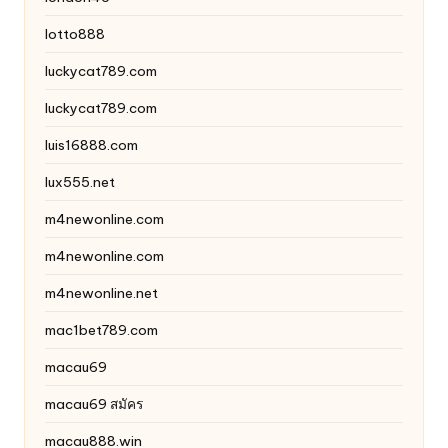
lotto888
luckycat789.com
luckycat789.com
luis16888.com
lux555.net
m4newonline.com
m4newonline.com
m4newonline.net
mac1bet789.com
macau69
macau69 สมัคร
macau888.win