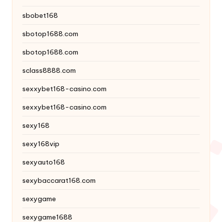
sbobet168
sbotop1688.com
sbotop1688.com
sclass8888.com
sexxybet168-casino.com
sexxybet168-casino.com
sexy168
sexy168vip
sexyauto168
sexybaccarat168.com
sexygame
sexygame1688