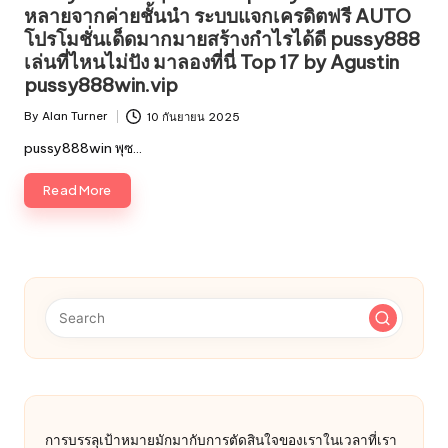
หลายจากค่ายชั้นนำ ระบบแจกเครดิตฟรี AUTO
โปรโมชั่นเด็ดมากมายสร้างกำไรได้ดี pussy888
เล่นที่ไหนไม่ปัง มาลองที่นี่ Top 17 by Agustin
pussy888win.vip
By
Alan Turner
10 กันยายน 2025
Posted
by
pussy888win พุซ…
Read More
การบรรลุเป้าหมายมักมากับการตัดสินใจของเราในเวลาที่เรา