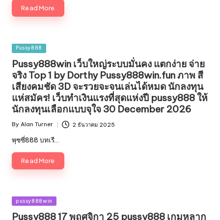
Read More
Posted
Pussy888
in
Pussy888win เว็บใหญ่ระบบมั่นคง แตกง่าย จ่าย
จริง Top 1 by Dorthy Pussy888win.fun ภาพ สี
เสียงคมชัด 3D จะรวยจะจนเล่นได้หมด นักลงทุน
แห่สมัคร! เว็บทำเงินแรงที่สุดแห่งปี pussy888 ให้
นักลงทุนเลือกแบบจุใจ 30 December 2026
By
Alan Turner
2 ธันวาคม 2025
Posted
by
พุซซี่888 บทเรี…
Read More
Posted
pussy888win
in
Pussy888 17 พฤศจิกา 25 pussy888 เกมหลาก