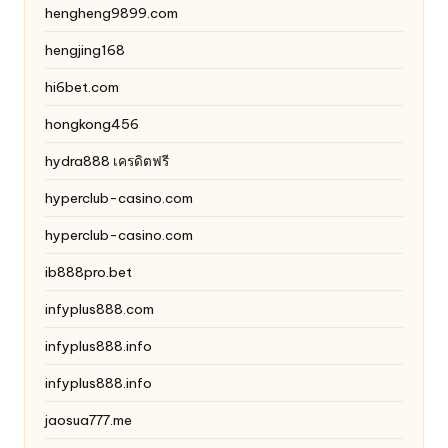
hengheng9899.com
hengjing168
hi6bet.com
hongkong456
hydra888 เครดิตฟรี
hyperclub-casino.com
hyperclub-casino.com
ib888pro.bet
infyplus888.com
infyplus888.info
infyplus888.info
jaosua777.me