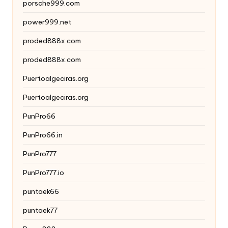
porsche999.com
power999.net
proded888x.com
proded888x.com
Puertoalgeciras.org
Puertoalgeciras.org
PunPro66
PunPro66.in
PunPro777
PunPro777.io
puntaek66
puntaek77