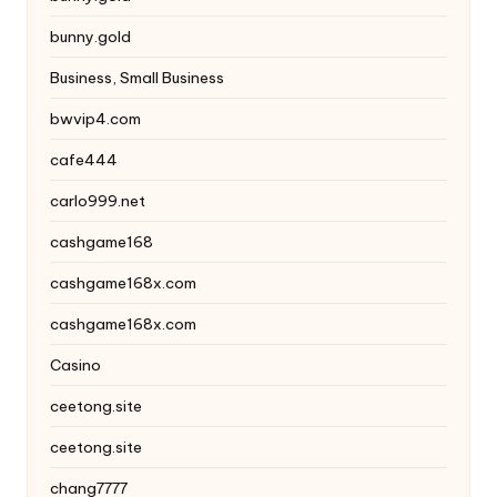
bunny.gold
Business, Small Business
bwvip4.com
cafe444
carlo999.net
cashgame168
cashgame168x.com
cashgame168x.com
Casino
ceetong.site
ceetong.site
chang7777