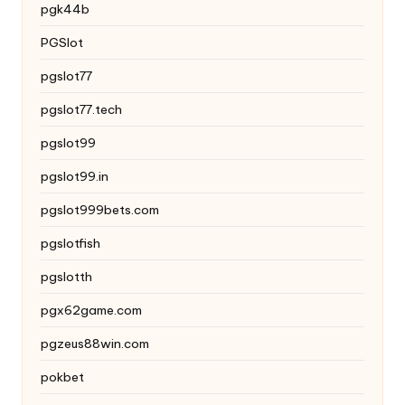
pgk44b
PGSlot
pgslot77
pgslot77.tech
pgslot99
pgslot99.in
pgslot999bets.com
pgslotfish
pgslotth
pgx62game.com
pgzeus88win.com
pokbet