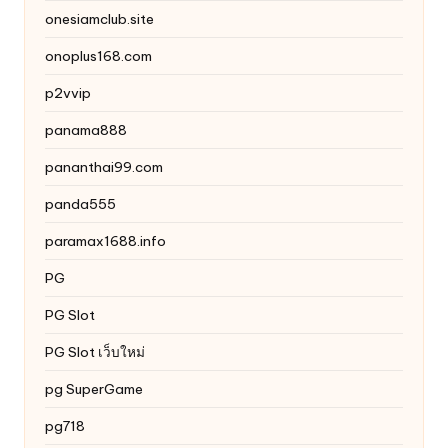
onesiamclub.site
onoplus168.com
p2vvip
panama888
pananthai99.com
panda555
paramax1688.info
PG
PG Slot
PG Slot เว็บใหม่
pg SuperGame
pg718