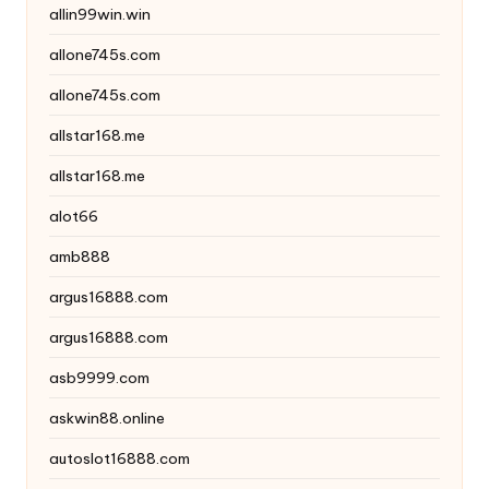
allin99win.win
allone745s.com
allone745s.com
allstar168.me
allstar168.me
alot66
amb888
argus16888.com
argus16888.com
asb9999.com
askwin88.online
autoslot16888.com