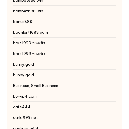
bombet888.win
bombet888.win
bonus888
boonlert1688.com
brazil999 ทางเข้า
brazil999 ทางเข้า
bunny.gold
bunny.gold
Business, Small Business
bwvip4.com
cafe444
carlo999.net
cashgame168