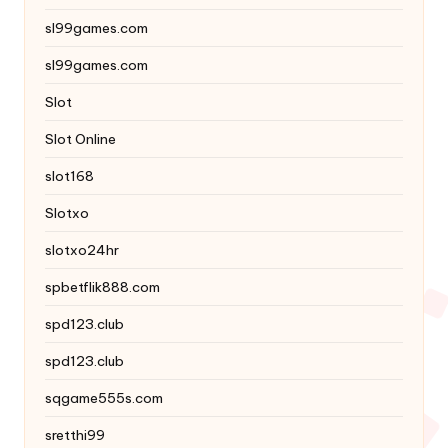
sl99games.com
sl99games.com
Slot
Slot Online
slot168
Slotxo
slotxo24hr
spbetflik888.com
spd123.club
spd123.club
sqgame555s.com
sretthi99