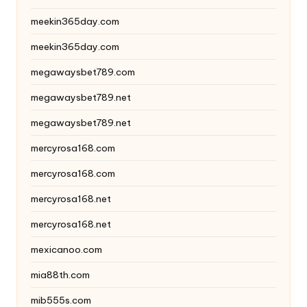
meekin365day.com
meekin365day.com
megawaysbet789.com
megawaysbet789.net
megawaysbet789.net
mercyrosa168.com
mercyrosa168.com
mercyrosa168.net
mercyrosa168.net
mexicanoo.com
mia88th.com
mib555s.com