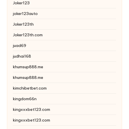
Joker123
joker123auto
Joker123th
Joker123th.com
juad69
judhai168
khumsup888.me
khumsup888.me
kimchibetbet.com
kingdom66n
kingxxxbet123.com
kingxxxbet123.com