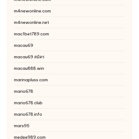
m4newonline.com
m4newonline.net
mac1bet789.com
macau69
macau69 สมัคร
macau888.win
marinapluss.com
mario678
mario678.club
mario678.info
mars95
medee989.com