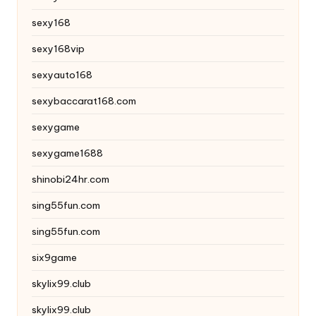
sexy168
sexy168vip
sexyauto168
sexybaccarat168.com
sexygame
sexygame1688
shinobi24hr.com
sing55fun.com
sing55fun.com
six9game
skylix99.club
skylix99.club