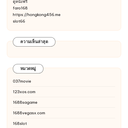
ดูหนังฟรี
faro168
https://hongkong456.me
slot66
ความเห็นล่าสุด
หมวดหมู่
037movie
123xos.com
1688sagame
1688vegasx.com
168slot