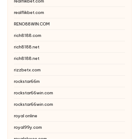
realflikbet.com
realflikbet.com
RENO88WIN.COM
rich8188.com
rich8188.net
rich8188.net
rizzbetx.com
rockstar66m
rockstar66win.com
rockstar66win.com
royal online
royal99y.com
royaleluxee.com