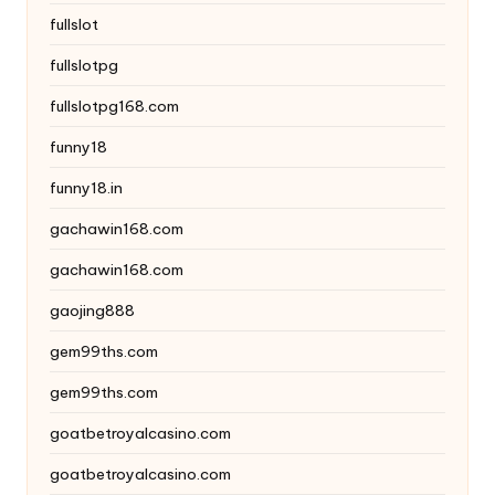
fullslot
fullslotpg
fullslotpg168.com
funny18
funny18.in
gachawin168.com
gachawin168.com
gaojing888
gem99ths.com
gem99ths.com
goatbetroyalcasino.com
goatbetroyalcasino.com