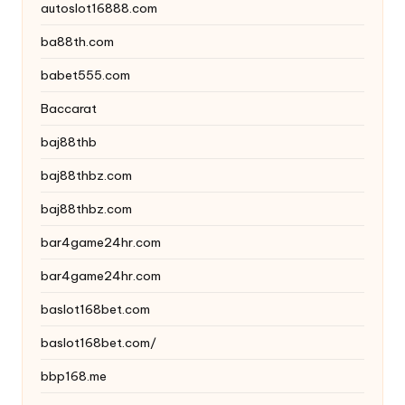
autoslot16888.com
ba88th.com
babet555.com
Baccarat
baj88thb
baj88thbz.com
baj88thbz.com
bar4game24hr.com
bar4game24hr.com
baslot168bet.com
baslot168bet.com/
bbp168.me