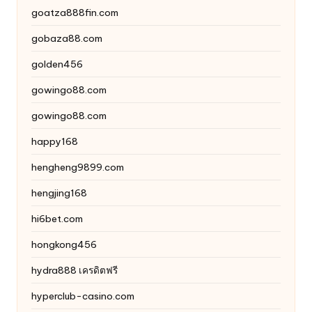
goatza888fin.com
gobaza88.com
golden456
gowingo88.com
gowingo88.com
happy168
hengheng9899.com
hengjing168
hi6bet.com
hongkong456
hydra888 เครดิตฟรี
hyperclub-casino.com