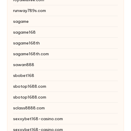
runway789s.com
sagame
sagame168
sagame168th
sagame168th.com
sawan888
sbobet168
sbotop1688.com
sbotop1688.com
sclass8888.com
sexxybet168-casino.com
sexxybet168-casino.com