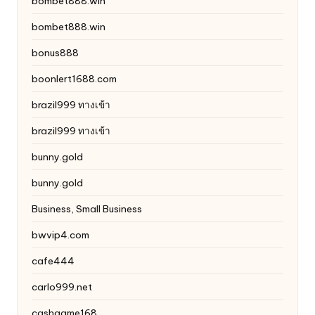
bombet888.win
bombet888.win
bonus888
boonlert1688.com
brazil999 ทางเข้า
brazil999 ทางเข้า
bunny.gold
bunny.gold
Business, Small Business
bwvip4.com
cafe444
carlo999.net
cashgame168