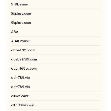
918kissme
9kpluss.com
9kpluss.com
ABA
ABAGroup2
abbet789.com
acebet789.com
aden168ss.com
adm789.vip
adm789.vip
allbet24hr
allin99win.win