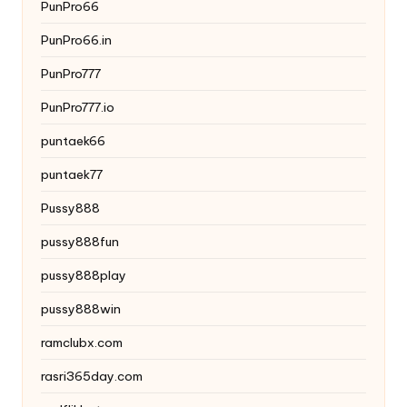
PunPro66
PunPro66.in
PunPro777
PunPro777.io
puntaek66
puntaek77
Pussy888
pussy888fun
pussy888play
pussy888win
ramclubx.com
rasri365day.com