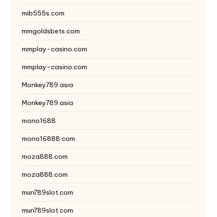
mib555s.com
mmgoldsbets.com
mmplay-casino.com
mmplay-casino.com
Monkey789.asia
Monkey789.asia
mono1688
mono16888.com
moza888.com
moza888.com
mun789slot.com
mun789slot.com