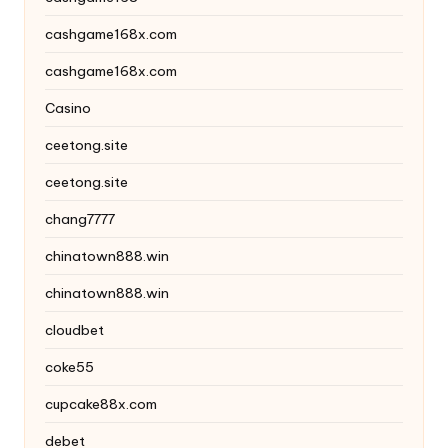
cashgame168x.com
cashgame168x.com
Casino
ceetong.site
ceetong.site
chang7777
chinatown888.win
chinatown888.win
cloudbet
coke55
cupcake88x.com
debet