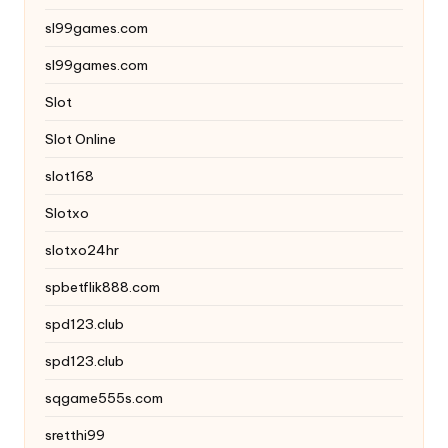
sl99games.com
sl99games.com
Slot
Slot Online
slot168
Slotxo
slotxo24hr
spbetflik888.com
spd123.club
spd123.club
sqgame555s.com
sretthi99