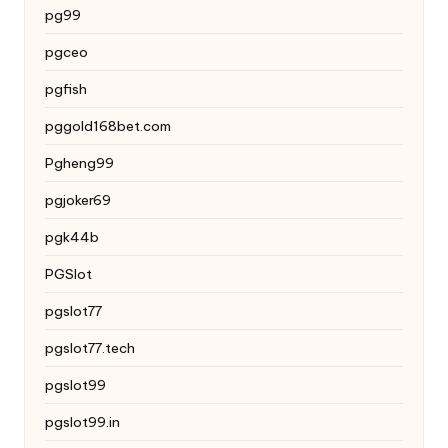
pg99
pgceo
pgfish
pggold168bet.com
Pgheng99
pgjoker69
pgk44b
PGSlot
pgslot77
pgslot77.tech
pgslot99
pgslot99.in