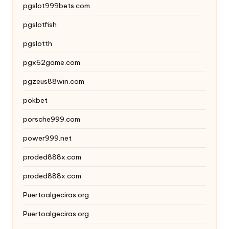
pgslot999bets.com
pgslotfish
pgslotth
pgx62game.com
pgzeus88win.com
pokbet
porsche999.com
power999.net
proded888x.com
proded888x.com
Puertoalgeciras.org
Puertoalgeciras.org