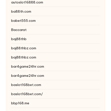
autoslot16888.com
ba88th.com
babet555.com
Baccarat
baj88thb
baj88thbz.com
baj88thbz.com
bar4game24hr.com
bar4game24hr.com
baslot168bet.com
baslot168bet.com/
bbp168.me