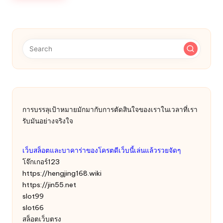
การบรรลุเป้าหมายมักมากับการตัดสินใจของเราในเวลาที่เรา
รับมันอย่างจริงใจ
เว็บสล็อตและบาคาร่าของโครตดีเว็บนี้เล่นแล้วรวยจัดๆ
โจ๊กเกอร์123
https://hengjing168.wiki
https://jin55.net
slot99
slot66
สล็อตเว็บตรง