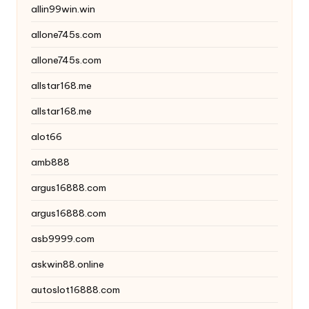
allin99win.win
allone745s.com
allone745s.com
allstar168.me
allstar168.me
alot66
amb888
argus16888.com
argus16888.com
asb9999.com
askwin88.online
autoslot16888.com