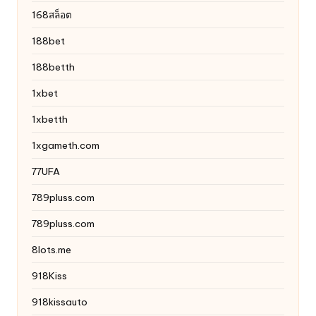
168สล็อต
188bet
188betth
1xbet
1xbetth
1xgameth.com
77UFA
789pluss.com
789pluss.com
8lots.me
918Kiss
918kissauto