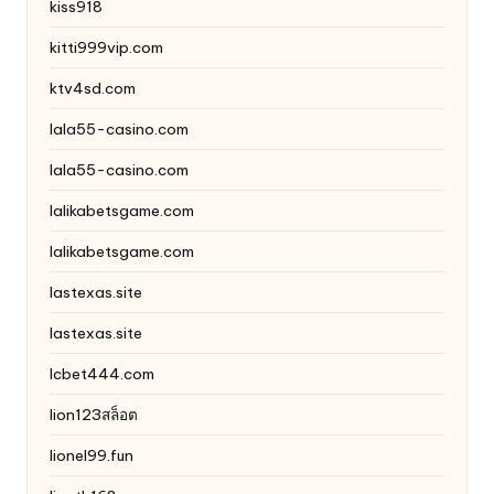
kiss918
kitti999vip.com
ktv4sd.com
lala55-casino.com
lala55-casino.com
lalikabetsgame.com
lalikabetsgame.com
lastexas.site
lastexas.site
lcbet444.com
lion123สล็อต
lionel99.fun