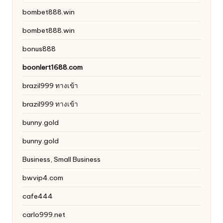
bombet888.win
bombet888.win
bonus888
boonlert1688.com
brazil999 ทางเข้า
brazil999 ทางเข้า
bunny.gold
bunny.gold
Business, Small Business
bwvip4.com
cafe444
carlo999.net