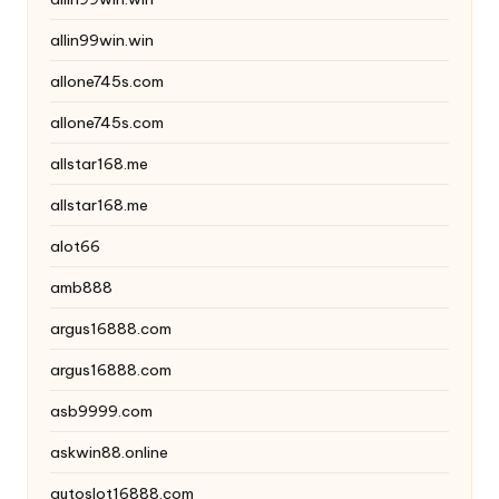
allin99win.win
allone745s.com
allone745s.com
allstar168.me
allstar168.me
alot66
amb888
argus16888.com
argus16888.com
asb9999.com
askwin88.online
autoslot16888.com