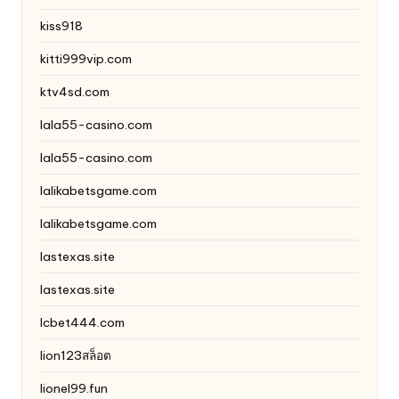
kiss918
kitti999vip.com
ktv4sd.com
lala55-casino.com
lala55-casino.com
lalikabetsgame.com
lalikabetsgame.com
lastexas.site
lastexas.site
lcbet444.com
lion123สล็อต
lionel99.fun