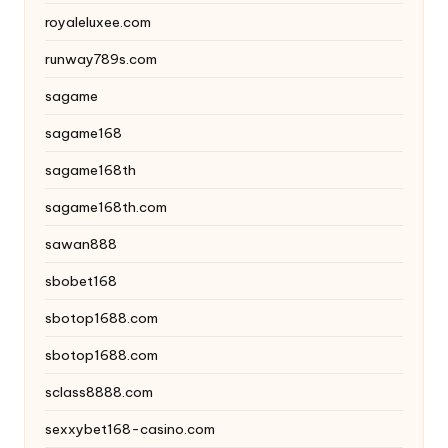
royaleluxee.com
runway789s.com
sagame
sagame168
sagame168th
sagame168th.com
sawan888
sbobet168
sbotop1688.com
sbotop1688.com
sclass8888.com
sexxybet168-casino.com