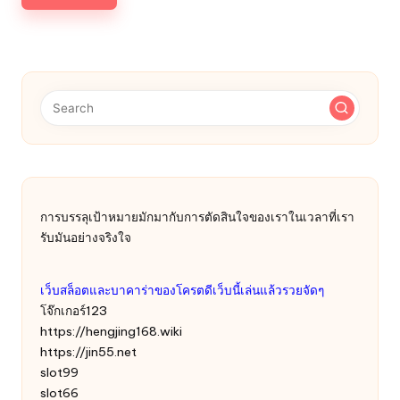
การบรรลุเป้าหมายมักมากับการตัดสินใจของเราในเวลาที่เรา
รับมันอย่างจริงใจ
เว็บสล็อตและบาคาร่าของโครตดีเว็บนี้เล่นแล้วรวยจัดๆ
โจ๊กเกอร์123
https://hengjing168.wiki
https://jin55.net
slot99
slot66