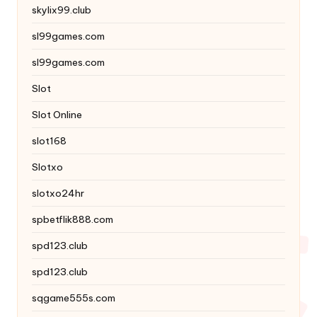
skylix99.club
sl99games.com
sl99games.com
Slot
Slot Online
slot168
Slotxo
slotxo24hr
spbetflik888.com
spd123.club
spd123.club
sqgame555s.com