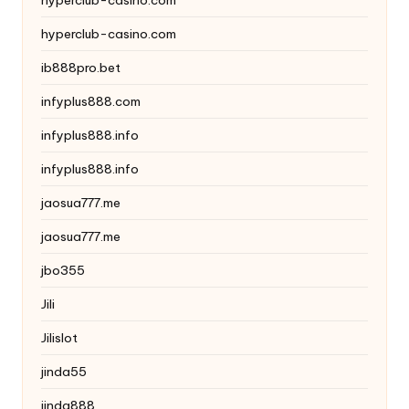
hyperclub-casino.com
hyperclub-casino.com
ib888pro.bet
infyplus888.com
infyplus888.info
infyplus888.info
jaosua777.me
jaosua777.me
jbo355
Jili
Jilislot
jinda55
jinda888