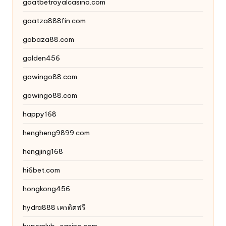
goatbetroyalcasino.com
goatza888fin.com
gobaza88.com
golden456
gowingo88.com
gowingo88.com
happy168
hengheng9899.com
hengjing168
hi6bet.com
hongkong456
hydra888 เครดิตฟรี