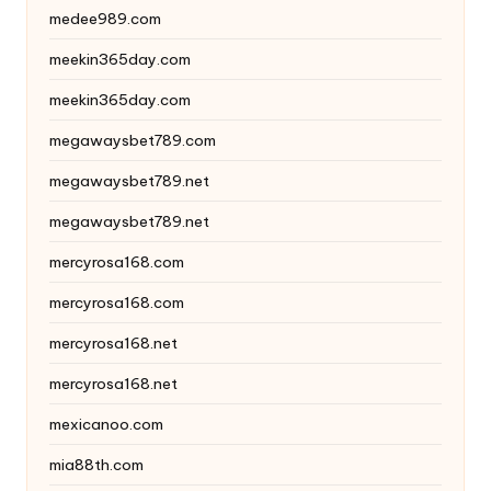
medee989.com
meekin365day.com
meekin365day.com
megawaysbet789.com
megawaysbet789.net
megawaysbet789.net
mercyrosa168.com
mercyrosa168.com
mercyrosa168.net
mercyrosa168.net
mexicanoo.com
mia88th.com