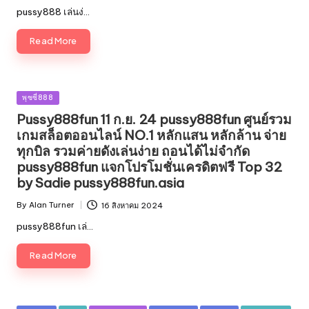
by
pussy888 เล่นง่…
Read More
Posted
พุซซี่888
in
Pussy888fun 11 ก.ย. 24 pussy888fun ศูนย์รวม
เกมสล็อตออนไลน์ NO.1 หลักแสน หลักล้าน จ่าย
ทุกบิล รวมค่ายดังเล่นง่าย ถอนได้ไม่จำกัด
pussy888fun แจกโปรโมชั่นเครดิตฟรี Top 32
by Sadie pussy888fun.asia
By
Alan Turner
16 สิงหาคม 2024
Posted
by
pussy888fun เล่…
Read More