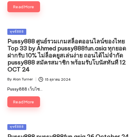
Read More
Posted
พุซซี่888
in
Pussy888 ศูนย์รวมเกมสล็อตออนไลน์ของไทย
Top 33 by Ahmed pussy888fun.asia ทุกยอด
ฝากรับ 10% ไม่ล็อคยูสเล่นง่าย ถอนได้ไม่จำกัด
pussy888 สมัครสมาชิก พร้อมรับโบนัสทันที 12
OCT 24
By
Alan Turner
15 ตุลาคม 2024
Posted
by
Pussy888 เว็บไซ…
Read More
Posted
พุซซี่888
in
Pussy888 pussy888fun.asia 26 October 24