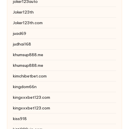
joker123auto
Joker123th
Joker123th.com
juad69
judhai168
khumsup888.me
khumsup888.me
kimchibetbet.com
kingdom66n
kingxxxbet123.com
kingxxxbet123.com
kiss918