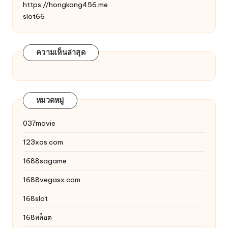
https://hongkong456.me
slot66
ความเห็นล่าสุด
หมวดหมู่
037movie
123xos.com
1688sagame
1688vegasx.com
168slot
168สล็อต