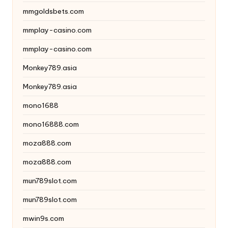
mmgoldsbets.com
mmplay-casino.com
mmplay-casino.com
Monkey789.asia
Monkey789.asia
mono1688
mono16888.com
moza888.com
moza888.com
mun789slot.com
mun789slot.com
mwin9s.com