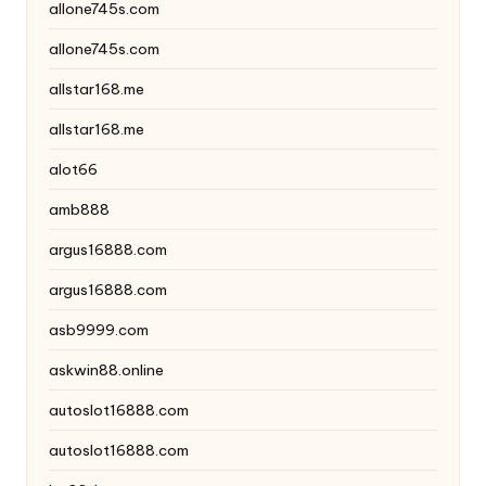
allone745s.com
allone745s.com
allstar168.me
allstar168.me
alot66
amb888
argus16888.com
argus16888.com
asb9999.com
askwin88.online
autoslot16888.com
autoslot16888.com