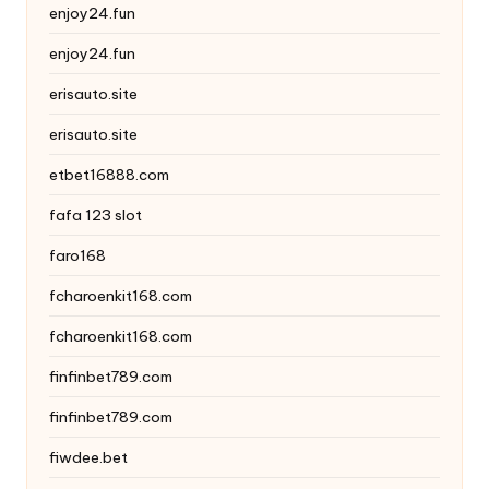
enjoy24.fun
enjoy24.fun
erisauto.site
erisauto.site
etbet16888.com
fafa 123 slot
faro168
fcharoenkit168.com
fcharoenkit168.com
finfinbet789.com
finfinbet789.com
fiwdee.bet