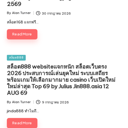
2569
By
Alan Turner
30 กรกฎาคม 2026
Posted
by
สล็อต168 แจกฟรี…
Read More
Posted
สล็อต888
in
สล็อต888 websiteแจกหนัก สล็อตเว็บตรง
2026 ประสบการณ์เล่นยุคใหม่ ระบบเสถียร
พร้อมเกมให้เลือกมากมาย casino เว็บเปิดใหม่
ใหม่ล่าสุด Top 69 by Julius Jin888.asia 12
AUG 69
By
Alan Turner
9 กรกฎาคม 2026
Posted
by
jinda888 ทำไมถึ…
Read More