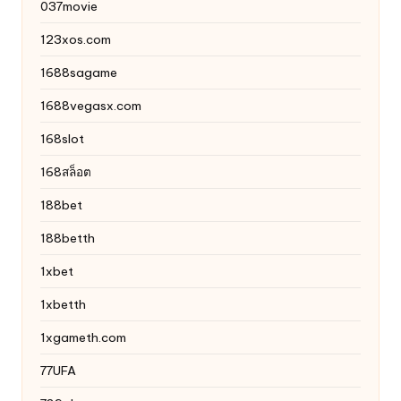
037movie
123xos.com
1688sagame
1688vegasx.com
168slot
168สล็อต
188bet
188betth
1xbet
1xbetth
1xgameth.com
77UFA