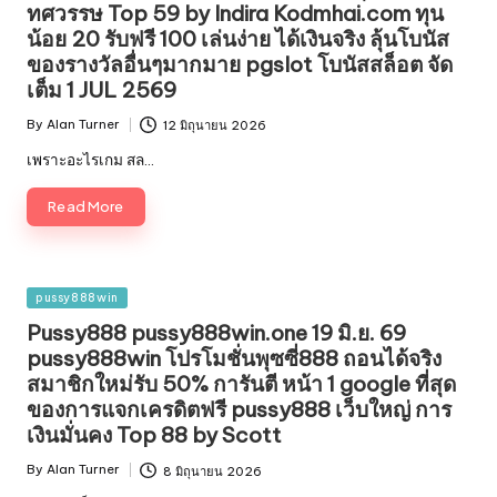
ทศวรรษ Top 59 by Indira Kodmhai.com ทุน
น้อย 20 รับฟรี 100 เล่นง่าย ได้เงินจริง ลุ้นโบนัส
ของรางวัลอื่นๆมากมาย pgslot โบนัสสล็อต จัด
เต็ม 1 JUL 2569
By
Alan Turner
12 มิถุนายน 2026
Posted
by
เพราะอะไรเกม สล…
Read More
Posted
pussy888win
in
Pussy888 pussy888win.one 19 มิ.ย. 69
pussy888win โปรโมชั่นพุซซี่888 ถอนได้จริง
สมาชิกใหม่รับ 50% การันตี หน้า 1 google ที่สุด
ของการแจกเครดิตฟรี pussy888 เว็บใหญ่ การ
เงินมั่นคง Top 88 by Scott
By
Alan Turner
8 มิถุนายน 2026
Posted
by