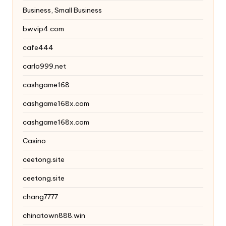
Business, Small Business
bwvip4.com
cafe444
carlo999.net
cashgame168
cashgame168x.com
cashgame168x.com
Casino
ceetong.site
ceetong.site
chang7777
chinatown888.win