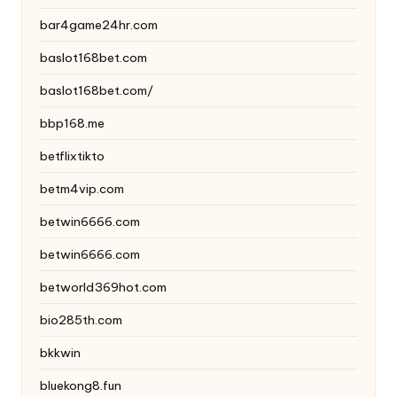
bar4game24hr.com
baslot168bet.com
baslot168bet.com/
bbp168.me
betflixtikto
betm4vip.com
betwin6666.com
betwin6666.com
betworld369hot.com
bio285th.com
bkkwin
bluekong8.fun