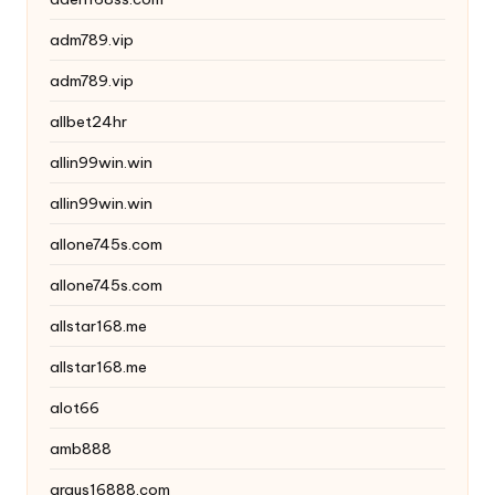
adm789.vip
adm789.vip
allbet24hr
allin99win.win
allin99win.win
allone745s.com
allone745s.com
allstar168.me
allstar168.me
alot66
amb888
argus16888.com