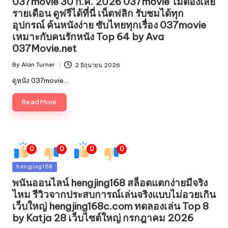
037movie 30 ก.ค. 2026 037movie ไม่ต้องเสีย
รายเดือน ดูฟรีได้ที่นี่ เน็ตฟลิก รับชมได้ทุก
อุปกรณ์ ค้นหนังง่าย ซับไทยทุกเรื่อง 037movie
เหมาะกับคนรักหนัง Top 64 by Ava
037Movie.net
By
Alan Turner
2 มิถุนายน 2026
Posted
by
ดูหนัง 037movie…
Read More
0
0
0
0
Posted
hengjing168
in
พนันออนไลน์ hengjing168 สล็อตแตกง่ายมีจริง
ไหม รีวิวจากประสบการณ์เล่นจริงแบบไม่อวยเกิน
เว็บใหญ่ hengjing168c.com ทดลองเล่น Top 8
by Katja 28 เว็บไซต์ใหญ่ กรกฎาคม 2026