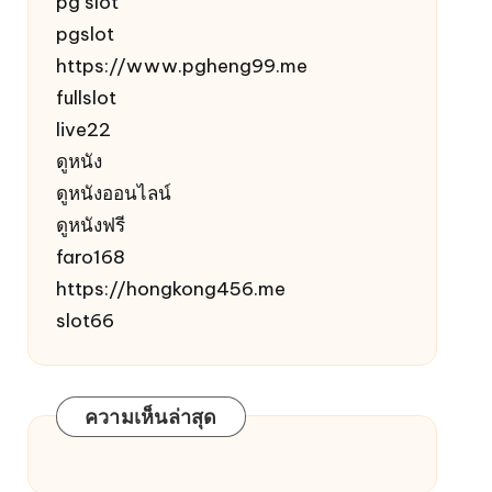
pg slot
pgslot
https://www.pgheng99.me
fullslot
live22
ดูหนัง
ดูหนังออนไลน์
ดูหนังฟรี
faro168
https://hongkong456.me
slot66
ความเห็นล่าสุด