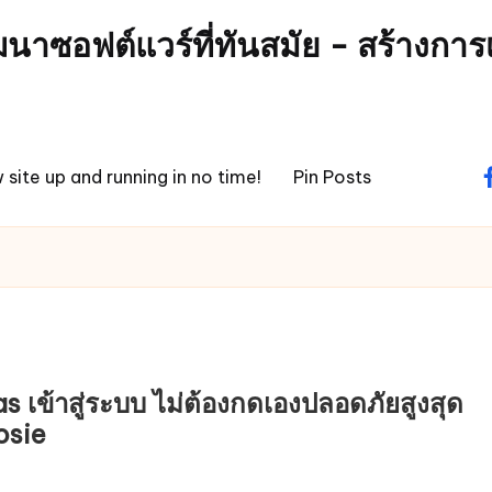
นาซอฟต์แวร์ที่ทันสมัย - สร้างกา
 site up and running in no time!
Pin Posts
f
ข้าสู่ระบบ ไม่ต้องกดเองปลอดภัยสูงสุด
osie