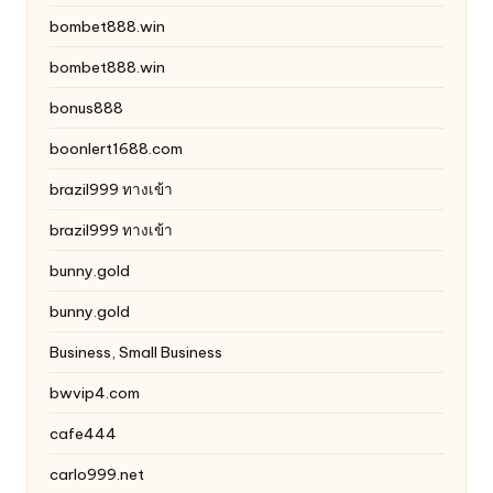
bombet888.win
bombet888.win
bonus888
boonlert1688.com
brazil999 ทางเข้า
brazil999 ทางเข้า
bunny.gold
bunny.gold
Business, Small Business
bwvip4.com
cafe444
carlo999.net