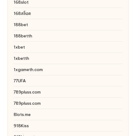
168slot
168สล็อต
188bet
188betth
1xbet
1xbetth
1xgameth.com
77UFA
789pluss.com
789pluss.com
8lots.me
918Kiss