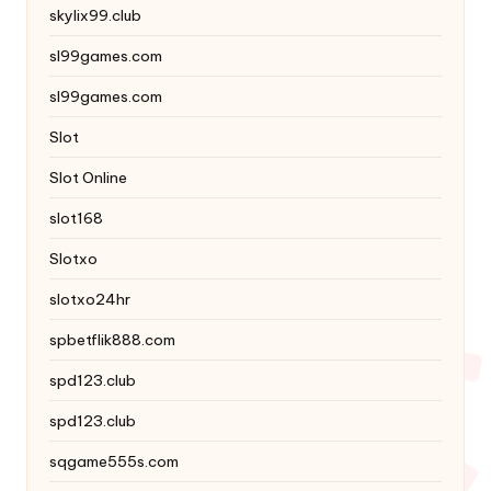
skylix99.club
sl99games.com
sl99games.com
Slot
Slot Online
slot168
Slotxo
slotxo24hr
spbetflik888.com
spd123.club
spd123.club
sqgame555s.com