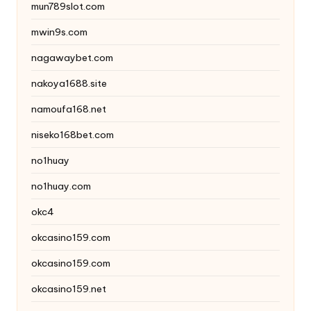
mun789slot.com
mwin9s.com
nagawaybet.com
nakoya1688.site
namoufa168.net
niseko168bet.com
no1huay
no1huay.com
okc4
okcasino159.com
okcasino159.com
okcasino159.net