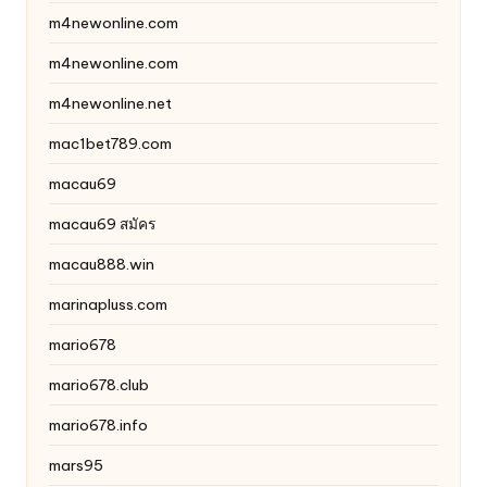
m4newonline.com
m4newonline.com
m4newonline.net
mac1bet789.com
macau69
macau69 สมัคร
macau888.win
marinapluss.com
mario678
mario678.club
mario678.info
mars95