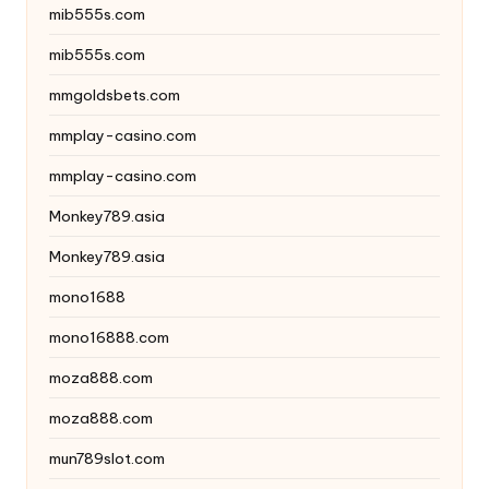
mib555s.com
mib555s.com
mmgoldsbets.com
mmplay-casino.com
mmplay-casino.com
Monkey789.asia
Monkey789.asia
mono1688
mono16888.com
moza888.com
moza888.com
mun789slot.com