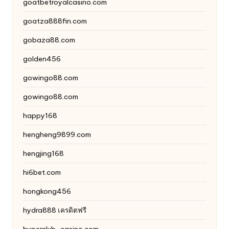
goatbetroyalcasino.com
goatza888fin.com
gobaza88.com
golden456
gowingo88.com
gowingo88.com
happy168
hengheng9899.com
hengjing168
hi6bet.com
hongkong456
hydra888 เครดิตฟรี