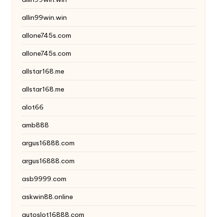
allin99win.win
allone745s.com
allone745s.com
allstar168.me
allstar168.me
alot66
amb888
argus16888.com
argus16888.com
asb9999.com
askwin88.online
autoslot16888.com