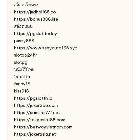
สล็อตเว็บตรง
https://judhai168.co
https://bonus888.life
สล็อต888
https://pgslot.today
pussy888
https://www.sexyauto168.xyz
slotxo24hr
slotpg
หนังโป๊ไทย
1xbetth
funny18
kiss918
https://pgslotth.io
https://joker356.com
https://samurai777.net
https://tokyoslot88.com
https://betwayvietnam.com
https://jokerasia.net