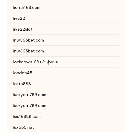
lionth168.com
live22
live22slot
lnw365bet.com
lnw365bet.com
lockdown168 เข้าสู่ระบบ
london45
lotto888
luckycat789.com
luckycat789.com
luis16888.com
lux555.net