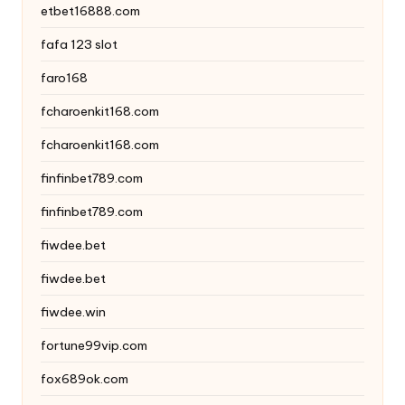
etbet16888.com
fafa 123 slot
faro168
fcharoenkit168.com
fcharoenkit168.com
finfinbet789.com
finfinbet789.com
fiwdee.bet
fiwdee.bet
fiwdee.win
fortune99vip.com
fox689ok.com