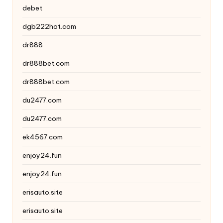
debet
dgb222hot.com
dr888
dr888bet.com
dr888bet.com
du2477.com
du2477.com
ek4567.com
enjoy24.fun
enjoy24.fun
erisauto.site
erisauto.site