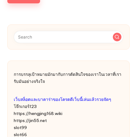
การบรรลุเป้าหมายมักมากับการตัดสินใจของเราในเวลาที่เรา
รับมันอย่างจริงใจ
เว็บสล็อตและบาคาร่าของโครตดีเว็บนี้เล่นแล้วรวยจัดๆ
โจ๊กเกอร์123
https://hengjing168.wiki
https://jin55.net
slot99
slot66