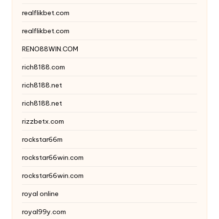
realflikbet.com
realflikbet.com
RENO88WIN.COM
rich8188.com
rich8188.net
rich8188.net
rizzbetx.com
rockstar66m
rockstar66win.com
rockstar66win.com
royal online
royal99y.com