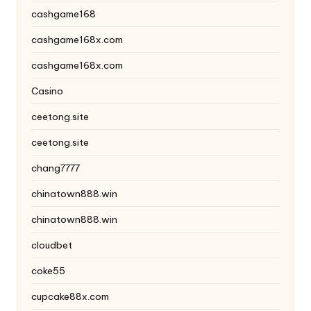
cashgame168
cashgame168x.com
cashgame168x.com
Casino
ceetong.site
ceetong.site
chang7777
chinatown888.win
chinatown888.win
cloudbet
coke55
cupcake88x.com