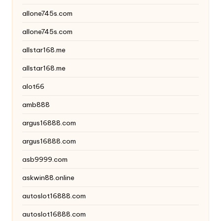
allone745s.com
allone745s.com
allstar168.me
allstar168.me
alot66
amb888
argus16888.com
argus16888.com
asb9999.com
askwin88.online
autoslot16888.com
autoslot16888.com