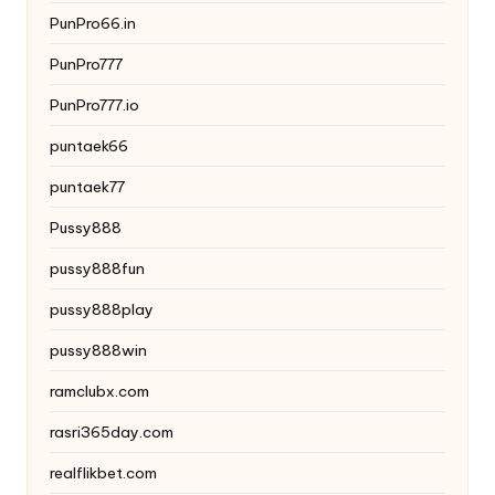
PunPro66.in
PunPro777
PunPro777.io
puntaek66
puntaek77
Pussy888
pussy888fun
pussy888play
pussy888win
ramclubx.com
rasri365day.com
realflikbet.com