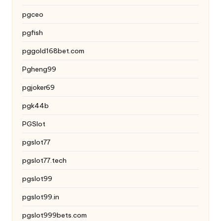
pgceo
pgfish
pggold168bet.com
Pgheng99
pgjoker69
pgk44b
PGSlot
pgslot77
pgslot77.tech
pgslot99
pgslot99.in
pgslot999bets.com