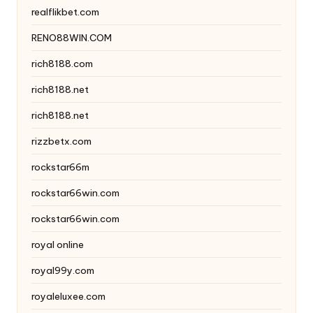
realflikbet.com
RENO88WIN.COM
rich8188.com
rich8188.net
rich8188.net
rizzbetx.com
rockstar66m
rockstar66win.com
rockstar66win.com
royal online
royal99y.com
royaleluxee.com