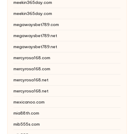
meekin365day.com
meekin365day.com
megawaysbet789.com
megawaysbet789.net
megawaysbet789.net
mercyrosa168.com
mercyrosa168.com
mercyrosa168.net
mercyrosa168.net
mexicanoo.com
mia88th.com
mib555s.com