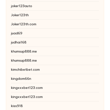
joker123auto
Joker123th
Joker123th.com
juad69
judhai168
khumsup888.me
khumsup888.me
kimchibetbet.com
kingdom66n
kingxxxbet123.com
kingxxxbet123.com
kiss918