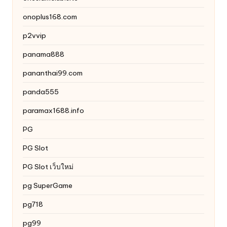
onoplus168.com
p2vvip
panama888
pananthai99.com
panda555
paramax1688.info
PG
PG Slot
PG Slot เว็บใหม่
pg SuperGame
pg718
pg99