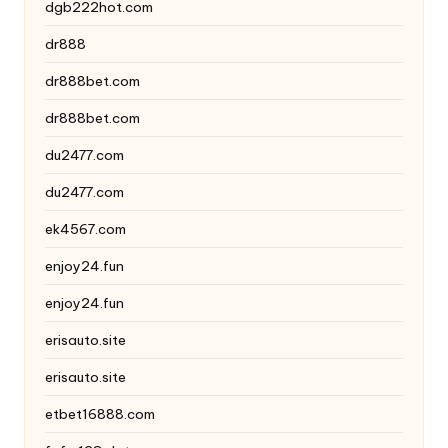
dgb222hot.com
dr888
dr888bet.com
dr888bet.com
du2477.com
du2477.com
ek4567.com
enjoy24.fun
enjoy24.fun
erisauto.site
erisauto.site
etbet16888.com