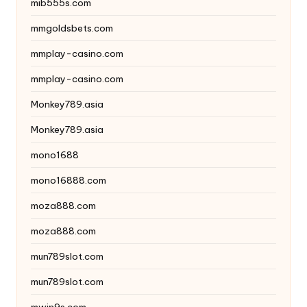
mib555s.com
mmgoldsbets.com
mmplay-casino.com
mmplay-casino.com
Monkey789.asia
Monkey789.asia
mono1688
mono16888.com
moza888.com
moza888.com
mun789slot.com
mun789slot.com