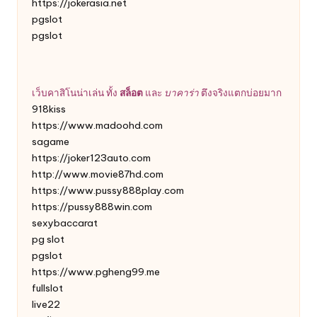
https://jokerasia.net
pgslot
pgslot
เว็บคาสิโนน่าเล่น ทั้ง
สล็อต
และ
บาคาร่า
ตึงจริงแตกบ่อยมาก
918kiss
https://www.madoohd.com
sagame
https://joker123auto.com
http://www.movie87hd.com
https://www.pussy888play.com
https://pussy888win.com
sexybaccarat
pg slot
pgslot
https://www.pgheng99.me
fullslot
live22