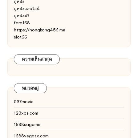
ดูหนัง
ดูหนังออนไลน์
ดูหนังฟรี
faro168
https://hongkong456.me
slot66
ความเห็นล่าสุด
หมวดหมู่
037movie
123xos.com
1688sagame
1688vegasx.com