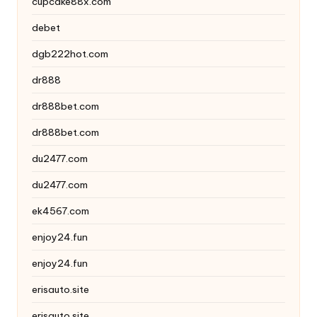
cupcake88x.com
debet
dgb222hot.com
dr888
dr888bet.com
dr888bet.com
du2477.com
du2477.com
ek4567.com
enjoy24.fun
enjoy24.fun
erisauto.site
erisauto.site