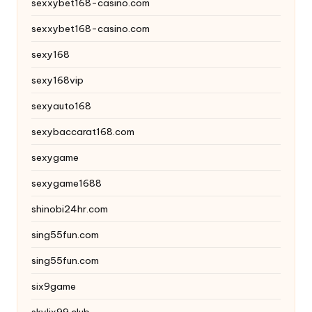
sexxybet168-casino.com
sexxybet168-casino.com
sexy168
sexy168vip
sexyauto168
sexybaccarat168.com
sexygame
sexygame1688
shinobi24hr.com
sing55fun.com
sing55fun.com
six9game