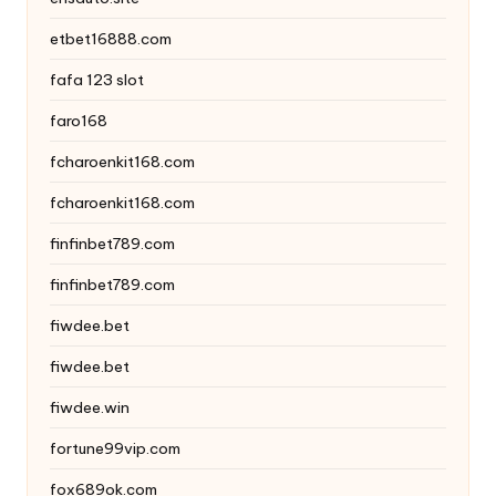
etbet16888.com
fafa 123 slot
faro168
fcharoenkit168.com
fcharoenkit168.com
finfinbet789.com
finfinbet789.com
fiwdee.bet
fiwdee.bet
fiwdee.win
fortune99vip.com
fox689ok.com