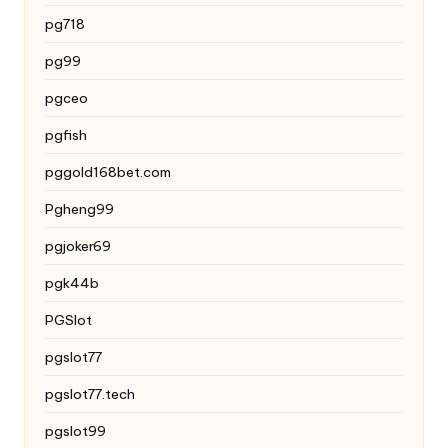
pg718
pg99
pgceo
pgfish
pggold168bet.com
Pgheng99
pgjoker69
pgk44b
PGSlot
pgslot77
pgslot77.tech
pgslot99