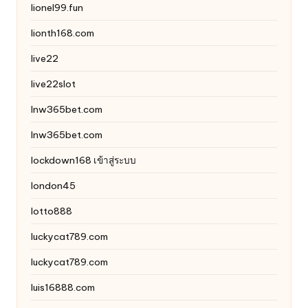
lionel99.fun
lionth168.com
live22
live22slot
lnw365bet.com
lnw365bet.com
lockdown168 เข้าสู่ระบบ
london45
lotto888
luckycat789.com
luckycat789.com
luis16888.com