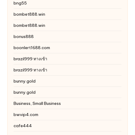
bng55
bombet888.win
bombet888.win
bonus888
boonlert1688.com
brazil999 ทางเข้า
brazil999 ทางเข้า
bunny.gold
bunny.gold
Business, Small Business
bwvip4.com
cafe444