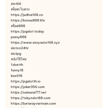
slot66
สล็อตเว็บตรง
https://judhai168.co
https://bonus888.life
สล็อต888
https://pgslot.today
pussy888
https://www.sexyauto168.xyz
slotxo24hr
slotpg
หนังโป๊ไทย
1xbetth
funny18
kiss918
https://pgslotth.io
https://joker356.com
https://samurai777.net
https://tokyoslot88.com
https://betwayvietnam.com