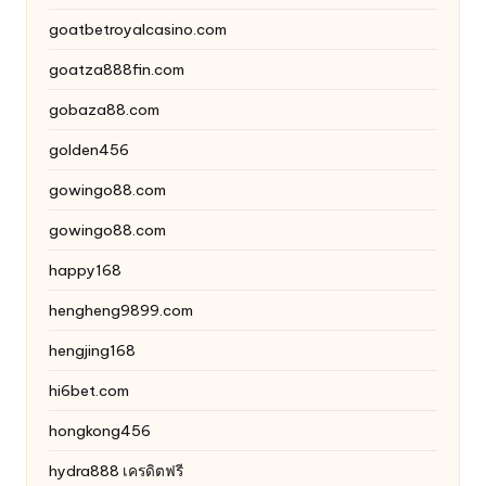
goatbetroyalcasino.com
goatza888fin.com
gobaza88.com
golden456
gowingo88.com
gowingo88.com
happy168
hengheng9899.com
hengjing168
hi6bet.com
hongkong456
hydra888 เครดิตฟรี