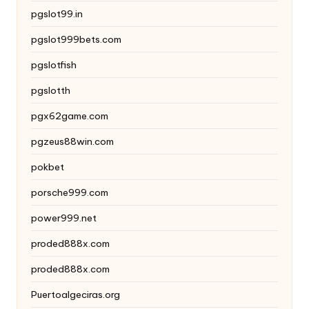
pgslot99.in
pgslot999bets.com
pgslotfish
pgslotth
pgx62game.com
pgzeus88win.com
pokbet
porsche999.com
power999.net
proded888x.com
proded888x.com
Puertoalgeciras.org