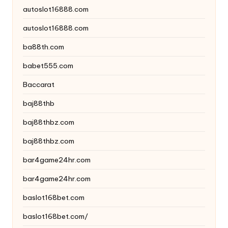
autoslot16888.com
autoslot16888.com
ba88th.com
babet555.com
Baccarat
baj88thb
baj88thbz.com
baj88thbz.com
bar4game24hr.com
bar4game24hr.com
baslot168bet.com
baslot168bet.com/