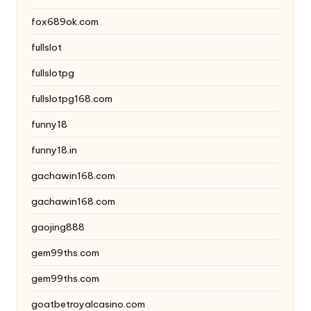
fox689ok.com
fullslot
fullslotpg
fullslotpg168.com
funny18
funny18.in
gachawin168.com
gachawin168.com
gaojing888
gem99ths.com
gem99ths.com
goatbetroyalcasino.com