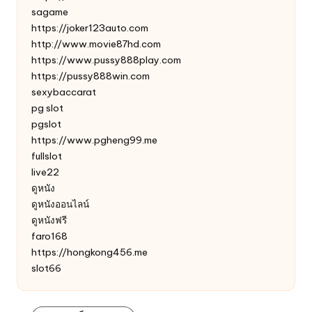
sagame
https://joker123auto.com
http://www.movie87hd.com
https://www.pussy888play.com
https://pussy888win.com
sexybaccarat
pg slot
pgslot
https://www.pgheng99.me
fullslot
live22
ดูหนัง
ดูหนังออนไลน์
ดูหนังฟรี
faro168
https://hongkong456.me
slot66