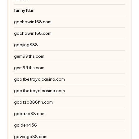
funny18.in
gachawin168.com
gachawin168.com
gaojing888
gem99ths.com
gem99ths.com
goatbetroyalcasino.com
goatbetroyalcasino.com
goatza888fin.com
gobaza88.com
golden456
gowingo88.com