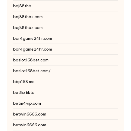
baj88thb
baj88thbz.com
baj88thbz.com
bar4game24hr.com
bar4game24hr.com
baslot168bet.com
baslot168bet.com/
bbp168.me
betflixtikto
betm4vip.com
betwin6666.com
betwin6666.com