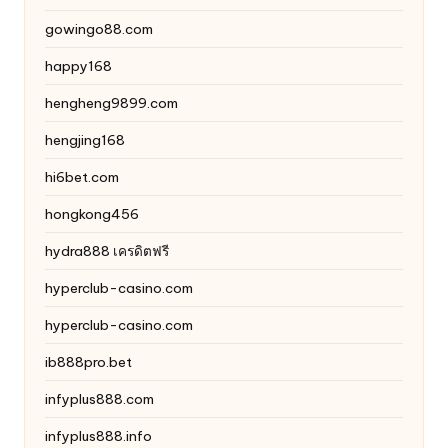
gowingo88.com
happy168
hengheng9899.com
hengjing168
hi6bet.com
hongkong456
hydra888 เครดิตฟรี
hyperclub-casino.com
hyperclub-casino.com
ib888pro.bet
infyplus888.com
infyplus888.info