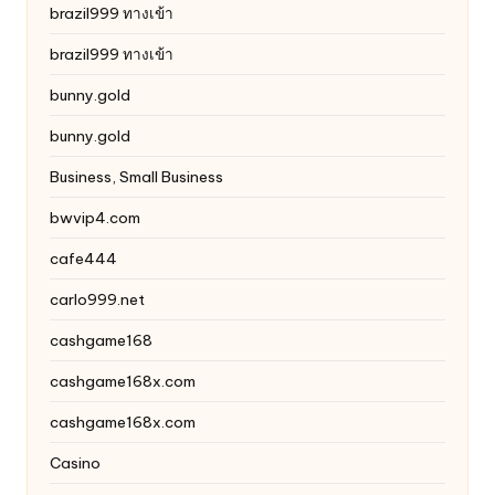
brazil999 ทางเข้า
brazil999 ทางเข้า
bunny.gold
bunny.gold
Business, Small Business
bwvip4.com
cafe444
carlo999.net
cashgame168
cashgame168x.com
cashgame168x.com
Casino