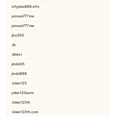
infyplus888.info
jaosua777.me
jaosua777.me
jbo355
Jili
Jilislot
jinda55
jinda888
Joker123
joker123auto
Joker123th
Joker123th.com