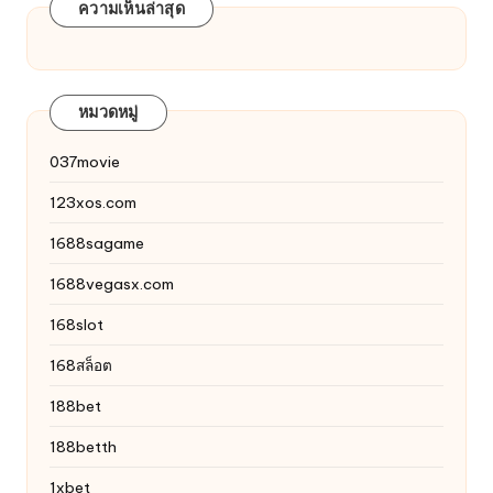
ความเห็นล่าสุด
หมวดหมู่
037movie
123xos.com
1688sagame
1688vegasx.com
168slot
168สล็อต
188bet
188betth
1xbet