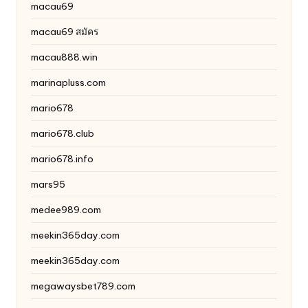
macau69
macau69 สมัคร
macau888.win
marinapluss.com
mario678
mario678.club
mario678.info
mars95
medee989.com
meekin365day.com
meekin365day.com
megawaysbet789.com