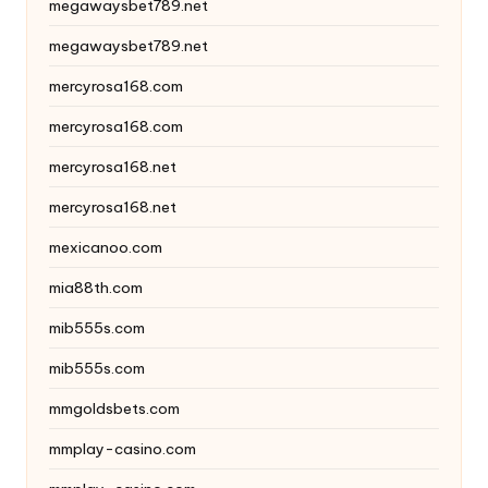
megawaysbet789.net
megawaysbet789.net
mercyrosa168.com
mercyrosa168.com
mercyrosa168.net
mercyrosa168.net
mexicanoo.com
mia88th.com
mib555s.com
mib555s.com
mmgoldsbets.com
mmplay-casino.com