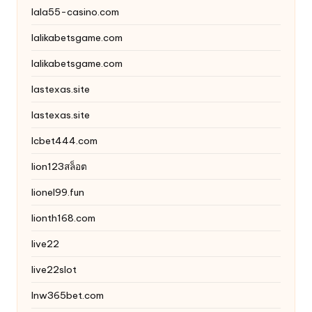
lala55-casino.com
lalikabetsgame.com
lalikabetsgame.com
lastexas.site
lastexas.site
lcbet444.com
lion123สล็อต
lionel99.fun
lionth168.com
live22
live22slot
lnw365bet.com