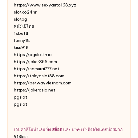
https://www.sexyauto168.xyz
slotxo24hr
slotpg
หนังโป๊ไทย
1xbetth
funny18
kiss918
https://pgslotth.io
https://joker356.com
https://samurai777.net
https://tokyoslot88.com
https://betwayvietnam.com
https://jokerasia.net
pgslot
pgslot
เว็บคาสิโนน่าเล่น ทั้ง
สล็อต
และ
บาคาร่า
ตึงจริงแตกบ่อยมาก
918kiss