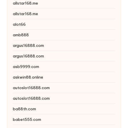
allstar168.me
allstar168.me
alot66
amb888
argus16888.com
argus16888.com
asb9999.com
askwin88.online
autoslot16888.com
autoslot16888.com
ba88th.com
babet555.com