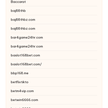
Baccarat
baj88thb
baj88thbz.com
baj88thbz.com
bar4game24hr.com
bar4game24hr.com
baslot168bet.com
baslot168bet.com/
bbp168.me
betflixtikto
betm4vip.com
betwin6666.com