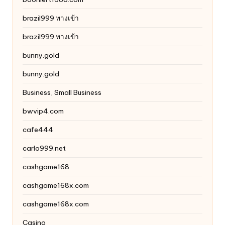
brazil999 ทางเข้า
brazil999 ทางเข้า
bunny.gold
bunny.gold
Business, Small Business
bwvip4.com
cafe444
carlo999.net
cashgame168
cashgame168x.com
cashgame168x.com
Casino