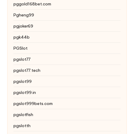
pggold168bet.com
Pgheng99
pgjoker69
pgk44b
PGSlot
pgslot77
pgslot77.tech
pgslot99
pgslot99.in
pgslot999bets.com
pgslotfish
pgslotth