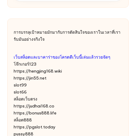
การบรรลุเป้าหมายมักมากับการตัดสินใจของเราในเวลาที่เรา
รับมันอย่างจริงใจ
เว็บสล็อตและบาคาร่าของโครตดีเว็บนี้เล่นแล้วรวยจัดๆ
โจ๊กเกอร์123
https://hengjing168.wiki
https://jin55.net
slot99
slot66
สล็อตเว็บตรง
https://judhai168.co
https://bonus888.life
สล็อต888
https://pgslot.today
pussy888