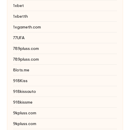
1xbet
1xbetth
1xgameth.com
77UFA
789pluss.com
789pluss.com
8lots.me
918Kiss
918kissauto
918kissme
9kpluss.com
9kpluss.com