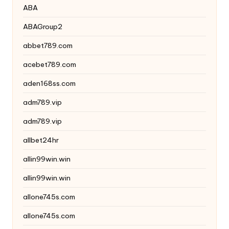
ABA
ABAGroup2
abbet789.com
acebet789.com
aden168ss.com
adm789.vip
adm789.vip
allbet24hr
allin99win.win
allin99win.win
allone745s.com
allone745s.com