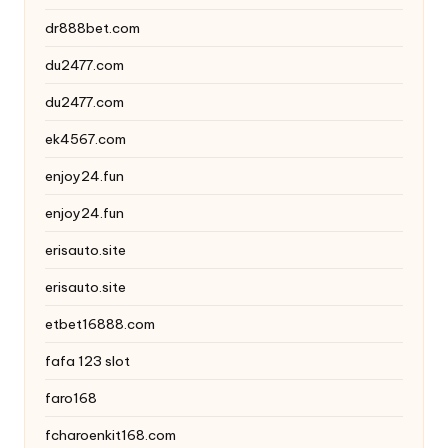
dr888bet.com
du2477.com
du2477.com
ek4567.com
enjoy24.fun
enjoy24.fun
erisauto.site
erisauto.site
etbet16888.com
fafa 123 slot
faro168
fcharoenkit168.com