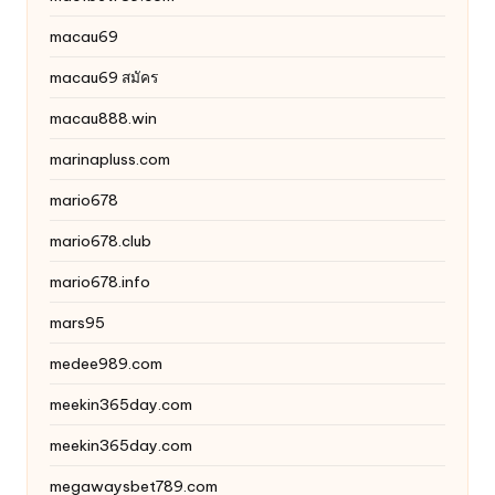
macau69
macau69 สมัคร
macau888.win
marinapluss.com
mario678
mario678.club
mario678.info
mars95
medee989.com
meekin365day.com
meekin365day.com
megawaysbet789.com