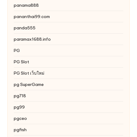
panama888
pananthai99.com
panda555
paramax1688.info
PG
PG Slot
PG Slot เว็บใหม่
pg SuperGame
pg718
pg99
pgceo
pgfish