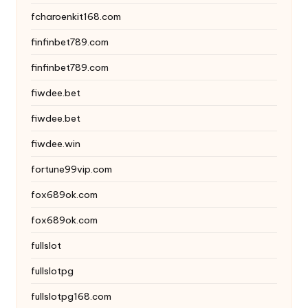
fcharoenkit168.com
finfinbet789.com
finfinbet789.com
fiwdee.bet
fiwdee.bet
fiwdee.win
fortune99vip.com
fox689ok.com
fox689ok.com
fullslot
fullslotpg
fullslotpg168.com