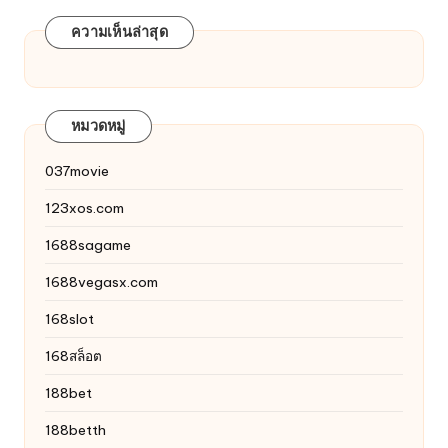
ความเห็นล่าสุด
หมวดหมู่
037movie
123xos.com
1688sagame
1688vegasx.com
168slot
168สล็อต
188bet
188betth