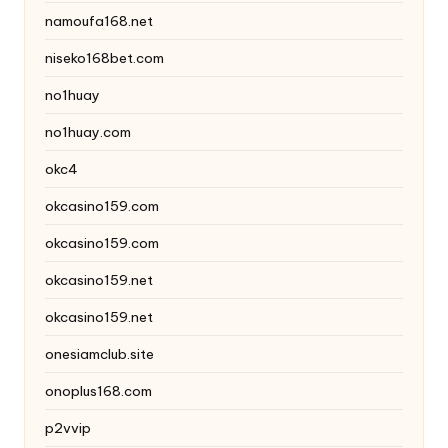
namoufa168.net
niseko168bet.com
no1huay
no1huay.com
okc4
okcasino159.com
okcasino159.com
okcasino159.net
okcasino159.net
onesiamclub.site
onoplus168.com
p2vvip