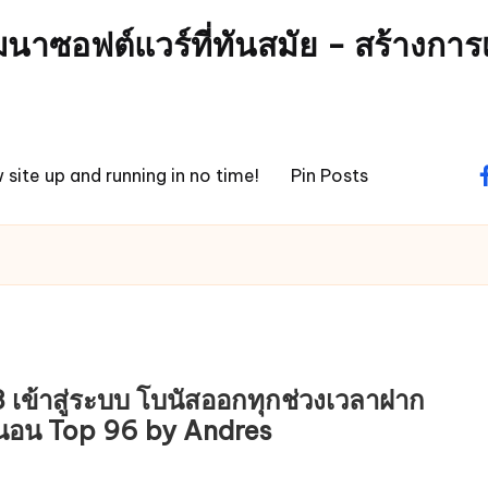
นาซอฟต์แวร์ที่ทันสมัย - สร้างกา
 site up and running in no time!
Pin Posts
f
 เข้าสู่ระบบ โบนัสออกทุกช่วงเวลาฝาก
่นอน Top 96 by Andres