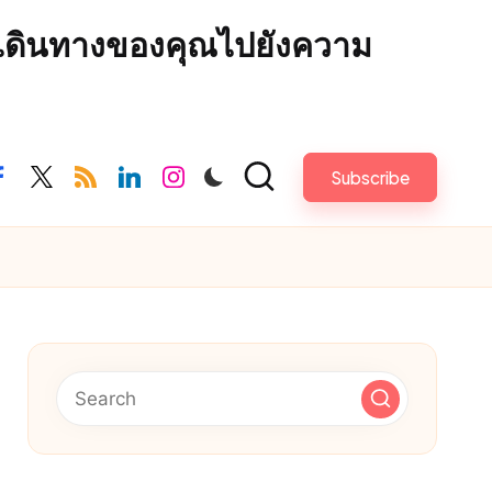
รเดินทางของคุณไปยังความ
Subscribe
acebook.com
twitter.com
rss.com
linkedin.com
instagram.com