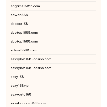
sagame168th.com
sawan888
sbobet168
sbotop1688.com
sbotop1688.com
sclass8888.com
sexxybet168-casino.com
sexxybet168-casino.com
sexy168
sexy168vip
sexyauto168
sexybaccarat168.com