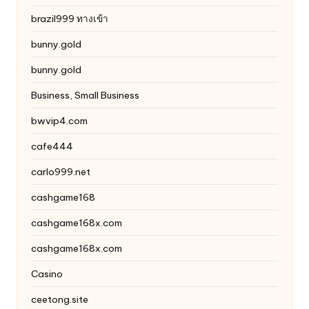
brazil999 ทางเข้า
bunny.gold
bunny.gold
Business, Small Business
bwvip4.com
cafe444
carlo999.net
cashgame168
cashgame168x.com
cashgame168x.com
Casino
ceetong.site