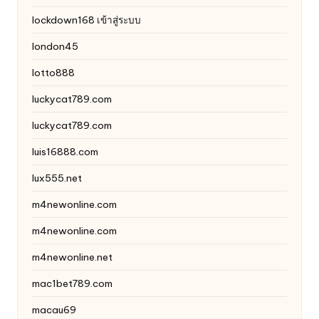
lockdown168 เข้าสู่ระบบ
london45
lotto888
luckycat789.com
luckycat789.com
luis16888.com
lux555.net
m4newonline.com
m4newonline.com
m4newonline.net
mac1bet789.com
macau69