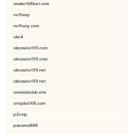
niseko168bet.com
no1huay
no1huay.com
okc4
okcasino159.com
okcasino159.com
okcasino159.net
okcasino159.net
onesiamclub.site
onoplus168.com
p2vvip
panama888