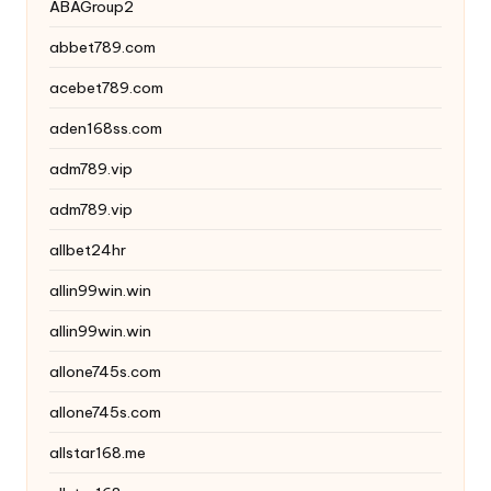
ABAGroup2
abbet789.com
acebet789.com
aden168ss.com
adm789.vip
adm789.vip
allbet24hr
allin99win.win
allin99win.win
allone745s.com
allone745s.com
allstar168.me