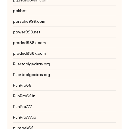
pokbet
porsche999.com
power999.net
proded888x.com
proded888x.com
Puertoalgeciras.org
Puertoalgeciras.org
PunPro66
PunPro66.in
PunPro777
PunPro777.io
puntaek66