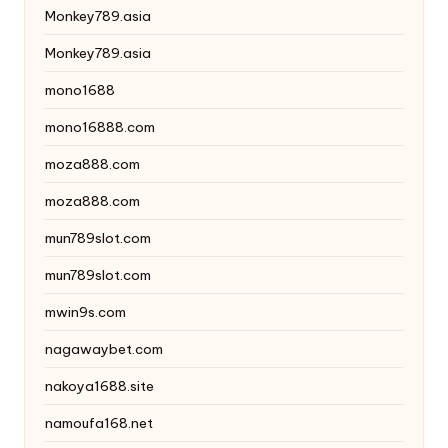
Monkey789.asia
Monkey789.asia
mono1688
mono16888.com
moza888.com
moza888.com
mun789slot.com
mun789slot.com
mwin9s.com
nagawaybet.com
nakoya1688.site
namoufa168.net