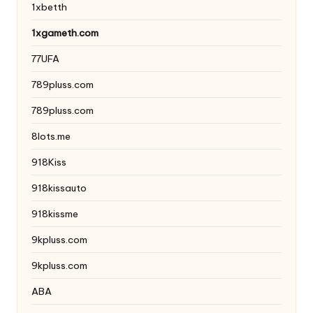
1xbetth
1xgameth.com
77UFA
789pluss.com
789pluss.com
8lots.me
918Kiss
918kissauto
918kissme
9kpluss.com
9kpluss.com
ABA