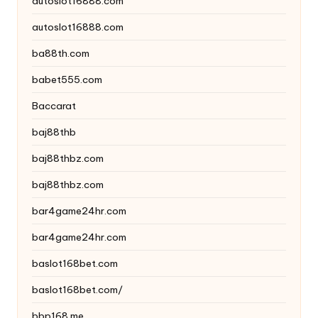
autoslot16888.com
autoslot16888.com
ba88th.com
babet555.com
Baccarat
baj88thb
baj88thbz.com
baj88thbz.com
bar4game24hr.com
bar4game24hr.com
baslot168bet.com
baslot168bet.com/
bbp168.me