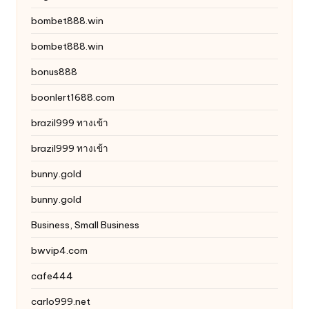
bombet888.win
bombet888.win
bonus888
boonlert1688.com
brazil999 ทางเข้า
brazil999 ทางเข้า
bunny.gold
bunny.gold
Business, Small Business
bwvip4.com
cafe444
carlo999.net