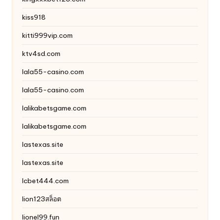
kiss918
kitti999vip.com
ktv4sd.com
lala55-casino.com
lala55-casino.com
lalikabetsgame.com
lalikabetsgame.com
lastexas.site
lastexas.site
lcbet444.com
lion123สล็อต
lionel99.fun