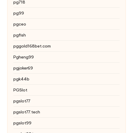
pg718
pg99
pgceo
pgfish
pggold168bet.com
Pgheng99
pgjoker69
pgk44b
PGSlot
pgslot77
pgslot77.tech
pgslot99