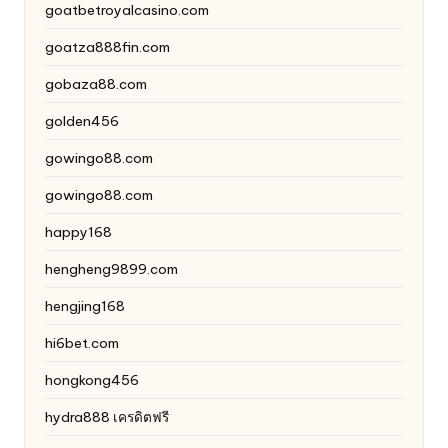
goatbetroyalcasino.com
goatza888fin.com
gobaza88.com
golden456
gowingo88.com
gowingo88.com
happy168
hengheng9899.com
hengjing168
hi6bet.com
hongkong456
hydra888 เครดิตฟรี