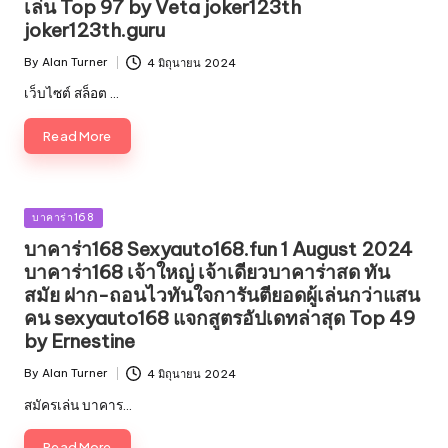
เล่น Top 97 by Veta joker123th
joker123th.guru
By
Alan Turner
4 มิถุนายน 2024
Posted
by
เว็บไซต์ สล็อต …
Read More
Posted
บาคาร่า168
in
บาคาร่า168 Sexyauto168.fun 1 August 2024
บาคาร่า168 เจ้าใหญ่ เจ้าเดียวบาคาร่าสด ทัน
สมัย ฝาก-ถอนไวทันใจการันตียอดผู้เล่นกว่าแสน
คน sexyauto168 แจกสูตรอัปเดทล่าสุด Top 49
by Ernestine
By
Alan Turner
4 มิถุนายน 2024
Posted
by
สมัครเล่น บาคาร…
Read More