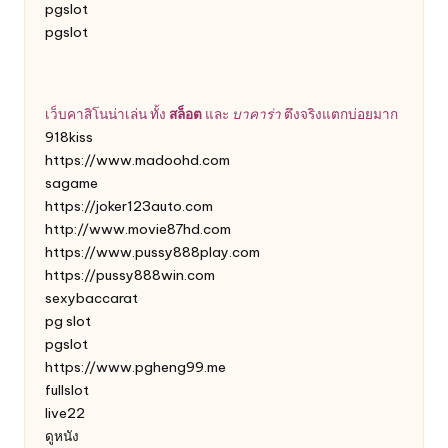
pgslot
pgslot
เว็บคาสิโนน่าเล่น ทั้ง
สล็อต
และ
บาคาร่า
ตึงจริงแตกบ่อยมาก
918kiss
https://www.madoohd.com
sagame
https://joker123auto.com
http://www.movie87hd.com
https://www.pussy888play.com
https://pussy888win.com
sexybaccarat
pg slot
pgslot
https://www.pgheng99.me
fullslot
live22
ดูหนัง