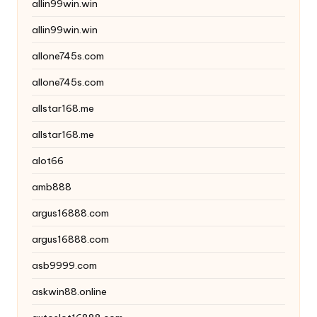
allin99win.win
allin99win.win
allone745s.com
allone745s.com
allstar168.me
allstar168.me
alot66
amb888
argus16888.com
argus16888.com
asb9999.com
askwin88.online