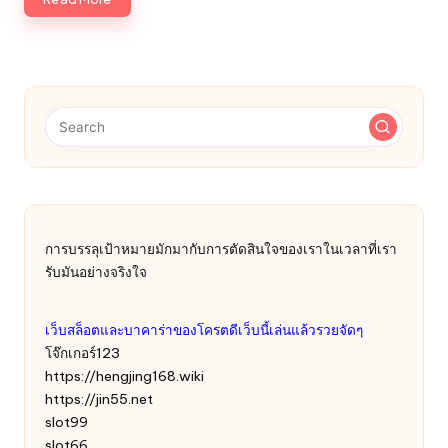
การบรรลุเป้าหมายมักมากับการตัดสินใจของเราในเวลาที่เรา
รับมันอย่างจริงใจ
เว็บสล็อตและบาคาร่าของโครตดีเว็บนี้เล่นแล้วรวยจัดๆ
โจ๊กเกอร์123
https://hengjing168.wiki
https://jin55.net
slot99
slot66