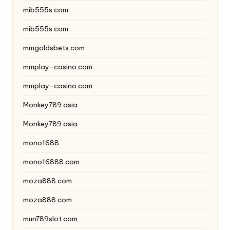
mib555s.com
mib555s.com
mmgoldsbets.com
mmplay-casino.com
mmplay-casino.com
Monkey789.asia
Monkey789.asia
mono1688
mono16888.com
moza888.com
moza888.com
mun789slot.com