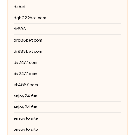
debet
dgb222hot.com
dr888
dr888bet.com
dr888bet.com
du2477.com
du2477.com
ek4567.com
enjoy24.fun
enjoy24.fun
erisauto.site
erisauto.site