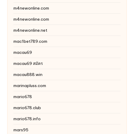
m4newonline.com
m4newonline.com
m4newonline.net
mac1bet789.com
macau69
macau69 สมัคร
macau888.win
marinapluss.com
mario678
mario678.club
mario678.info
mars95