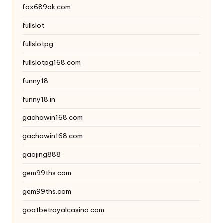
fox689ok.com
fullslot
fullslotpg
fullslotpg168.com
funny18
funny18.in
gachawin168.com
gachawin168.com
gaojing888
gem99ths.com
gem99ths.com
goatbetroyalcasino.com