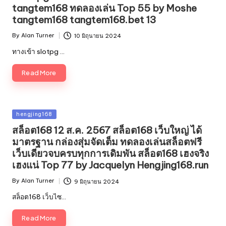
tangtem168 ทดลองเล่น Top 55 by Moshe
tangtem168 tangtem168.bet 13
By
Alan Turner
10 มิถุนายน 2024
Posted
by
ทางเข้า slotpg …
Read More
Posted
hengjing168
in
สล็อต168 12 ส.ค. 2567 สล็อต168 เว็บใหญ่ ได้
มาตรฐาน กล่องสุ่มจัดเต็ม ทดลองเล่นสล็อตฟรี
เว็บเดียวจบครบทุกการเดิมพัน สล็อต168 เฮงจริง
เฮงแน่ Top 77 by Jacquelyn Hengjing168.run
By
Alan Turner
9 มิถุนายน 2024
Posted
by
สล็อต168 เว็บไซ…
Read More