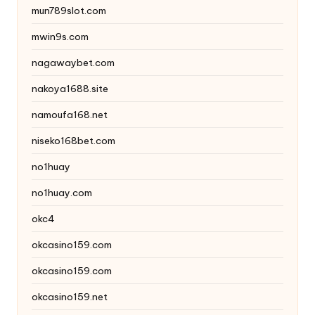
mun789slot.com
mwin9s.com
nagawaybet.com
nakoya1688.site
namoufa168.net
niseko168bet.com
no1huay
no1huay.com
okc4
okcasino159.com
okcasino159.com
okcasino159.net