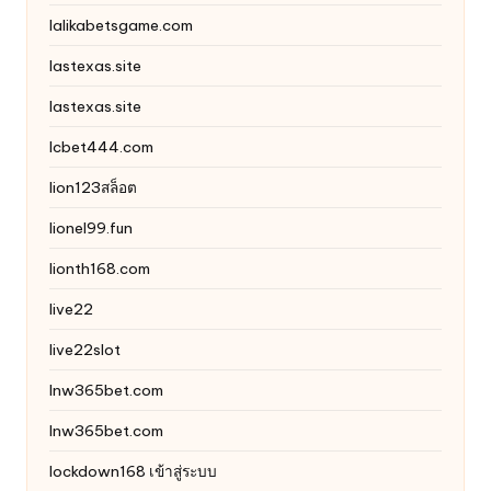
lalikabetsgame.com
lastexas.site
lastexas.site
lcbet444.com
lion123สล็อต
lionel99.fun
lionth168.com
live22
live22slot
lnw365bet.com
lnw365bet.com
lockdown168 เข้าสู่ระบบ