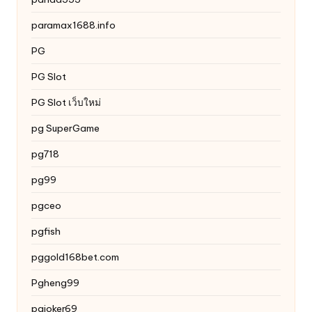
paramax1688.info
PG
PG Slot
PG Slot เว็บใหม่
pg SuperGame
pg718
pg99
pgceo
pgfish
pggold168bet.com
Pgheng99
pgjoker69