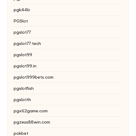
pgk44b
PGSlot
pgslot77
pgslot77.tech
pgslot99
pgslot99.in
pgslot999bets.com
pgslotfish
pgslotth
pgx62game.com
pgzeus88win.com
pokbet