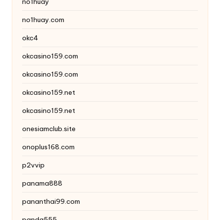
no1huay
no1huay.com
okc4
okcasino159.com
okcasino159.com
okcasino159.net
okcasino159.net
onesiamclub.site
onoplus168.com
p2vvip
panama888
pananthai99.com
panda555