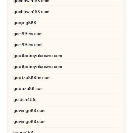
gachawin168.com
gachawin168.com
gaojing888
gem99ths.com
gem99ths.com
goatbetroyalcasino.com
goatbetroyalcasino.com
goatza888fin.com
gobaza88.com
golden456
gowingo88.com
gowingo88.com
happy168