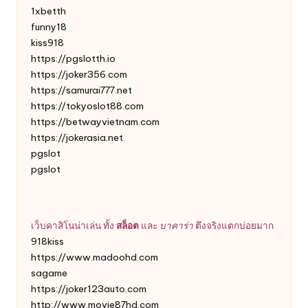
1xbetth
funny18
kiss918
https://pgslotth.io
https://joker356.com
https://samurai777.net
https://tokyoslot88.com
https://betwayvietnam.com
https://jokerasia.net
pgslot
pgslot
เว็บคาสิโนน่าเล่น ทั้ง
สล็อต
และ
บาคาร่า
ตึงจริงแตกบ่อยมาก
918kiss
https://www.madoohd.com
sagame
https://joker123auto.com
http://www.movie87hd.com