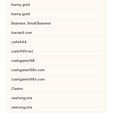
bunny.gold
bunny.gold
Business, Small Business
bwvip4.com
cafe444
carlo999.net
cashgame168
cashgame168x.com
cashgame168x.com
Casino
ceetong.site
ceetong.site