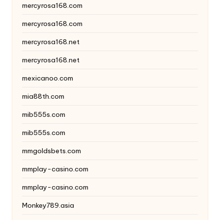
mercyrosa168.com
mercyrosa168.com
mercyrosa168.net
mercyrosa168.net
mexicanoo.com
mia88th.com
mib555s.com
mib555s.com
mmgoldsbets.com
mmplay-casino.com
mmplay-casino.com
Monkey789.asia