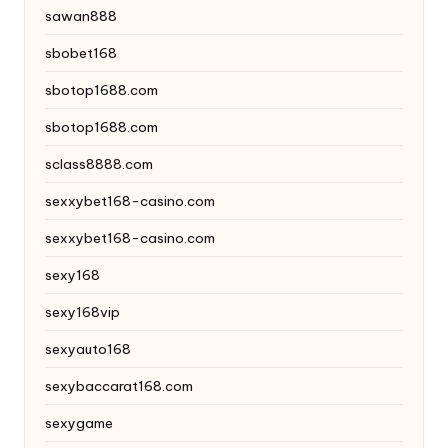
sawan888
sbobet168
sbotop1688.com
sbotop1688.com
sclass8888.com
sexxybet168-casino.com
sexxybet168-casino.com
sexy168
sexy168vip
sexyauto168
sexybaccarat168.com
sexygame