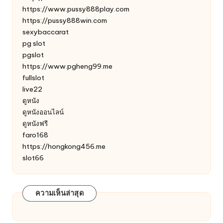
https://www.pussy888play.com
https://pussy888win.com
sexybaccarat
pg slot
pgslot
https://www.pgheng99.me
fullslot
live22
ดูหนัง
ดูหนังออนไลน์
ดูหนังฟรี
faro168
https://hongkong456.me
slot66
ความเห็นล่าสุด