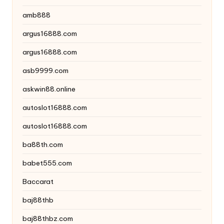
amb888
argus16888.com
argus16888.com
asb9999.com
askwin88.online
autoslot16888.com
autoslot16888.com
ba88th.com
babet555.com
Baccarat
baj88thb
baj88thbz.com