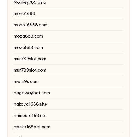
Monkey789.asia
mono1688
mono16888.com
moza888.com
moza888.com
mun789slot.com
mun789slot.com
mwin9s.com
nagawaybet.com
nakoya1688.site
namoufa168.net
niseko168bet.com