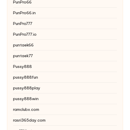
PunPro66
PunPro66.in
PunPro777
PunPro777.io
puntaek66
puntaek77
Pussy888
pussy888fun
pussy888play
pussy888win
ramclubx.com
rasri365day.com