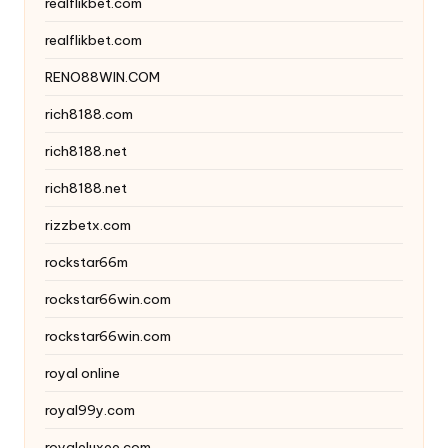
realflikbet.com
realflikbet.com
RENO88WIN.COM
rich8188.com
rich8188.net
rich8188.net
rizzbetx.com
rockstar66m
rockstar66win.com
rockstar66win.com
royal online
royal99y.com
royaleluxee.com