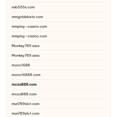
mib555s.com
mmgoldsbets.com
mmplay-casino.com
mmplay-casino.com
Monkey789.asia
Monkey789.asia
mono1688
mono16888.com
moza888.com
moza888.com
mun789slot.com
mun789slot.com