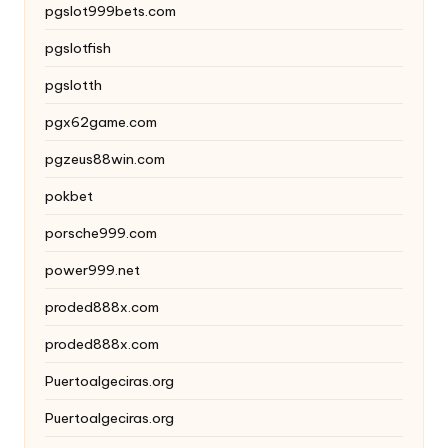
pgslot999bets.com
pgslotfish
pgslotth
pgx62game.com
pgzeus88win.com
pokbet
porsche999.com
power999.net
proded888x.com
proded888x.com
Puertoalgeciras.org
Puertoalgeciras.org