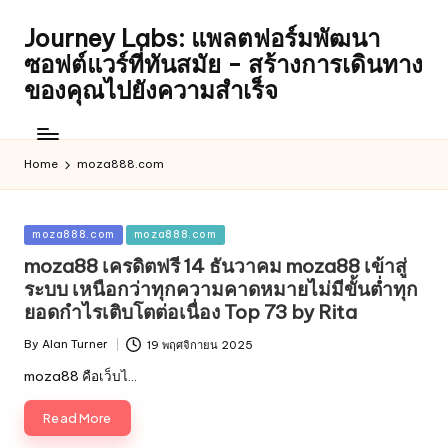
Journey Labs: แพลตฟอร์มพัฒนา
ซอฟต์แวร์ที่ทันสมัย - สร้างการเดินทาง
ของคุณไปยังความสำเร็จ
Home
moza888.com
Posted
moza888.com
moza888.com
in
moza88 เครดิตฟรี 14 ธันวาคม moza88 เข้าสู่
ระบบ เหนือกว่าทุกความคาดหมายไม่มีขั้นต่ำทุก
ยอดกำไรเติบโตต่อเนื่อง Top 73 by Rita
By
Alan Turner
19 พฤศจิกายน 2025
Posted
by
moza88 คือเว็บไ…
Read More