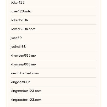
Joker123
joker123auto
Joker123th
Joker123th.com
juad69
judhai168
khumsup888.me
khumsup888.me
kimchibetbet.com
kingdom66n
kingxxxbet123.com
kingxxxbet123.com