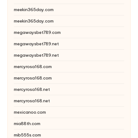
meekin365day.com
meekin365day.com
megawaysbet789.com
megawaysbet789.net
megawaysbet789.net
mercyrosa168.com
mercyrosa168.com
mercyrosa168.net
mercyrosa168.net
mexicanoo.com
mia88th.com
mib555s.com