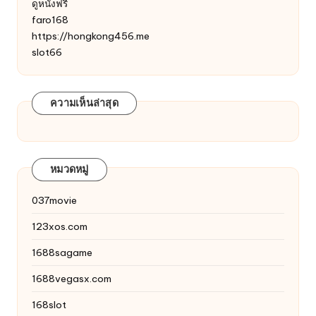
ดูหนังฟรี
faro168
https://hongkong456.me
slot66
ความเห็นล่าสุด
หมวดหมู่
037movie
123xos.com
1688sagame
1688vegasx.com
168slot