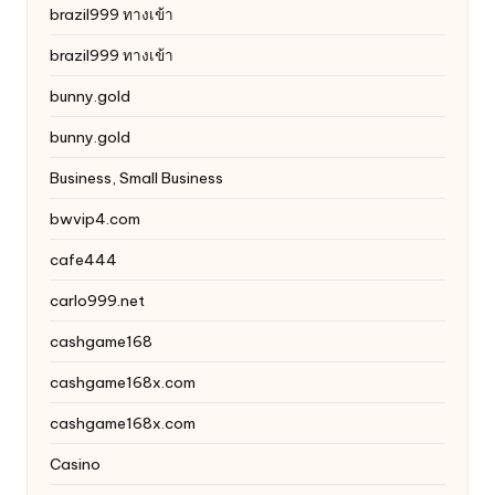
brazil999 ทางเข้า
brazil999 ทางเข้า
bunny.gold
bunny.gold
Business, Small Business
bwvip4.com
cafe444
carlo999.net
cashgame168
cashgame168x.com
cashgame168x.com
Casino