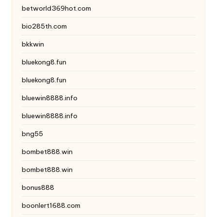
betworld369hot.com
bio285th.com
bkkwin
bluekong8.fun
bluekong8.fun
bluewin8888.info
bluewin8888.info
bng55
bombet888.win
bombet888.win
bonus888
boonlert1688.com