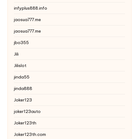
infyplus888.info
jaosua777.me
jaosua777.me
jbo355
Jili
Jilislot
jinda55
jinda888
Joker123
joker123auto
Joker123th
Joker123th.com