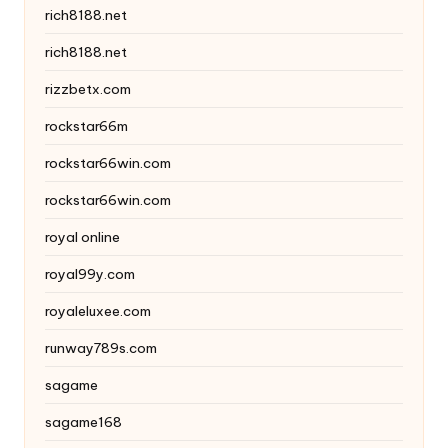
rich8188.net
rich8188.net
rizzbetx.com
rockstar66m
rockstar66win.com
rockstar66win.com
royal online
royal99y.com
royaleluxee.com
runway789s.com
sagame
sagame168