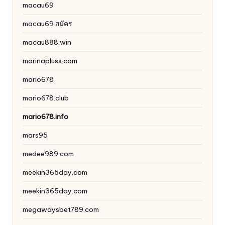
macau69
macau69 สมัคร
macau888.win
marinapluss.com
mario678
mario678.club
mario678.info
mars95
medee989.com
meekin365day.com
meekin365day.com
megawaysbet789.com