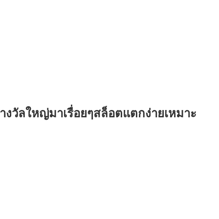
งวัลใหญ่มาเรื่อยๆสล็อตแตกง่ายเหมาะ