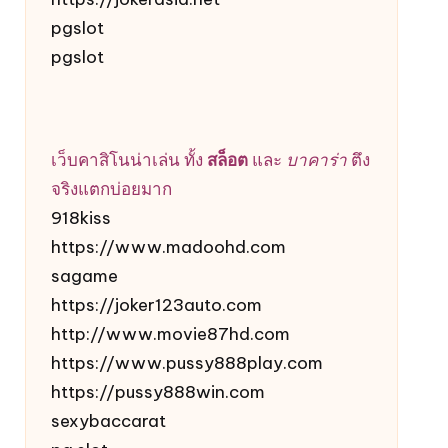
pgslot
pgslot
เว็บคาสิโนน่าเล่น ทั้ง
สล็อต
และ
บาคาร่า
ตึง
จริงแตกบ่อยมาก
918kiss
https://www.madoohd.com
sagame
https://joker123auto.com
http://www.movie87hd.com
https://www.pussy888play.com
https://pussy888win.com
sexybaccarat