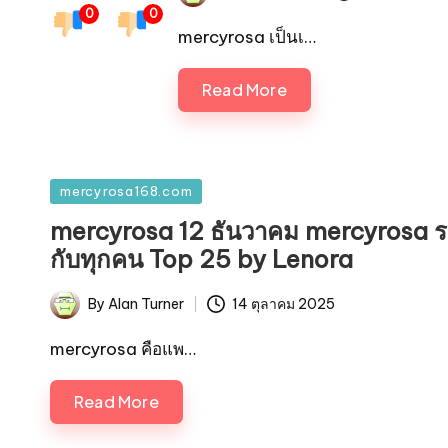
0
0
by
mercyrosa เป็นเ…
Read More
Posted
mercyrosa168.com
in
mercyrosa 12 ธันวาคม mercyrosa รา
กับทุกคน Top 25 by Lenora
By
Alan Turner
14 ตุลาคม 2025
Posted
by
mercyrosa คือแพ…
Read More