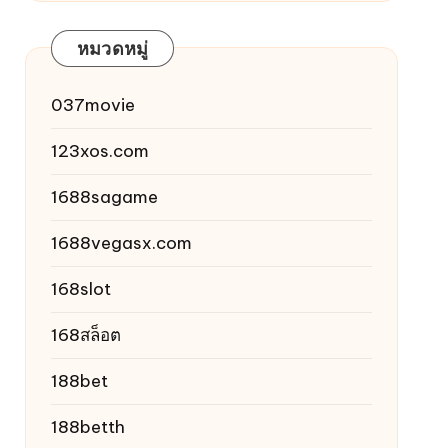
หมวดหมู่
037movie
123xos.com
1688sagame
1688vegasx.com
168slot
168สล็อต
188bet
188betth