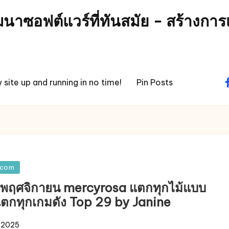
นาซอฟต์แวร์ที่ทันสมัย - สร้างกา
 site up and running in no time!
Pin Posts
f
.com
 พฤศจิกายน mercyrosa แตกทุกไม้แบบ
ดแตกทุกเกมดัง Top 29 by Janine
น 2025