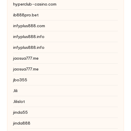
hyperclub-casino.com
ib888pro.bet
infyplus888.com
infyplus888.info
infyplus888.info
jaosua777.me
jaosua777.me
jbo355
Jili
Jilislot
jinda55
jinda888