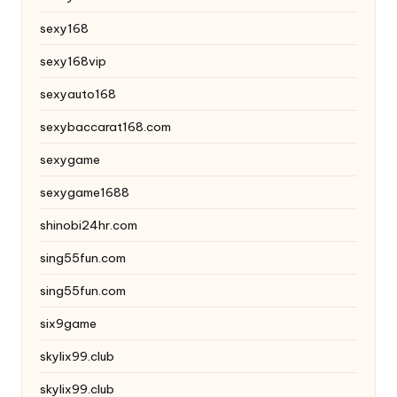
sexy168
sexy168vip
sexyauto168
sexybaccarat168.com
sexygame
sexygame1688
shinobi24hr.com
sing55fun.com
sing55fun.com
six9game
skylix99.club
skylix99.club