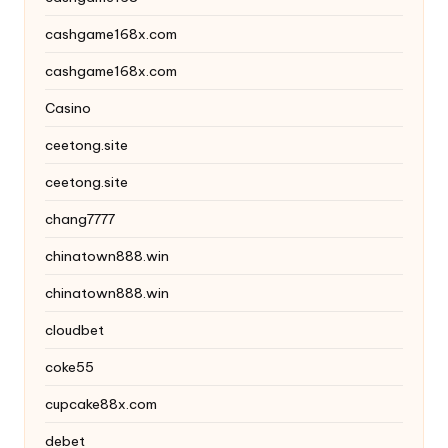
cashgame168x.com
cashgame168x.com
Casino
ceetong.site
ceetong.site
chang7777
chinatown888.win
chinatown888.win
cloudbet
coke55
cupcake88x.com
debet