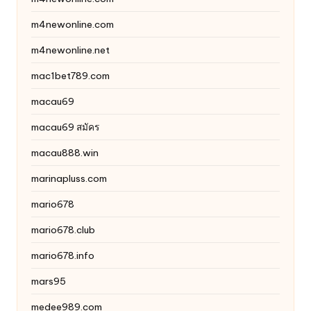
m4newonline.com
m4newonline.net
mac1bet789.com
macau69
macau69 สมัคร
macau888.win
marinapluss.com
mario678
mario678.club
mario678.info
mars95
medee989.com