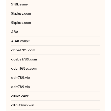
918kissme
9kpluss.com
9kpluss.com
ABA
ABAGroup2
abbet789.com
acebet789.com
aden168ss.com
adm789.vip
adm789.vip
allbet24hr
allin99win.win