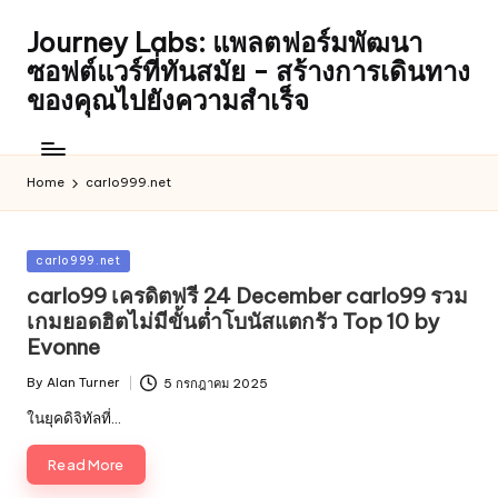
Journey Labs: แพลตฟอร์มพัฒนา
ซอฟต์แวร์ที่ทันสมัย - สร้างการเดินทาง
ของคุณไปยังความสำเร็จ
Home
carlo999.net
Posted
carlo999.net
in
carlo99 เครดิตฟรี 24 December carlo99 รวม
เกมยอดฮิตไม่มีขั้นต่ำโบนัสแตกรัว Top 10 by
Evonne
By
Alan Turner
5 กรกฎาคม 2025
Posted
by
ในยุคดิจิทัลที่…
Read More