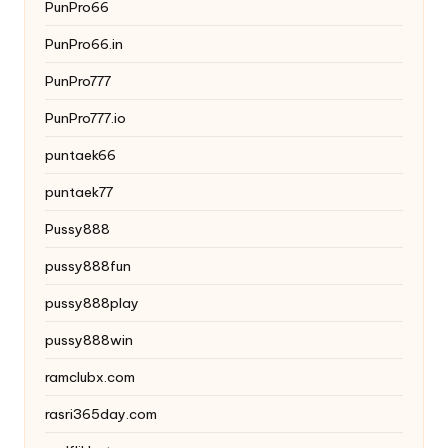
PunPro66
PunPro66.in
PunPro777
PunPro777.io
puntaek66
puntaek77
Pussy888
pussy888fun
pussy888play
pussy888win
ramclubx.com
rasri365day.com