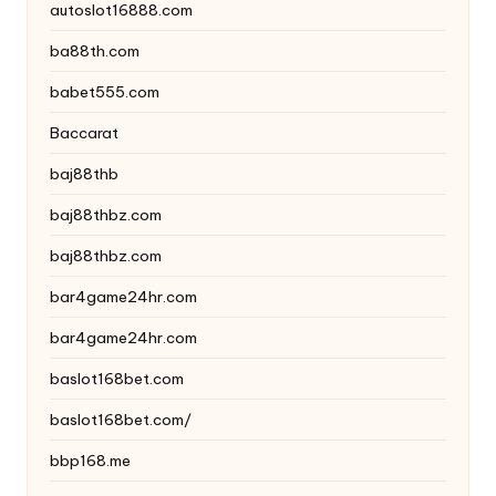
autoslot16888.com
ba88th.com
babet555.com
Baccarat
baj88thb
baj88thbz.com
baj88thbz.com
bar4game24hr.com
bar4game24hr.com
baslot168bet.com
baslot168bet.com/
bbp168.me