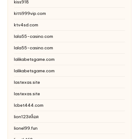
kiss918
kitti999vip.com
ktv4sd.com
lala55-casino.com
lala55-casino.com
lalikabetsgame.com
lalikabetsgame.com
lastexas.site
lastexas.site
lcbet444.com
lion123สล็อต
lionel99.fun