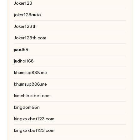
Joker123
joker123auto
Joker123th
Joker123th.com
juad69
judhai168
khumsup888.me
khumsup888.me
kimchibetbet.com
kingdom66n
kingxxxbet123.com
kingxxxbet123.com