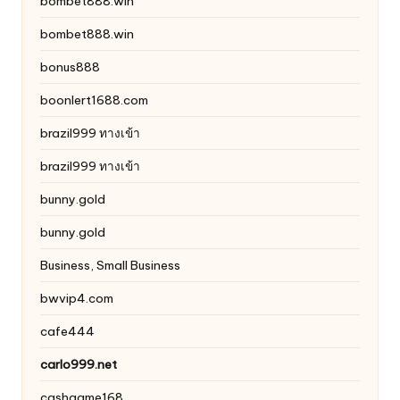
bombet888.win
bombet888.win
bonus888
boonlert1688.com
brazil999 ทางเข้า
brazil999 ทางเข้า
bunny.gold
bunny.gold
Business, Small Business
bwvip4.com
cafe444
carlo999.net
cashgame168