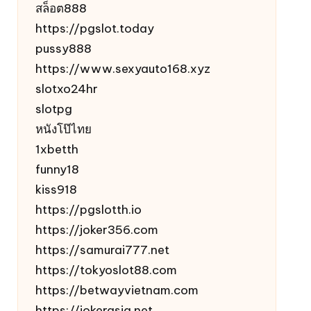
สล็อต888
https://pgslot.today
pussy888
https://www.sexyauto168.xyz
slotxo24hr
slotpg
หนังโป๊ไทย
1xbetth
funny18
kiss918
https://pgslotth.io
https://joker356.com
https://samurai777.net
https://tokyoslot88.com
https://betwayvietnam.com
https://jokerasia.net