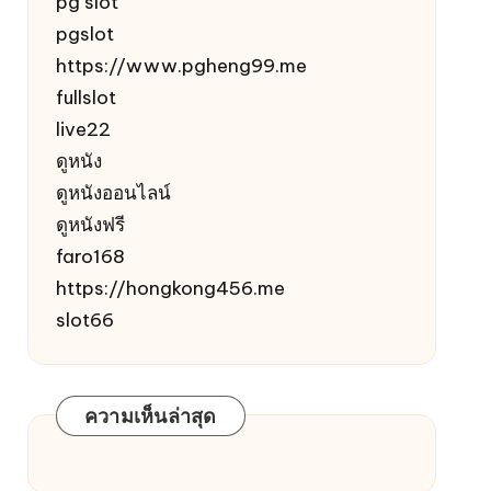
pg slot
pgslot
https://www.pgheng99.me
fullslot
live22
ดูหนัง
ดูหนังออนไลน์
ดูหนังฟรี
faro168
https://hongkong456.me
slot66
ความเห็นล่าสุด