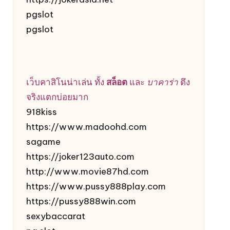
pgslot
pgslot
เว็บคาสิโนน่าเล่น ทั้ง
สล็อต
และ
บาคาร่า
ตึง
จริงแตกบ่อยมาก
918kiss
https://www.madoohd.com
sagame
https://joker123auto.com
http://www.movie87hd.com
https://www.pussy888play.com
https://pussy888win.com
sexybaccarat