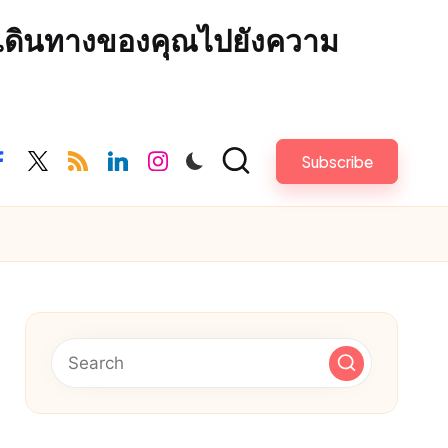
รเดินทางของคุณไปยังความ
Subscribe
acebook.com
twitter.com
rss.com
linkedin.com
instagram.com