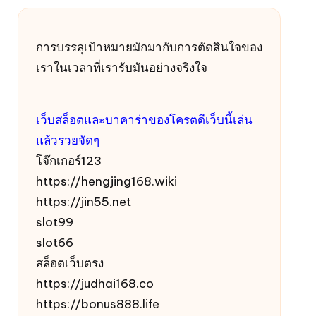
การบรรลุเป้าหมายมักมากับการตัดสินใจของ
เราในเวลาที่เรารับมันอย่างจริงใจ
เว็บสล็อตและบาคาร่าของโครตดีเว็บนี้เล่น
แล้วรวยจัดๆ
โจ๊กเกอร์123
https://hengjing168.wiki
https://jin55.net
slot99
slot66
สล็อตเว็บตรง
https://judhai168.co
https://bonus888.life