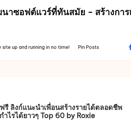
นาซอฟต์แวร์ที่ทันสมัย - สร้างกา
 site up and running in no time!
Pin Posts
f
ฟรี ลิงก์แนะนำเพื่อนสร้างรายได้ตลอดชีพ
ทำกำไรได้ยาวๆ Top 60 by Roxie