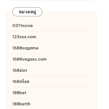
หมวดหมู่
037movie
123xos.com
1688sagame
1688vegasx.com
168slot
168สล็อต
188bet
188betth