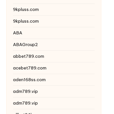
9kpluss.com
9kpluss.com
ABA
ABAGroup2
abbet789.com
acebet789.com
aden168ss.com
adm789.vip
adm789.vip