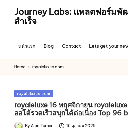
Journey Labs: แพลตฟอร์มพัฒ
สำเร็จ
หน้าแรก
Blog
Contact
Lets get your new
Home
royaleluxee.com
Posted
royaleluxee.com
in
royaleluxe 16 พฤศจิกายน royaleluxe
ออโต้รวดเร็วสนุกได้ต่อเนื่อง Top 96 
By
Alan Turner
15 ตุลาคม 2025
Posted