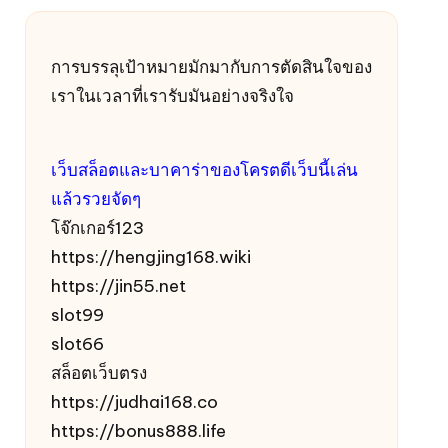
การบรรลุเป้าหมายมักมากับการตัดสินใจของ
เราในเวลาที่เรารับมันอย่างจริงใจ
เว็บสล็อตและบาคาร่าของโครตดีเว็บนี้เล่น
แล้วรวยจัดๆ
โจ๊กเกอร์123
https://hengjing168.wiki
https://jin55.net
slot99
slot66
สล็อตเว็บตรง
https://judhai168.co
https://bonus888.life