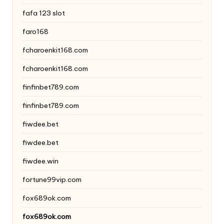
fafa 123 slot
faro168
fcharoenkit168.com
fcharoenkit168.com
finfinbet789.com
finfinbet789.com
fiwdee.bet
fiwdee.bet
fiwdee.win
fortune99vip.com
fox689ok.com
fox689ok.com