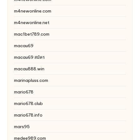
m4newonline.com
m4newonline.net
mac1bet789.com
macau69
macau69 สมัคร
macau888.win
marinapluss.com
mario678
mario678.club
mario678.info
mars95
medee989.com