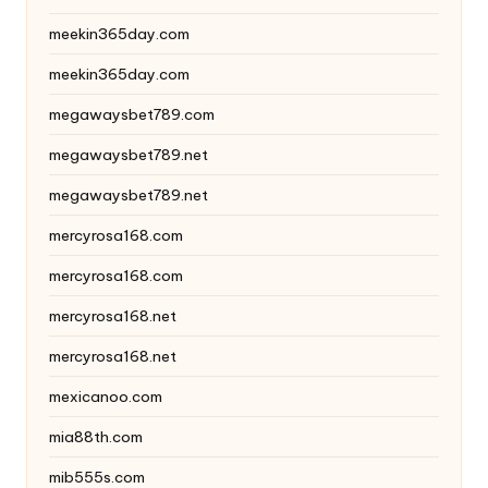
meekin365day.com
meekin365day.com
megawaysbet789.com
megawaysbet789.net
megawaysbet789.net
mercyrosa168.com
mercyrosa168.com
mercyrosa168.net
mercyrosa168.net
mexicanoo.com
mia88th.com
mib555s.com