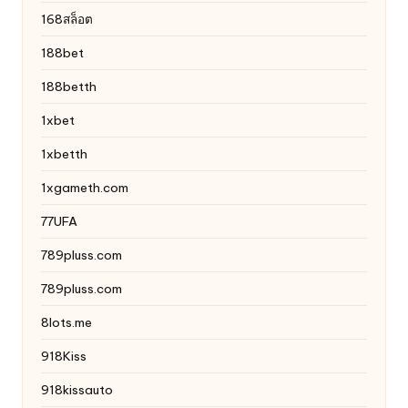
168สล็อต
188bet
188betth
1xbet
1xbetth
1xgameth.com
77UFA
789pluss.com
789pluss.com
8lots.me
918Kiss
918kissauto