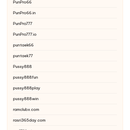
PunPro66
PunPro66.in
PunPro777
PunPro777.io
puntaek66
puntaek77
Pussy888
pussy888fun
pussy888play
pussy888win
ramclubx.com
rasri365day.com