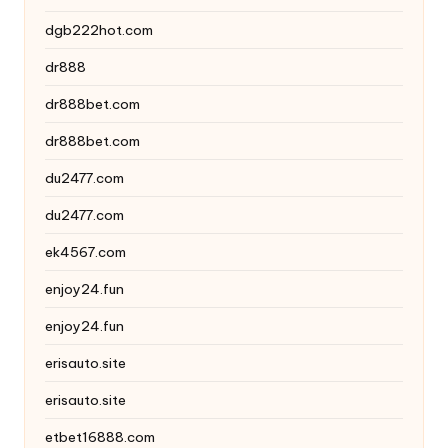
dgb222hot.com
dr888
dr888bet.com
dr888bet.com
du2477.com
du2477.com
ek4567.com
enjoy24.fun
enjoy24.fun
erisauto.site
erisauto.site
etbet16888.com