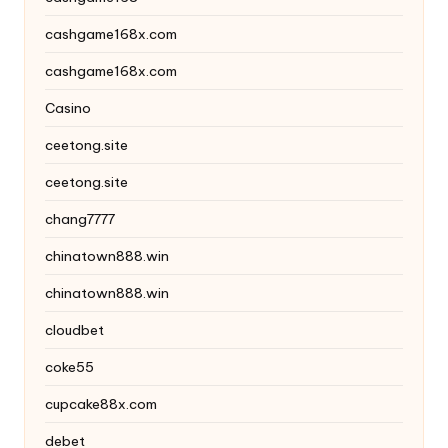
cashgame168x.com
cashgame168x.com
Casino
ceetong.site
ceetong.site
chang7777
chinatown888.win
chinatown888.win
cloudbet
coke55
cupcake88x.com
debet