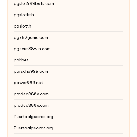
pgslot999bets.com
pgslotfish
pgslotth
pgx62game.com
pgzeus88win.com
pokbet
porsche999.com
power999.net
proded888x.com
proded888x.com
Puertoalgeciras.org
Puertoalgeciras.org