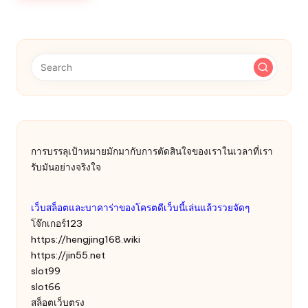
การบรรลุเป้าหมายมักมากับการตัดสินใจของเราในเวลาที่เรา
รับมันอย่างจริงใจ
เว็บสล็อตและบาคาร่าของโครตดีเว็บนี้เล่นแล้วรวยจัดๆ
โจ๊กเกอร์123
https://hengjing168.wiki
https://jin55.net
slot99
slot66
สล็อตเว็บตรง