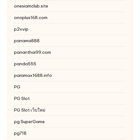
onesiamclub.site
onoplus168.com
p2vvip
panama888
pananthai99.com
panda555
paramax1688.info
PG
PG Slot
PG Slot เว็บใหม่
pg SuperGame
pg718