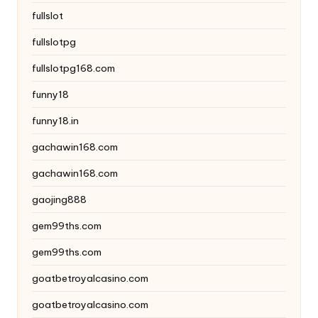
fullslot
fullslotpg
fullslotpg168.com
funny18
funny18.in
gachawin168.com
gachawin168.com
gaojing888
gem99ths.com
gem99ths.com
goatbetroyalcasino.com
goatbetroyalcasino.com