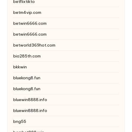
betflixtikto
betm4vip.com
betwin6666.com
betwin6666.com
betworld369hot.com
bio285th.com
bkkwin
bluekong8.fun
bluekong8.fun
bluewin8888.info
bluewin8888.info
bng55