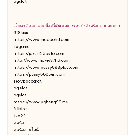
pgslot
เว็บคาสิโนน่าเล่น ทั้ง
สล็อต
และ
บาคาร่า
ตึงจริงแตกบ่อยมาก
918kiss
https://www.madoohd.com
sagame
https://joker123auto.com
http://www.movie87hd.com
https://www.pussy888play.com
https://pussy888win.com
sexybaccarat
pg slot
pgslot
https://www.pgheng99.me
fullslot
live22
ดูหนัง
ดูหนังออนไลน์