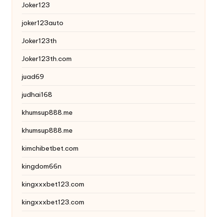
Joker123
joker123auto
Joker123th
Joker123th.com
juad69
judhai168
khumsup888.me
khumsup888.me
kimchibetbet.com
kingdom66n
kingxxxbet123.com
kingxxxbet123.com