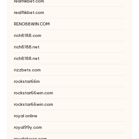
realflikbet.com
realflikbet.com
RENO88WIN.COM
rich8188.com
rich8188.net
rich8188.net
rizzbetx.com
rockstar66m
rockstar66win.com
rockstar66win.com
royal online
royal99y.com
royaleluxee.com