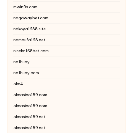
mwin9s.com
nagawaybet.com
nakoya1688.site
namoufa168.net
niseko168bet.com
no1huay
no1huay.com
okc4
okcasino159.com
okcasino159.com
okcasino159.net
okcasino159.net