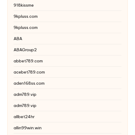
918kissme
9kpluss.com
9kpluss.com
ABA
ABAGroup2
abbet789.com
acebet789.com
aden168ss.com
adm789.vip
adm789.vip
allbet24hr
allin99win.win