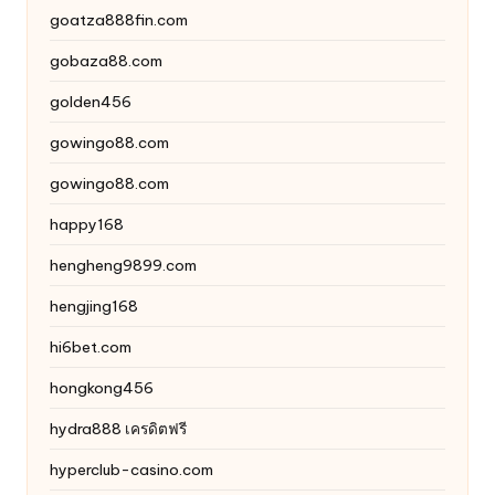
goatza888fin.com
gobaza88.com
golden456
gowingo88.com
gowingo88.com
happy168
hengheng9899.com
hengjing168
hi6bet.com
hongkong456
hydra888 เครดิตฟรี
hyperclub-casino.com