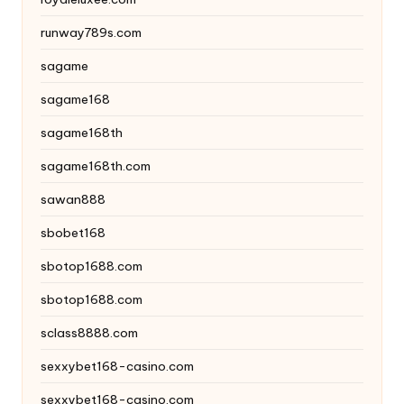
runway789s.com
sagame
sagame168
sagame168th
sagame168th.com
sawan888
sbobet168
sbotop1688.com
sbotop1688.com
sclass8888.com
sexxybet168-casino.com
sexxybet168-casino.com