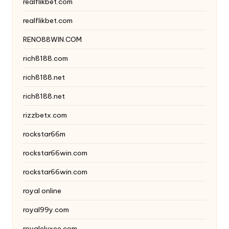
realflikbet.com
realflikbet.com
RENO88WIN.COM
rich8188.com
rich8188.net
rich8188.net
rizzbetx.com
rockstar66m
rockstar66win.com
rockstar66win.com
royal online
royal99y.com
royaleluxee.com