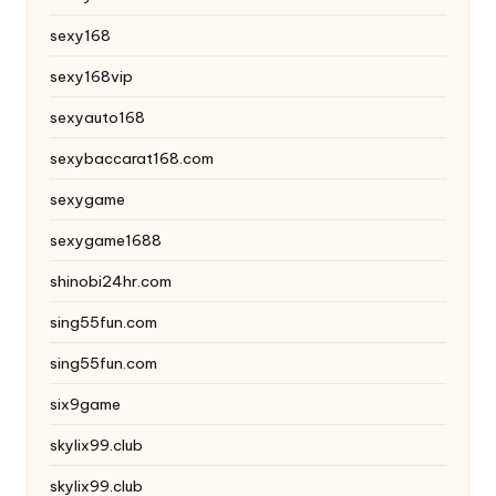
sexy168
sexy168vip
sexyauto168
sexybaccarat168.com
sexygame
sexygame1688
shinobi24hr.com
sing55fun.com
sing55fun.com
six9game
skylix99.club
skylix99.club