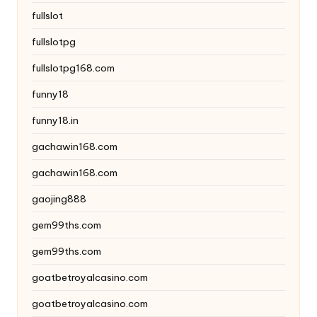
fullslot
fullslotpg
fullslotpg168.com
funny18
funny18.in
gachawin168.com
gachawin168.com
gaojing888
gem99ths.com
gem99ths.com
goatbetroyalcasino.com
goatbetroyalcasino.com