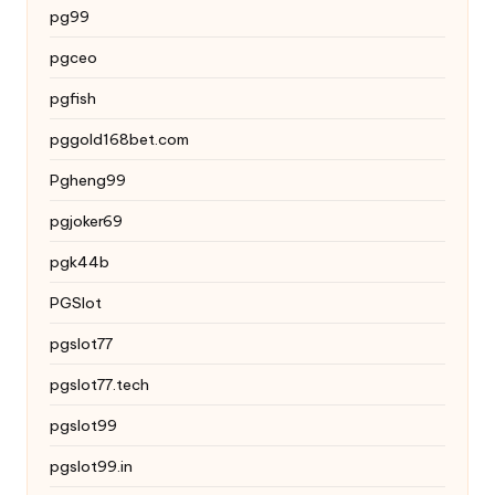
pg99
pgceo
pgfish
pggold168bet.com
Pgheng99
pgjoker69
pgk44b
PGSlot
pgslot77
pgslot77.tech
pgslot99
pgslot99.in