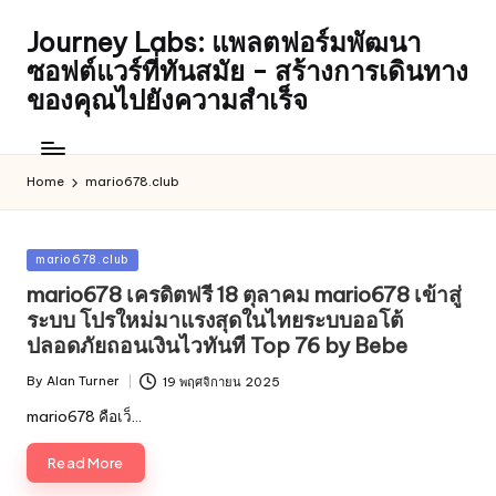
Journey Labs: แพลตฟอร์มพัฒนา
ซอฟต์แวร์ที่ทันสมัย - สร้างการเดินทาง
ของคุณไปยังความสำเร็จ
Home
mario678.club
Posted
mario678.club
in
mario678 เครดิตฟรี 18 ตุลาคม mario678 เข้าสู่
ระบบ โปรใหม่มาแรงสุดในไทยระบบออโต้
ปลอดภัยถอนเงินไวทันที Top 76 by Bebe
By
Alan Turner
19 พฤศจิกายน 2025
Posted
by
mario678 คือเว็…
Read More