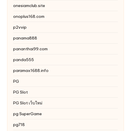
onesiamclub.site
onoplus168.com
p2vvip
panama888
pananthai99.com
panda555
paramax1688.info
PG
PG Slot
PG Slot เว็บใหม่
pg SuperGame
pg718