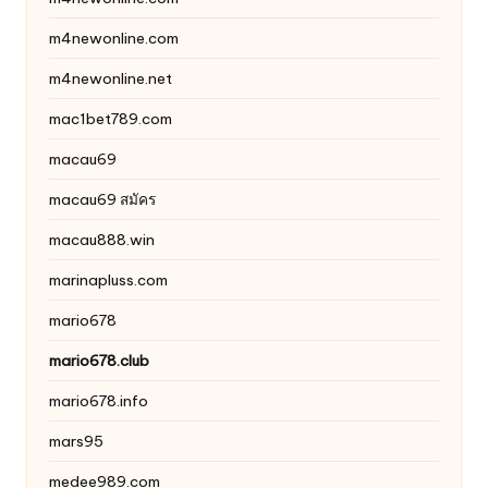
m4newonline.com
m4newonline.net
mac1bet789.com
macau69
macau69 สมัคร
macau888.win
marinapluss.com
mario678
mario678.club
mario678.info
mars95
medee989.com