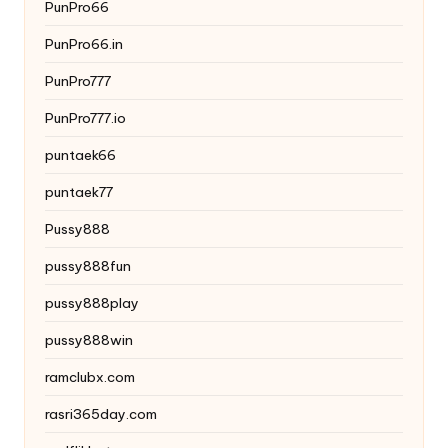
PunPro66
PunPro66.in
PunPro777
PunPro777.io
puntaek66
puntaek77
Pussy888
pussy888fun
pussy888play
pussy888win
ramclubx.com
rasri365day.com