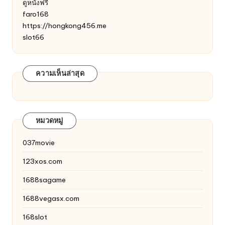
ดูหนังฟรี
faro168
https://hongkong456.me
slot66
ความเห็นล่าสุด
หมวดหมู่
037movie
123xos.com
1688sagame
1688vegasx.com
168slot