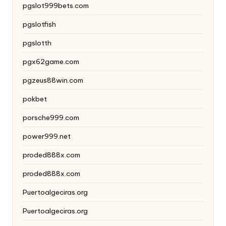
pgslot999bets.com
pgslotfish
pgslotth
pgx62game.com
pgzeus88win.com
pokbet
porsche999.com
power999.net
proded888x.com
proded888x.com
Puertoalgeciras.org
Puertoalgeciras.org