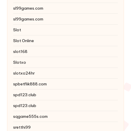
sl99games.com
sl99games.com
Slot
Slot Online
slot168
Slotxo
slotxo24hr
spbetflik888.com
spd123.club
spd123.club
sqgame555s.com
sretthi99