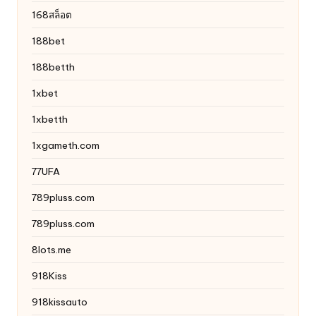
168สล็อต
188bet
188betth
1xbet
1xbetth
1xgameth.com
77UFA
789pluss.com
789pluss.com
8lots.me
918Kiss
918kissauto