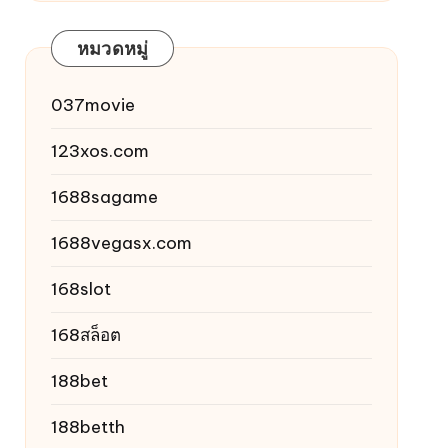
หมวดหมู่
037movie
123xos.com
1688sagame
1688vegasx.com
168slot
168สล็อต
188bet
188betth