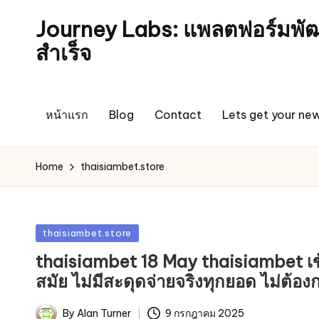
Journey Labs: แพลตฟอร์มพัฒ
สำเร็จ
หน้าแรก
Blog
Contact
Lets get your new
Home
thaisiambet.store
Posted
thaisiambet.store
in
thaisiambet 18 May thaisiambet เข้
สมัย ไม่มีสะดุดจ่ายจริงทุกยอด ไม่ต้
By
Alan Turner
9 กรกฎาคม 2025
Posted