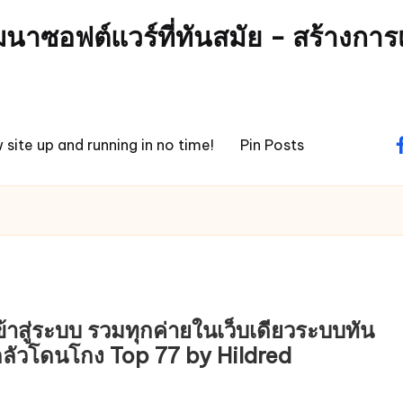
นาซอฟต์แวร์ที่ทันสมัย - สร้างกา
 site up and running in no time!
Pin Posts
f
าสู่ระบบ รวมทุกค่ายในเว็บเดียวระบบทัน
องกลัวโดนโกง Top 77 by Hildred