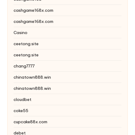
cashgame168x.com
cashgame168x.com
Casino
ceetong.site
ceetong.site
chang7777
chinatown888.win
chinatown888.win
cloudbet
coke55
cupcake88x.com
debet