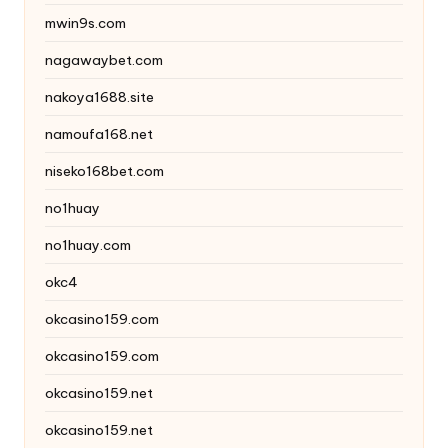
mwin9s.com
nagawaybet.com
nakoya1688.site
namoufa168.net
niseko168bet.com
no1huay
no1huay.com
okc4
okcasino159.com
okcasino159.com
okcasino159.net
okcasino159.net