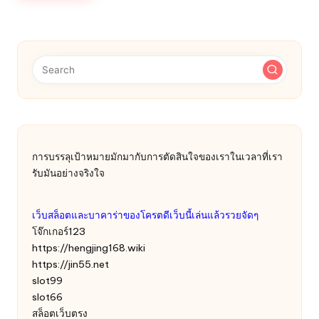
การบรรลุเป้าหมายมักมากับการตัดสินใจของเราในเวลาที่เรา
รับมันอย่างจริงใจ
เว็บสล็อตและบาคาร่าของโครตดีเว็บนี้เล่นแล้วรวยจัดๆ
โจ๊กเกอร์123
https://hengjing168.wiki
https://jin55.net
slot99
slot66
สล็อตเว็บตรง