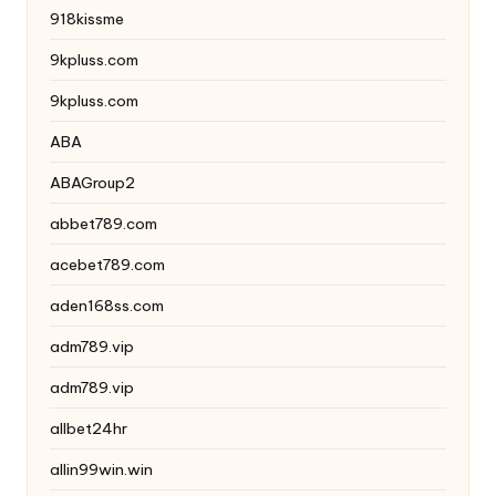
918kissme
9kpluss.com
9kpluss.com
ABA
ABAGroup2
abbet789.com
acebet789.com
aden168ss.com
adm789.vip
adm789.vip
allbet24hr
allin99win.win