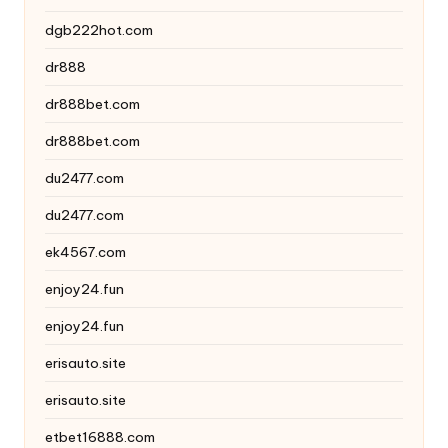
dgb222hot.com
dr888
dr888bet.com
dr888bet.com
du2477.com
du2477.com
ek4567.com
enjoy24.fun
enjoy24.fun
erisauto.site
erisauto.site
etbet16888.com