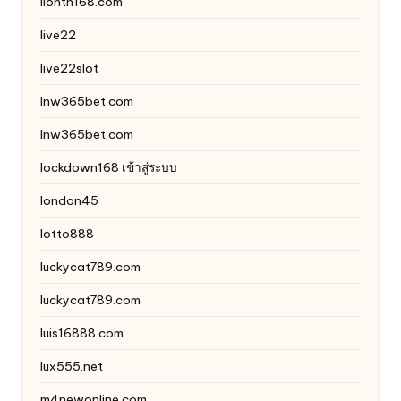
lionth168.com
live22
live22slot
lnw365bet.com
lnw365bet.com
lockdown168 เข้าสู่ระบบ
london45
lotto888
luckycat789.com
luckycat789.com
luis16888.com
lux555.net
m4newonline.com