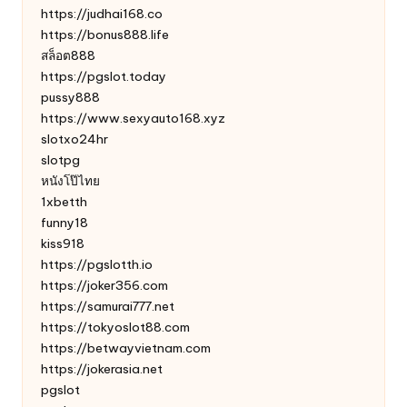
https://judhai168.co
https://bonus888.life
สล็อต888
https://pgslot.today
pussy888
https://www.sexyauto168.xyz
slotxo24hr
slotpg
หนังโป๊ไทย
1xbetth
funny18
kiss918
https://pgslotth.io
https://joker356.com
https://samurai777.net
https://tokyoslot88.com
https://betwayvietnam.com
https://jokerasia.net
pgslot