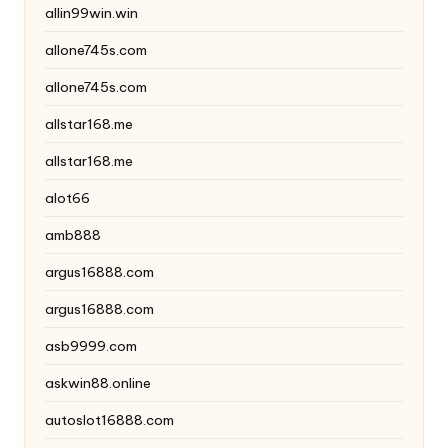
allin99win.win
allone745s.com
allone745s.com
allstar168.me
allstar168.me
alot66
amb888
argus16888.com
argus16888.com
asb9999.com
askwin88.online
autoslot16888.com