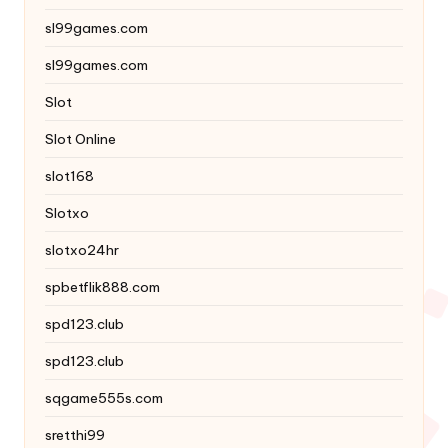
sl99games.com
sl99games.com
Slot
Slot Online
slot168
Slotxo
slotxo24hr
spbetflik888.com
spd123.club
spd123.club
sqgame555s.com
sretthi99