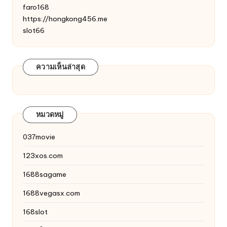
faro168
https://hongkong456.me
slot66
ความเห็นล่าสุด
หมวดหมู่
037movie
123xos.com
1688sagame
1688vegasx.com
168slot