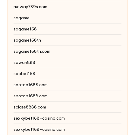
runway789s.com
sagame
sagame168
sagame168th
sagame168th.com
sawan888
sbobet168
sbotop1688.com
sbotop1688.com
sclass8888.com
sexxybet168-casino.com
sexxybet168-casino.com