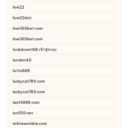
live22
live22slot
lnw365bet.com
lnw365bet.com
lockdown168 เข้าสู่ระบบ
london45
lotto888
luckycat789.com
luckycat789.com
luis16888.com
lux555.net
m4newonline.com