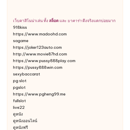
เว็บคาสิโนน่าเล่น ทั้ง
สล็อต
และ
บาคาร่า
ตึงจริงแตกบ่อยมาก
918kiss
https://www.madoohd.com
sagame
https://joker123auto.com
http://www.movie87hd.com
https://www.pussy888play.com
https://pussy888win.com
sexybaccarat
pg slot
pgslot
https://www.pgheng99.me
fullslot
live22
ดูหนัง
ดูหนังออนไลน์
ดูหนังฟรี