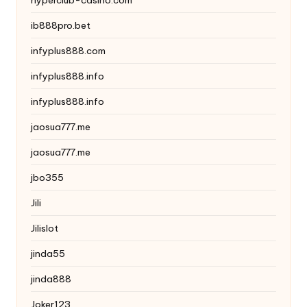
hyperclub-casino.com
ib888pro.bet
infyplus888.com
infyplus888.info
infyplus888.info
jaosua777.me
jaosua777.me
jbo355
Jili
Jilislot
jinda55
jinda888
Joker123