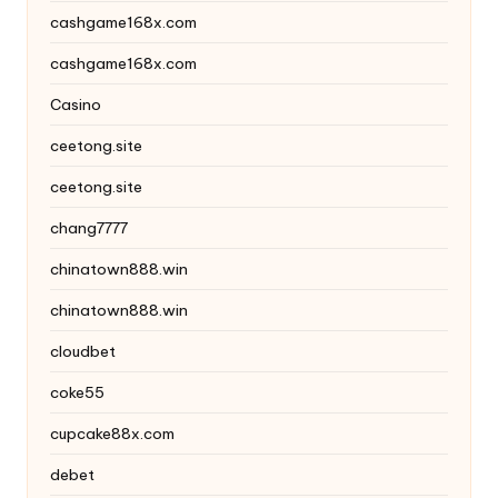
cashgame168x.com
cashgame168x.com
Casino
ceetong.site
ceetong.site
chang7777
chinatown888.win
chinatown888.win
cloudbet
coke55
cupcake88x.com
debet