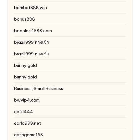
bombet888.win
bonus888
boonlert1688.com
brazil999 ทางเข้า
brazil999 ทางเข้า
bunny.gold
bunny.gold
Business, Small Business
bwvip4.com
cafe444
carlo999.net
cashgame168