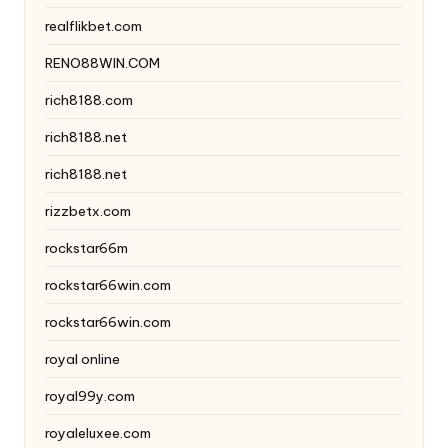
realflikbet.com
RENO88WIN.COM
rich8188.com
rich8188.net
rich8188.net
rizzbetx.com
rockstar66m
rockstar66win.com
rockstar66win.com
royal online
royal99y.com
royaleluxee.com