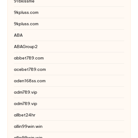
918kissme
9kpluss.com
9kpluss.com
ABA
ABAGroup2
abbet789.com
acebet789.com
aden168ss.com
adm789.vip
adm789.vip
allbet24hr
allin99win.win
allin99win.win