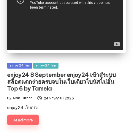
Posted
enjoy24.fun
enjoy24.fun
in
enjoy24 8 September enjoy24 เข้าสู๋ระบบ
สล็อตแตกง่ายครบจบในเว็บเดียวโบนัสไม่อั้น
Top 6 by Tamela
By
Alan Turner
24 พฤษภาคม 2025
Posted
by
enjoy24 เว็บตรง…
Read More