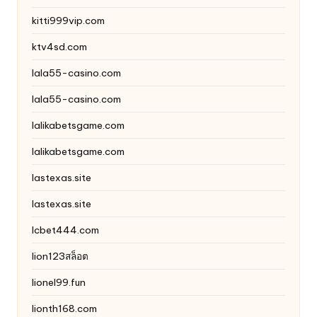
kitti999vip.com
ktv4sd.com
lala55-casino.com
lala55-casino.com
lalikabetsgame.com
lalikabetsgame.com
lastexas.site
lastexas.site
lcbet444.com
lion123สล็อต
lionel99.fun
lionth168.com