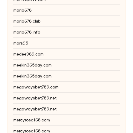
mario678
mario678.club
mario678.info
mars95
medee989.com
meekin365day.com
meekin365day.com
megawaysbet789.com
megawaysbet789.net
megawaysbet789.net
mercyrosa168.com
mercyrosa168.com