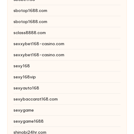
sbotop1688.com
sbotop1688.com
sclass8888.com
sexxybet168-casino.com
sexxybet168-casino.com
sexy168
sexy168vip
sexyauto168
sexybaccarat168.com
sexygame
sexygame1688
shinobi24hr.com