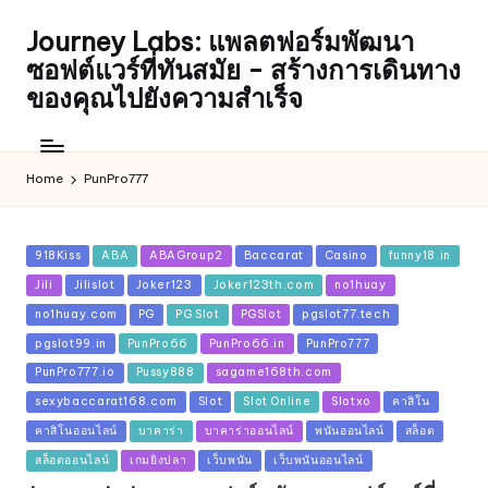
Journey Labs: แพลตฟอร์มพัฒนา
ซอฟต์แวร์ที่ทันสมัย - สร้างการเดินทาง
ของคุณไปยังความสำเร็จ
Home
PunPro777
Posted
918Kiss
ABA
ABAGroup2
Baccarat
Casino
funny18.in
in
Jili
Jilislot
Joker123
Joker123th.com
no1huay
no1huay.com
PG
PG Slot
PGSlot
pgslot77.tech
pgslot99.in
PunPro66
PunPro66.in
PunPro777
PunPro777.io
Pussy888
sagame168th.com
sexybaccarat168.com
Slot
Slot Online
Slotxo
คาสิโน
คาสิโนออนไลน์
บาคาร่า
บาคาร่าออนไลน์
พนันออนไลน์
สล็อต
สล็อตออนไลน์
เกมยิงปลา
เว็บพนัน
เว็บพนันออนไลน์