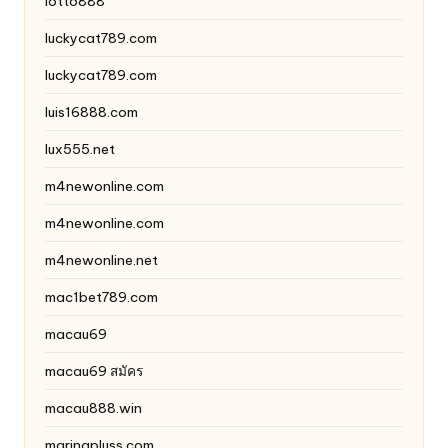
lotto888
luckycat789.com
luckycat789.com
luis16888.com
lux555.net
m4newonline.com
m4newonline.com
m4newonline.net
mac1bet789.com
macau69
macau69 สมัคร
macau888.win
marinapluss.com