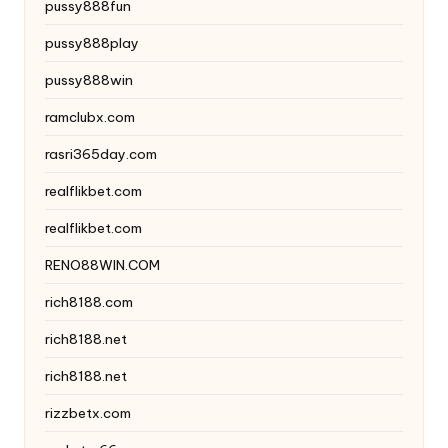
pussy888fun
pussy888play
pussy888win
ramclubx.com
rasri365day.com
realflikbet.com
realflikbet.com
RENO88WIN.COM
rich8188.com
rich8188.net
rich8188.net
rizzbetx.com