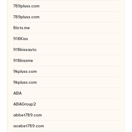
789pluss.com
789pluss.com
8lots.me
918Kiss
918kissauto
918kissme
9kpluss.com
9kpluss.com
ABA
ABAGroup2
abbet789.com
acebet789.com