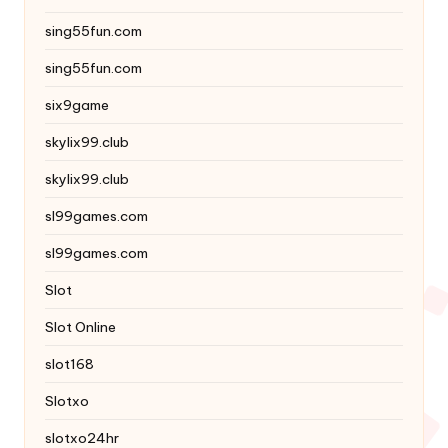
sing55fun.com
sing55fun.com
six9game
skylix99.club
skylix99.club
sl99games.com
sl99games.com
Slot
Slot Online
slot168
Slotxo
slotxo24hr