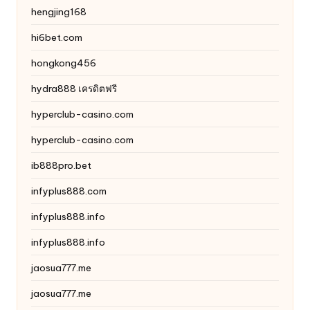
hengjing168
hi6bet.com
hongkong456
hydra888 เครดิตฟรี
hyperclub-casino.com
hyperclub-casino.com
ib888pro.bet
infyplus888.com
infyplus888.info
infyplus888.info
jaosua777.me
jaosua777.me