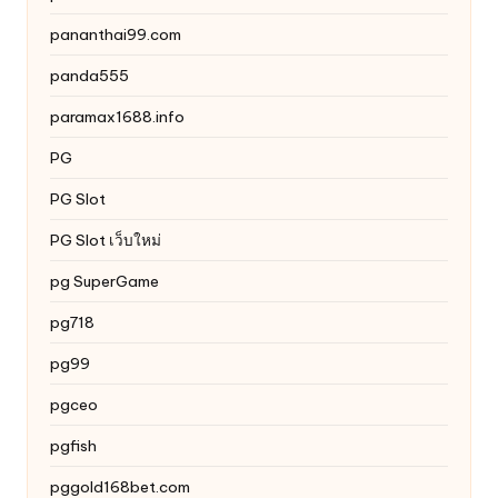
pananthai99.com
panda555
paramax1688.info
PG
PG Slot
PG Slot เว็บใหม่
pg SuperGame
pg718
pg99
pgceo
pgfish
pggold168bet.com