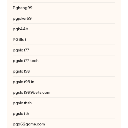
Pgheng99
pgjoker69
pgk44b
PGSlot
pgslot77
pgslot77.tech
pgslot99
pgslot99.in
pgslot999bets.com
pgslotfish
pgslotth
pgx62game.com