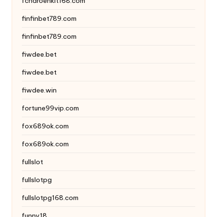
fcharoenkit168.com
finfinbet789.com
finfinbet789.com
fiwdee.bet
fiwdee.bet
fiwdee.win
fortune99vip.com
fox689ok.com
fox689ok.com
fullslot
fullslotpg
fullslotpg168.com
funny18