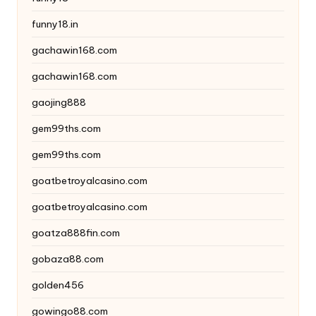
funny18.in
gachawin168.com
gachawin168.com
gaojing888
gem99ths.com
gem99ths.com
goatbetroyalcasino.com
goatbetroyalcasino.com
goatza888fin.com
gobaza88.com
golden456
gowingo88.com