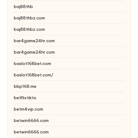
baj88thb
baj88thbz.com
baj88thbz.com
bar4game24hr.com
bar4game24hr.com
baslot168bet.com
baslot168bet.com/
bbp168.me
betflixtikto
betm4vip.com
betwin6666.com
betwin6666.com