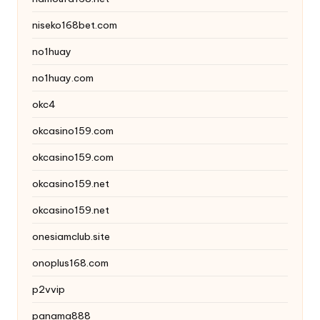
niseko168bet.com
no1huay
no1huay.com
okc4
okcasino159.com
okcasino159.com
okcasino159.net
okcasino159.net
onesiamclub.site
onoplus168.com
p2vvip
panama888