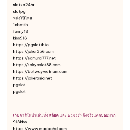
slotxo24hr
slotpg
หนังโป๊ไทย
1xbetth
funny18
kiss918
https://pgslotth.io
https://joker356.com
https://samurai777.net
https://tokyoslot88.com
https://betwayvietnam.com
https://jokerasia.net
pgslot
pgslot
เว็บคาสิโนน่าเล่น ทั้ง
สล็อต
และ
บาคาร่า
ตึงจริงแตกบ่อยมาก
918kiss
https://www.madoohd.com