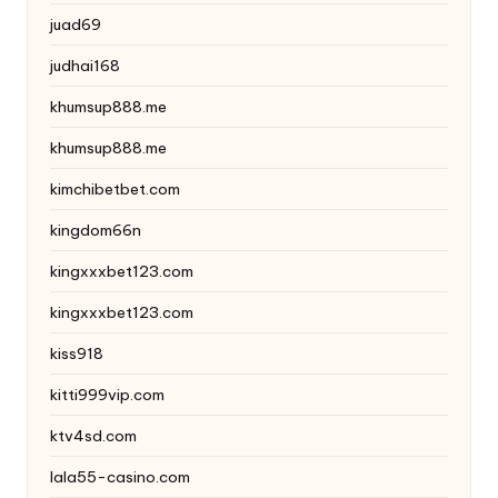
juad69
judhai168
khumsup888.me
khumsup888.me
kimchibetbet.com
kingdom66n
kingxxxbet123.com
kingxxxbet123.com
kiss918
kitti999vip.com
ktv4sd.com
lala55-casino.com