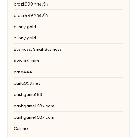
brazil999 ทางเข้า
brazil999 ทางเข้า
bunny.gold
bunny.gold
Business, Small Business
bwvip4.com
cafe444
carlo999.net
cashgame168
cashgame168x.com
cashgame168x.com
Casino