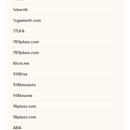
1xbetth
1xgameth.com
77UFA
789pluss.com
789pluss.com
8lots.me
918Kiss
918kissauto
918kissme
9kpluss.com
9kpluss.com
ABA