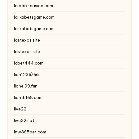
lala55-casino.com
lalikabetsgame.com
lalikabetsgame.com
lastexas.site
lastexas.site
lcbet444.com
lion123สล็อต
lionel99.fun
lionth168.com
live22
live22slot
lnw365bet.com