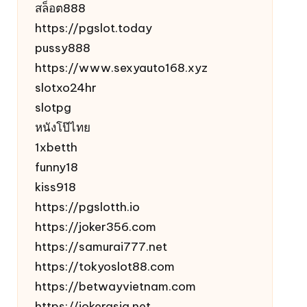
สล็อต888
https://pgslot.today
pussy888
https://www.sexyauto168.xyz
slotxo24hr
slotpg
หนังโป๊ไทย
1xbetth
funny18
kiss918
https://pgslotth.io
https://joker356.com
https://samurai777.net
https://tokyoslot88.com
https://betwayvietnam.com
https://jokerasia.net