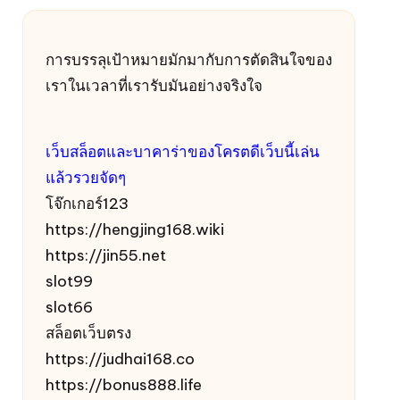
การบรรลุเป้าหมายมักมากับการตัดสินใจของ
เราในเวลาที่เรารับมันอย่างจริงใจ
เว็บสล็อตและบาคาร่าของโครตดีเว็บนี้เล่น
แล้วรวยจัดๆ
โจ๊กเกอร์123
https://hengjing168.wiki
https://jin55.net
slot99
slot66
สล็อตเว็บตรง
https://judhai168.co
https://bonus888.life