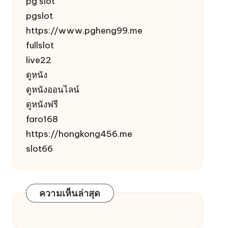
pg slot
pgslot
https://www.pgheng99.me
fullslot
live22
ดูหนัง
ดูหนังออนไลน์
ดูหนังฟรี
faro168
https://hongkong456.me
slot66
ความเห็นล่าสุด