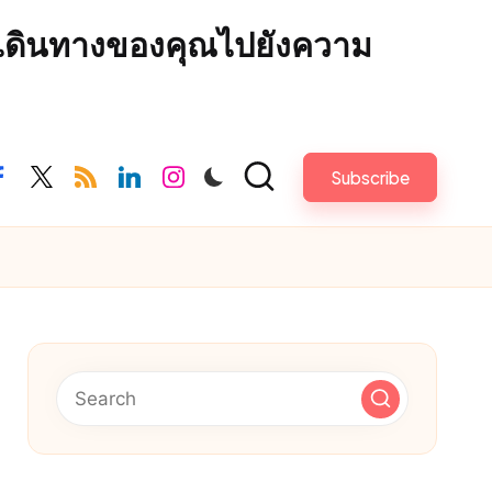
รเดินทางของคุณไปยังความ
Subscribe
acebook.com
twitter.com
rss.com
linkedin.com
instagram.com