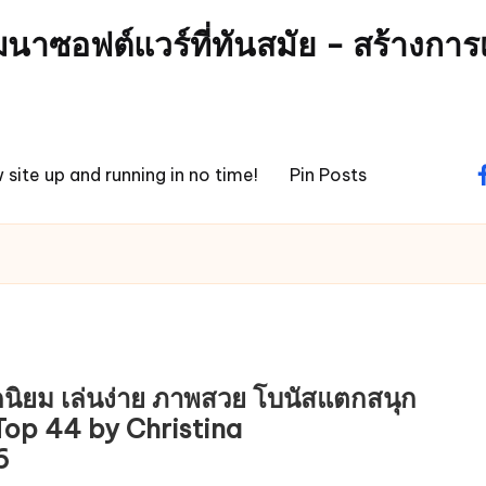
นาซอฟต์แวร์ที่ทันสมัย - สร้างกา
 site up and running in no time!
Pin Posts
f
นิยม เล่นง่าย ภาพสวย โบนัสแตกสนุก
ี Top 44 by Christina
6