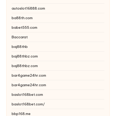
autoslot16888.com
ba88th.com
babet555.com
Baccarat
baj88thb
baj88thbz.com
baj88thbz.com
bar4game24hr.com
bar4game24hr.com
baslot168bet.com
baslot168bet.com/
bbp168.me