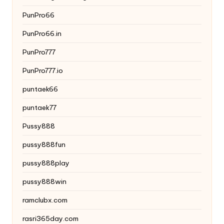
PunPro66
PunPro66.in
PunPro777
PunPro777.io
puntaek66
puntaek77
Pussy888
pussy888fun
pussy888play
pussy888win
ramclubx.com
rasri365day.com