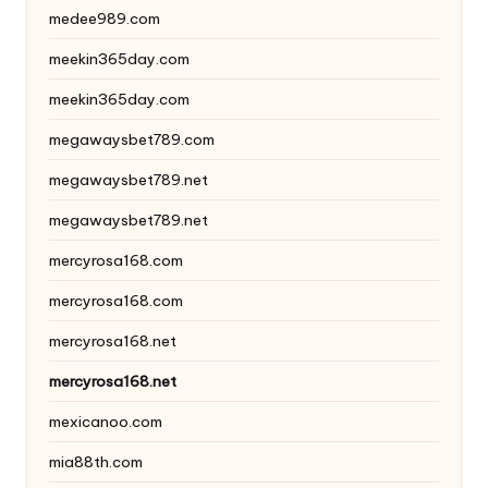
medee989.com
meekin365day.com
meekin365day.com
megawaysbet789.com
megawaysbet789.net
megawaysbet789.net
mercyrosa168.com
mercyrosa168.com
mercyrosa168.net
mercyrosa168.net
mexicanoo.com
mia88th.com