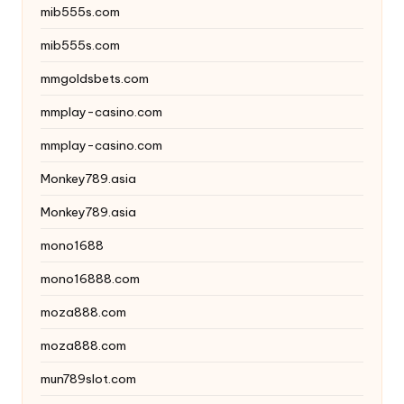
mib555s.com
mib555s.com
mmgoldsbets.com
mmplay-casino.com
mmplay-casino.com
Monkey789.asia
Monkey789.asia
mono1688
mono16888.com
moza888.com
moza888.com
mun789slot.com