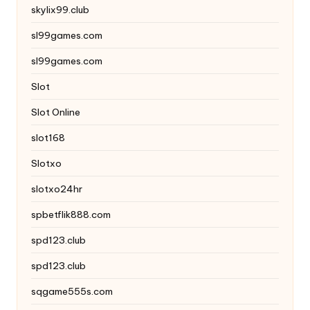
skylix99.club
sl99games.com
sl99games.com
Slot
Slot Online
slot168
Slotxo
slotxo24hr
spbetflik888.com
spd123.club
spd123.club
sqgame555s.com