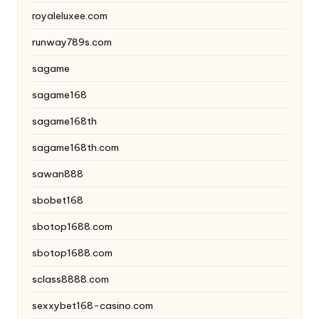
royaleluxee.com
runway789s.com
sagame
sagame168
sagame168th
sagame168th.com
sawan888
sbobet168
sbotop1688.com
sbotop1688.com
sclass8888.com
sexxybet168-casino.com