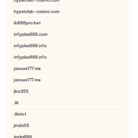
hyperclub-casino.com
hyperclub-casino.com
ib888pro.bet
infyplus888.com
infyplus888.info
infyplus888.info
jaosua777.me
jaosua777.me
jbo355
Jili
Jilislot
jinda55
jinda888