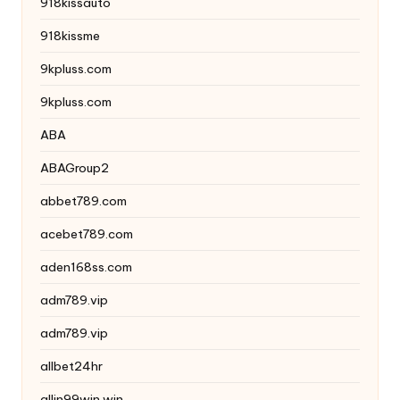
918kissauto
918kissme
9kpluss.com
9kpluss.com
ABA
ABAGroup2
abbet789.com
acebet789.com
aden168ss.com
adm789.vip
adm789.vip
allbet24hr
allin99win.win