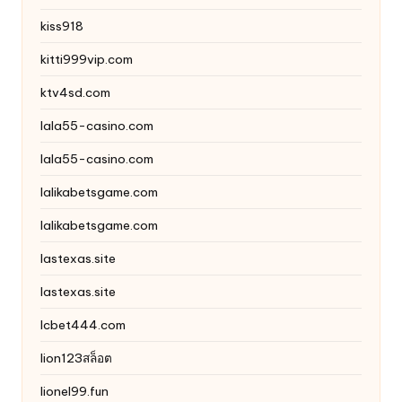
kiss918
kitti999vip.com
ktv4sd.com
lala55-casino.com
lala55-casino.com
lalikabetsgame.com
lalikabetsgame.com
lastexas.site
lastexas.site
lcbet444.com
lion123สล็อต
lionel99.fun