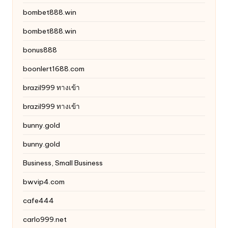
bombet888.win
bombet888.win
bonus888
boonlert1688.com
brazil999 ทางเข้า
brazil999 ทางเข้า
bunny.gold
bunny.gold
Business, Small Business
bwvip4.com
cafe444
carlo999.net