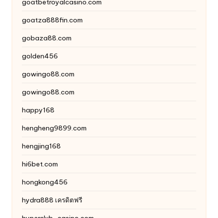
goatbetroyalcasino.com
goatza888fin.com
gobaza88.com
golden456
gowingo88.com
gowingo88.com
happy168
hengheng9899.com
hengjing168
hi6bet.com
hongkong456
hydra888 เครดิตฟรี