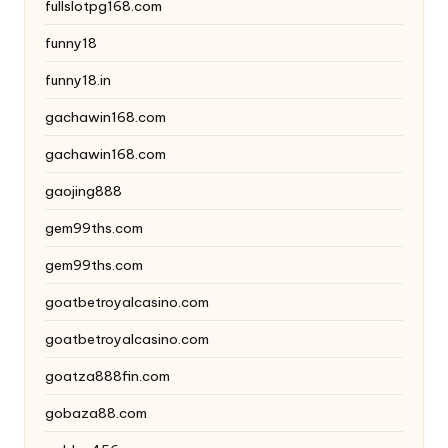
fullslotpg168.com
funny18
funny18.in
gachawin168.com
gachawin168.com
gaojing888
gem99ths.com
gem99ths.com
goatbetroyalcasino.com
goatbetroyalcasino.com
goatza888fin.com
gobaza88.com