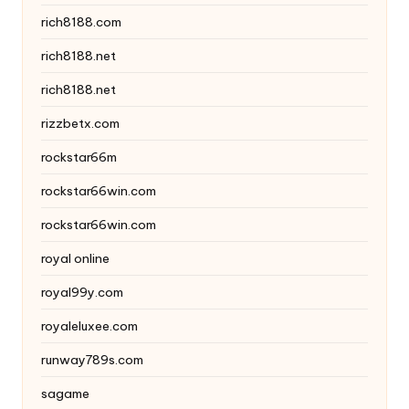
rich8188.com
rich8188.net
rich8188.net
rizzbetx.com
rockstar66m
rockstar66win.com
rockstar66win.com
royal online
royal99y.com
royaleluxee.com
runway789s.com
sagame