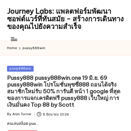
Journey Labs: แพลตฟอร์มพัฒนา
ซอฟต์แวร์ที่ทันสมัย - สร้างการเดินทาง
ของคุณไปยังความสำเร็จ
Home
pussy888win
Posted
pussy888win
in
Pussy888 pussy888win.one 19 มิ.ย. 69
pussy888win โปรโมชั่นพุซซี่888 ถอนได้จริง
สมาชิกใหม่รับ 50% การันตี หน้า 1 google ที่สุด
ของการแจกเครดิตฟรี pussy888 เว็บใหญ่ การ
เงินมั่นคง Top 88 by Scott
By
Alan Turner
8 มิถุนายน 2026
Posted
by
คนเล่นสล็อต pus…