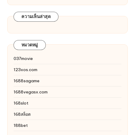
ความเห็นล่าสุด
หมวดหมู่
037movie
123xos.com
1688sagame
1688vegasx.com
168slot
168สล็อต
188bet