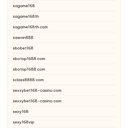
sagame168
sagame168th
sagame168th.com
sawan888
sbobet168
sbotop1688.com
sbotop1688.com
sclass8888.com
sexxybet168-casino.com
sexxybet168-casino.com
sexy168
sexy168vip