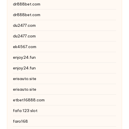
dr888bet.com
dr888bet.com
du2477.com
du2477.com
ek4567.com
enjoy24.fun
enjoy24.fun
erisauto.site
erisauto.site
etbet16888.com
fafa 123 slot
faro168