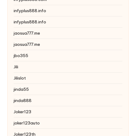
infyplus888.info
infyplus888.info
jaosua777.me
jaosua777.me
jbo355
Jili
Jilislot
jinda55
jinda888
Joker123
joker123auto
Joker123th