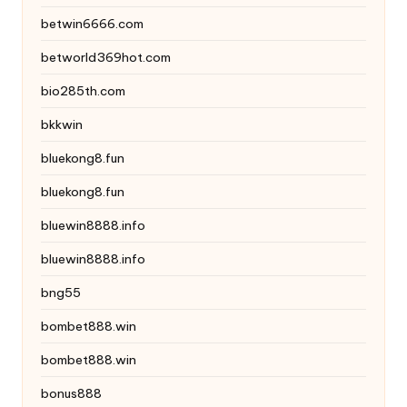
betwin6666.com
betworld369hot.com
bio285th.com
bkkwin
bluekong8.fun
bluekong8.fun
bluewin8888.info
bluewin8888.info
bng55
bombet888.win
bombet888.win
bonus888