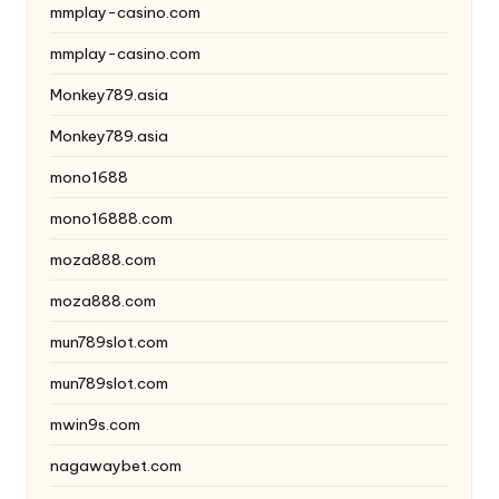
mmplay-casino.com
mmplay-casino.com
Monkey789.asia
Monkey789.asia
mono1688
mono16888.com
moza888.com
moza888.com
mun789slot.com
mun789slot.com
mwin9s.com
nagawaybet.com