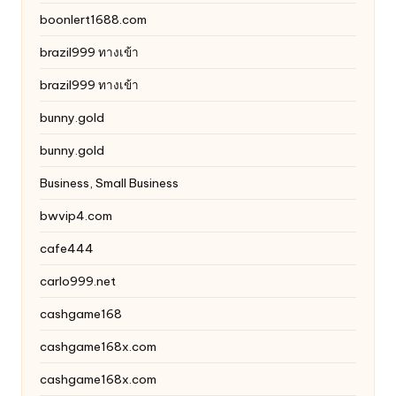
boonlert1688.com
brazil999 ทางเข้า
brazil999 ทางเข้า
bunny.gold
bunny.gold
Business, Small Business
bwvip4.com
cafe444
carlo999.net
cashgame168
cashgame168x.com
cashgame168x.com