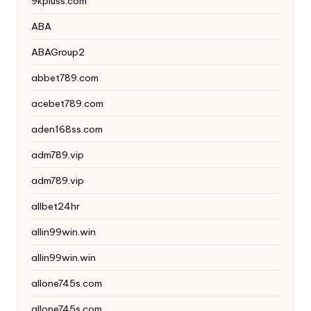
9kpluss.com
ABA
ABAGroup2
abbet789.com
acebet789.com
aden168ss.com
adm789.vip
adm789.vip
allbet24hr
allin99win.win
allin99win.win
allone745s.com
allone745s.com