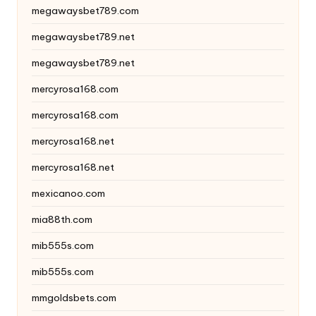
megawaysbet789.com
megawaysbet789.net
megawaysbet789.net
mercyrosa168.com
mercyrosa168.com
mercyrosa168.net
mercyrosa168.net
mexicanoo.com
mia88th.com
mib555s.com
mib555s.com
mmgoldsbets.com