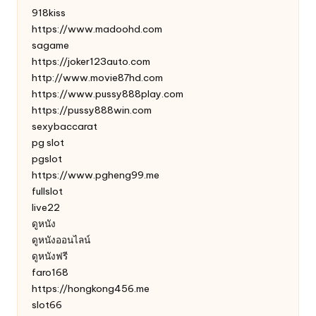
918kiss
https://www.madoohd.com
sagame
https://joker123auto.com
http://www.movie87hd.com
https://www.pussy888play.com
https://pussy888win.com
sexybaccarat
pg slot
pgslot
https://www.pgheng99.me
fullslot
live22
ดูหนัง
ดูหนังออนไลน์
ดูหนังฟรี
faro168
https://hongkong456.me
slot66