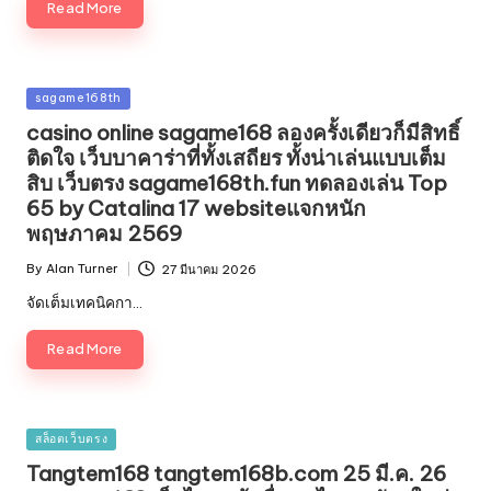
Read More
Posted
sagame168th
in
casino online sagame168 ลองครั้งเดียวก็มีสิทธิ์
ติดใจ เว็บบาคาร่าที่ทั้งเสถียร ทั้งน่าเล่นแบบเต็ม
สิบ เว็บตรง sagame168th.fun ทดลองเล่น Top
65 by Catalina 17 websiteแจกหนัก
พฤษภาคม 2569
By
Alan Turner
27 มีนาคม 2026
Posted
by
จัดเต็มเทคนิคกา…
Read More
Posted
สล็อตเว็บตรง
in
Tangtem168 tangtem168b.com 25 มี.ค. 26