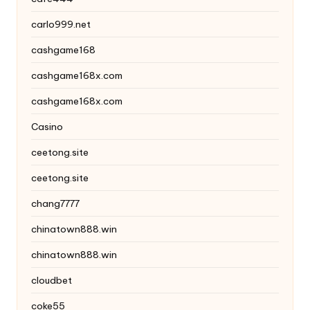
carlo999.net
cashgame168
cashgame168x.com
cashgame168x.com
Casino
ceetong.site
ceetong.site
chang7777
chinatown888.win
chinatown888.win
cloudbet
coke55