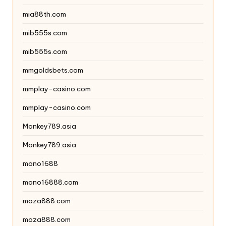
mia88th.com
mib555s.com
mib555s.com
mmgoldsbets.com
mmplay-casino.com
mmplay-casino.com
Monkey789.asia
Monkey789.asia
mono1688
mono16888.com
moza888.com
moza888.com