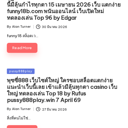
นี้มีลุ้นกำไรทุกตา 15 เมษายน 2026 เว็บ แตกง่าย
funny18b.com พนันออนไลน์ เว็บเปิดใหม่
ทดลองเล่น Top 96 by Edgar
By
Alan Turner
30 มีนาคม 2026
Posted
by
funny18 สล็อตเว…
Read More
Posted
pussy888play
in
พุซซี่888 เว็บไซต์ใหญ่ ใครชอบสล็อตแตกง่าย
แนะนำเว็บนี้เลย เข้าแล้วมีลุ้นทุกตา casino เว็บ
ใหญ่ ทดลองเล่น Top 18 by Rufus
pussy888play.win 7 April 69
By
Alan Turner
27 มีนาคม 2026
Posted
by
สิ่งที่คนไม่ใช่…