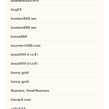
bluewin8888.info
bng55
bombet888.win
bombet888.win
bonus888
boonlert1688.com
brazil999 ทางเข้า
brazil999 ทางเข้า
bunny.gold
bunny.gold
Business, Small Business
bwvip4.com
cafe444