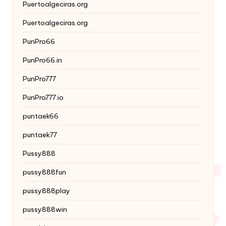
Puertoalgeciras.org
Puertoalgeciras.org
PunPro66
PunPro66.in
PunPro777
PunPro777.io
puntaek66
puntaek77
Pussy888
pussy888fun
pussy888play
pussy888win