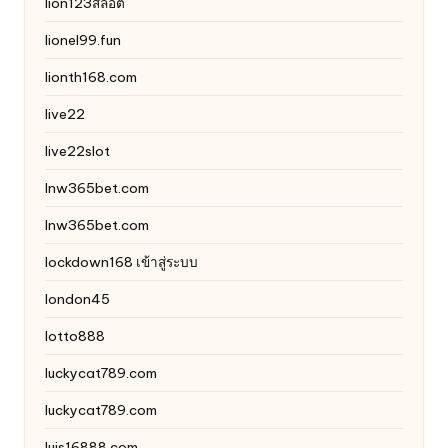
lion123สล็อต
lionel99.fun
lionth168.com
live22
live22slot
lnw365bet.com
lnw365bet.com
lockdown168 เข้าสู่ระบบ
london45
lotto888
luckycat789.com
luckycat789.com
luis16888.com