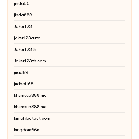
jinda55
jinda888
Joker123
joker123auto
Joker123th
Joker123th.com
juad69
judhai168
khumsup888.me
khumsup888.me
kimchibetbet.com
kingdom66n