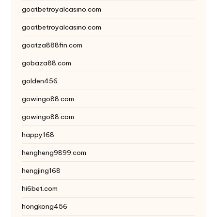
goatbetroyalcasino.com
goatbetroyalcasino.com
goatza888fin.com
gobaza88.com
golden456
gowingo88.com
gowingo88.com
happy168
hengheng9899.com
hengjing168
hi6bet.com
hongkong456