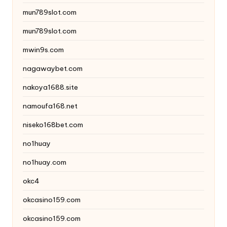
mun789slot.com
mun789slot.com
mwin9s.com
nagawaybet.com
nakoya1688.site
namoufa168.net
niseko168bet.com
no1huay
no1huay.com
okc4
okcasino159.com
okcasino159.com