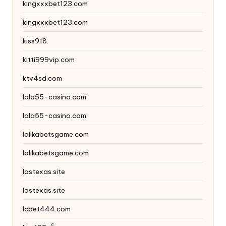
kingxxxbet123.com
kingxxxbet123.com
kiss918
kitti999vip.com
ktv4sd.com
lala55-casino.com
lala55-casino.com
lalikabetsgame.com
lalikabetsgame.com
lastexas.site
lastexas.site
lcbet444.com