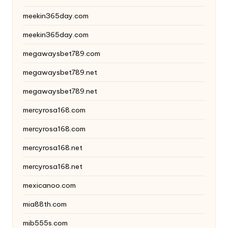
meekin365day.com
meekin365day.com
megawaysbet789.com
megawaysbet789.net
megawaysbet789.net
mercyrosa168.com
mercyrosa168.com
mercyrosa168.net
mercyrosa168.net
mexicanoo.com
mia88th.com
mib555s.com