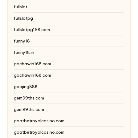
fullslot
fullslotpg
fullslotpg168.com
funny18
funny18.in
gachawin168.com
gachawin168.com
gaojing888
gem99ths.com
gem99ths.com
goatbetroyalcasino.com
goatbetroyalcasino.com