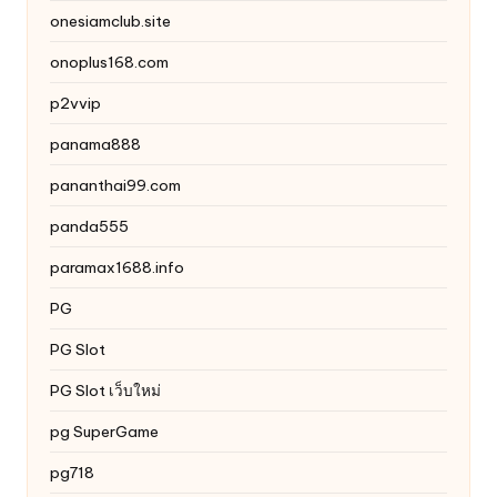
onesiamclub.site
onoplus168.com
p2vvip
panama888
pananthai99.com
panda555
paramax1688.info
PG
PG Slot
PG Slot เว็บใหม่
pg SuperGame
pg718