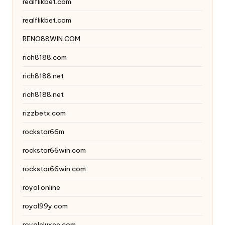
realflikbet.com
realflikbet.com
RENO88WIN.COM
rich8188.com
rich8188.net
rich8188.net
rizzbetx.com
rockstar66m
rockstar66win.com
rockstar66win.com
royal online
royal99y.com
royaleluxee.com