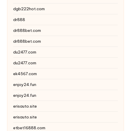
dgb222hot.com
dr888
dr888bet.com
dr888bet.com
du2477.com
du2477.com
ek4567.com
enjoy24.fun
enjoy24.fun
erisauto.site
erisauto.site
etbet16888.com