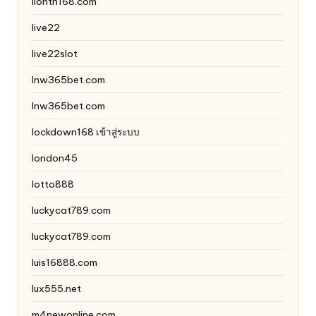
lionth168.com
live22
live22slot
lnw365bet.com
lnw365bet.com
lockdown168 เข้าสู่ระบบ
london45
lotto888
luckycat789.com
luckycat789.com
luis16888.com
lux555.net
m4newonline.com