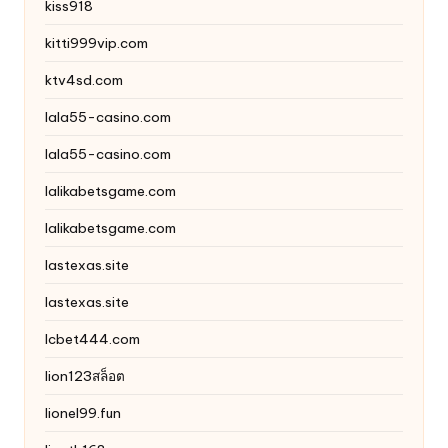
kiss918
kitti999vip.com
ktv4sd.com
lala55-casino.com
lala55-casino.com
lalikabetsgame.com
lalikabetsgame.com
lastexas.site
lastexas.site
lcbet444.com
lion123สล็อต
lionel99.fun