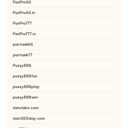
PunPro66
PunPro66.in
PunPro777
PunPro777.io
puntaek66
puntaek77
Pussy888
pussy888fun
pussy888play
pussy888win
ramclubx.com
rasri365day.com