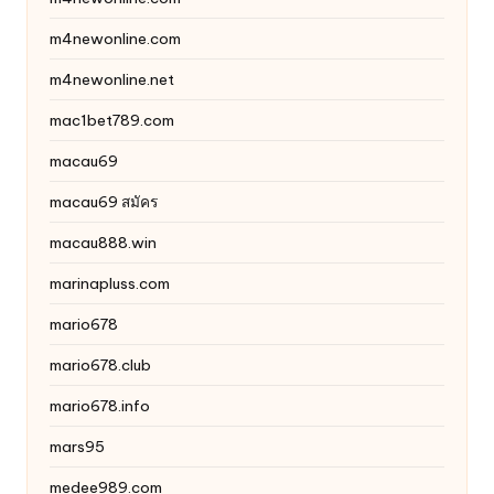
m4newonline.com
m4newonline.net
mac1bet789.com
macau69
macau69 สมัคร
macau888.win
marinapluss.com
mario678
mario678.club
mario678.info
mars95
medee989.com