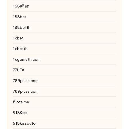
168สล็อต
188bet
188betth
1xbet
1xbetth
1xgameth.com
77UFA
789pluss.com
789pluss.com
8lots.me
918Kiss
918kissauto