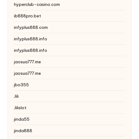
hyperclub-casino.com
ib888pro.bet
infyplus888.com
infyplus888.info
infyplus888.info
jaosua777.me
jaosua777.me
jbo355
Jili
Jilislot
jinda55
jinda888