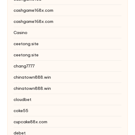
cashgame168x.com
cashgame168x.com
Casino
ceetong.site
ceetong.site
chang7777
chinatown888.win
chinatown888.win
cloudbet
coke55
cupcake88x.com
debet