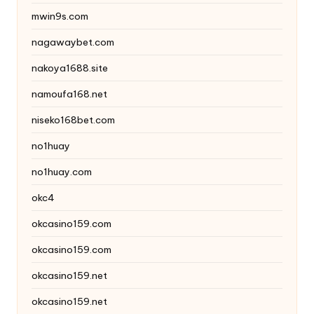
mwin9s.com
nagawaybet.com
nakoya1688.site
namoufa168.net
niseko168bet.com
no1huay
no1huay.com
okc4
okcasino159.com
okcasino159.com
okcasino159.net
okcasino159.net