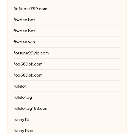
finfinbet789.com
fiwdee.bet
fiwdee.bet
fiwdee.win
fortune99vip.com
fox689ok.com
fox689ok.com
fullslot
fullslotpg
fullslotpg168.com
funny18
funny18.in