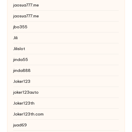
jaosua777.me
jaosua777.me
jbo355
Jili
Jilislot
jinda55
jinda888
Joker123
joker123auto
Joker123th
Joker123th.com
juad69