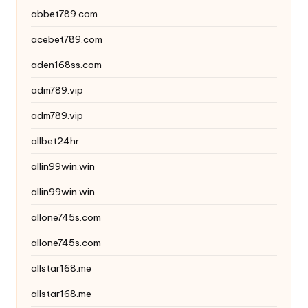
abbet789.com
acebet789.com
aden168ss.com
adm789.vip
adm789.vip
allbet24hr
allin99win.win
allin99win.win
allone745s.com
allone745s.com
allstar168.me
allstar168.me