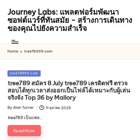
Journey Labs: แพลตฟอร์มพัฒนา
ซอฟต์แวร์ที่ทันสมัย - สร้างการเดินทาง
ของคุณไปยังความสำเร็จ
Home
tree78999.com
Posted
tree78999.com
in
tree789 สมัคร 8 July tree789 เครดิตฟรี ตรวจ
สอบได้ทุกเวลาส่งออกเป็นไฟล์ได้เหมาะกับผู้เล่น
จริงจัง Top 36 by Mallory
By
Alan Turner
11 ตุลาคม 2025
Posted
by
tree789 เป็นแพล…
Read More