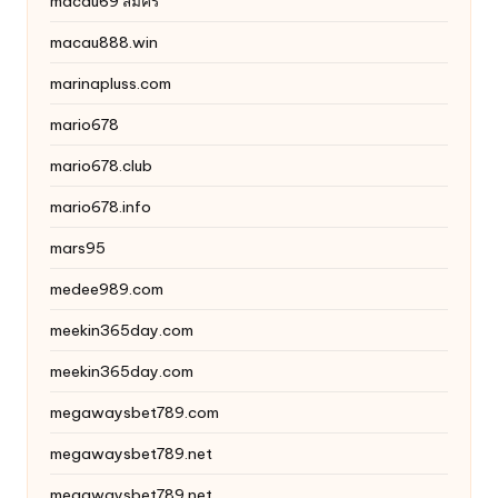
macau69 สมัคร
macau888.win
marinapluss.com
mario678
mario678.club
mario678.info
mars95
medee989.com
meekin365day.com
meekin365day.com
megawaysbet789.com
megawaysbet789.net
megawaysbet789.net