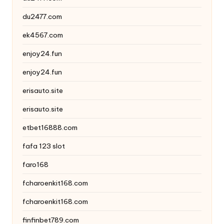
du2477.com
ek4567.com
enjoy24.fun
enjoy24.fun
erisauto.site
erisauto.site
etbet16888.com
fafa 123 slot
faro168
fcharoenkit168.com
fcharoenkit168.com
finfinbet789.com