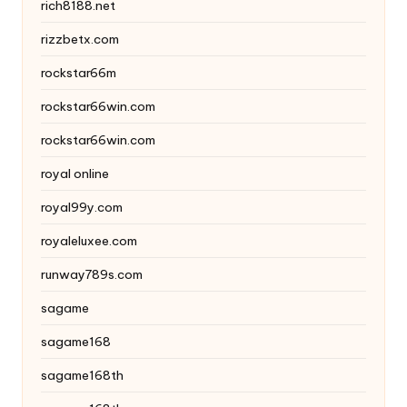
rich8188.net
rizzbetx.com
rockstar66m
rockstar66win.com
rockstar66win.com
royal online
royal99y.com
royaleluxee.com
runway789s.com
sagame
sagame168
sagame168th