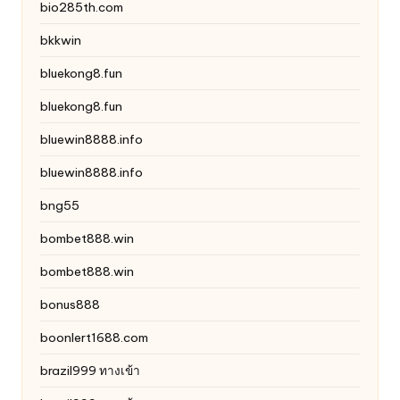
bio285th.com
bkkwin
bluekong8.fun
bluekong8.fun
bluewin8888.info
bluewin8888.info
bng55
bombet888.win
bombet888.win
bonus888
boonlert1688.com
brazil999 ทางเข้า