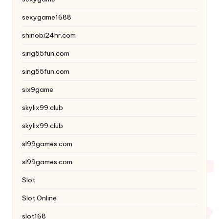
sexygame1688
shinobi24hr.com
sing55fun.com
sing55fun.com
six9game
skylix99.club
skylix99.club
sl99games.com
sl99games.com
Slot
Slot Online
slot168