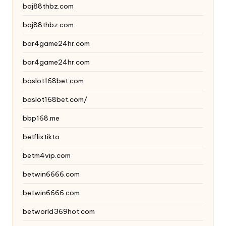
baj88thbz.com
baj88thbz.com
bar4game24hr.com
bar4game24hr.com
baslot168bet.com
baslot168bet.com/
bbp168.me
betflixtikto
betm4vip.com
betwin6666.com
betwin6666.com
betworld369hot.com