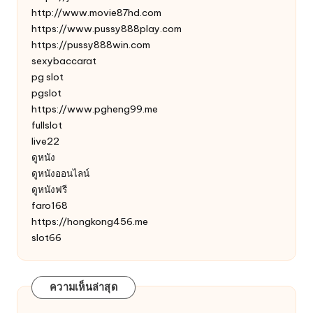
http://www.movie87hd.com
https://www.pussy888play.com
https://pussy888win.com
sexybaccarat
pg slot
pgslot
https://www.pgheng99.me
fullslot
live22
ดูหนัง
ดูหนังออนไลน์
ดูหนังฟรี
faro168
https://hongkong456.me
slot66
ความเห็นล่าสุด