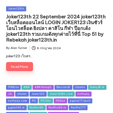
Posted
Joker123th
in
Joker123th 22 September 2024 joker123th
เว็บสล็อตออนไลน์ LOGIN JOKER123 เงินชัวร์
โอนไวสล็อต ยิงปลา คาสิโน กีฬา ป๊อกเด้ง
joker123th รวมเกมดังทุกค่ายไว้ที่นี่ Top 51 by
Rebekah joker123th.in
By
Alan Turner
8 กรกฎาคม 2024
Posted
by
joker123 เว็บตร…
Read More
Posted
918Kiss
ABA
ABAGroup2
Baccarat
Casino
funny18.in
in
Jili
Jilislot
Joker123
Joker123th.com
no1huay
no1huay.com
PG
PG Slot
PGSlot
pgslot77.tech
pgslot99.in
PunPro66
PunPro66.in
PunPro777