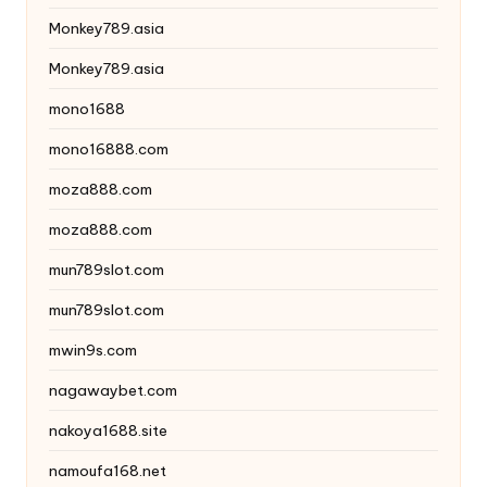
Monkey789.asia
Monkey789.asia
mono1688
mono16888.com
moza888.com
moza888.com
mun789slot.com
mun789slot.com
mwin9s.com
nagawaybet.com
nakoya1688.site
namoufa168.net