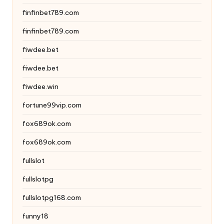
finfinbet789.com
finfinbet789.com
fiwdee.bet
fiwdee.bet
fiwdee.win
fortune99vip.com
fox689ok.com
fox689ok.com
fullslot
fullslotpg
fullslotpg168.com
funny18