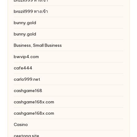
brazil999 ทางเข้า
brazil999 ทางเข้า
bunny.gold
bunny.gold
Business, Small Business
bwvip4.com
cafe444
carlo999.net
cashgame168
cashgame168x.com
cashgame168x.com
Casino
ceetong.site