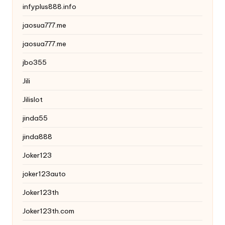
infyplus888.info
jaosua777.me
jaosua777.me
jbo355
Jili
Jilislot
jinda55
jinda888
Joker123
joker123auto
Joker123th
Joker123th.com