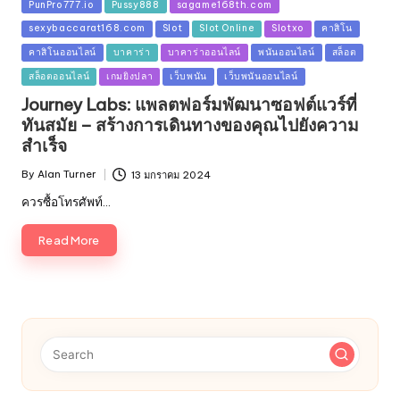
PunPro777.io
Pussy888
sagame168th.com
sexybaccarat168.com
Slot
Slot Online
Slotxo
คาสิโน
คาสิโนออนไลน์
บาคาร่า
บาคาร่าออนไลน์
พนันออนไลน์
สล็อต
สล็อตออนไลน์
เกมยิงปลา
เว็บพนัน
เว็บพนันออนไลน์
Journey Labs: แพลตฟอร์มพัฒนาซอฟต์แวร์ที่
ทันสมัย – สร้างการเดินทางของคุณไปยังความ
สำเร็จ
By
Alan Turner
13 มกราคม 2024
Posted
by
ควรซื้อโทรศัพท์…
Read More