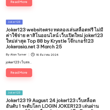
Read More
Posted
Joker123
in
Joker123 websiteตรง ทดลองเล่นสล็อตฟรี ไม่มี
ค่าใช้จ่าย คาสิโนออนไลน์ เว็บเปิดใหม่ joker123
ใหม่ล่าสุด Top 88 by Krystle โจ๊กเกอร์123
Jokerasia.net 3 March 25
By
Alan Turner
18 ธันวาคม 2024
Posted
by
joker123 เว็บสล…
Read More
Posted
Joker123
in
Joker123 19 August 24 joker123 เว็บสล็อต
อันดับ 1 ระดับโลก LOGIN JOKER123 เล่นผ่าน