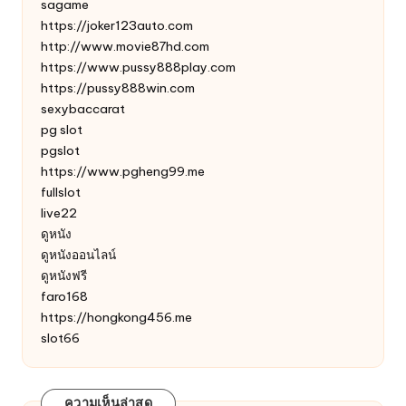
sagame
https://joker123auto.com
http://www.movie87hd.com
https://www.pussy888play.com
https://pussy888win.com
sexybaccarat
pg slot
pgslot
https://www.pgheng99.me
fullslot
live22
ดูหนัง
ดูหนังออนไลน์
ดูหนังฟรี
faro168
https://hongkong456.me
slot66
ความเห็นล่าสุด