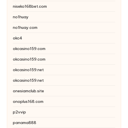
niseko168bet.com
no1huay
no1huay.com
okc4
okcasino159.com
okcasino159.com
okcasino159.net
okcasino159.net
onesiamclub.site
onoplus168.com
p2vvip
panama888