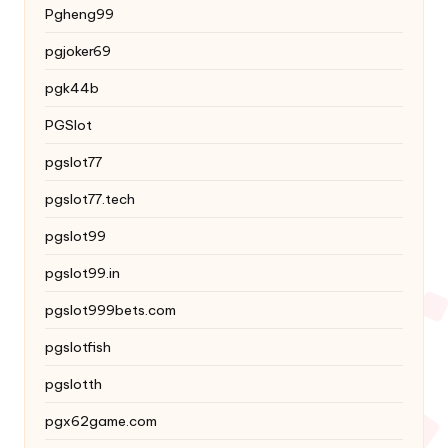
Pgheng99
pgjoker69
pgk44b
PGSlot
pgslot77
pgslot77.tech
pgslot99
pgslot99.in
pgslot999bets.com
pgslotfish
pgslotth
pgx62game.com