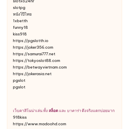
slotxo24hr
slotpg
หนังโป๊ไทย
1xbetth
funny18
kiss918
https://pgslotth.io
https://joker356.com
https://samurai777.net
https://tokyoslot88.com
https://betwayvietnam.com
https://jokerasia.net
pgslot
pgslot
เว็บคาสิโนน่าเล่น ทั้ง
สล็อต
และ
บาคาร่า
ตึงจริงแตกบ่อยมาก
918kiss
https://www.madoohd.com