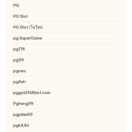
PG
PG Slot
PG Slot เว็บใหม่
pg SuperGame
pg718
pg99
pgceo
pgfish
pggold168bet.com
Pgheng99
pgjoker69
pgk44b