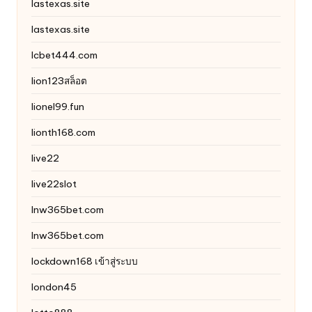
lastexas.site
lastexas.site
lcbet444.com
lion123สล็อต
lionel99.fun
lionth168.com
live22
live22slot
lnw365bet.com
lnw365bet.com
lockdown168 เข้าสู่ระบบ
london45