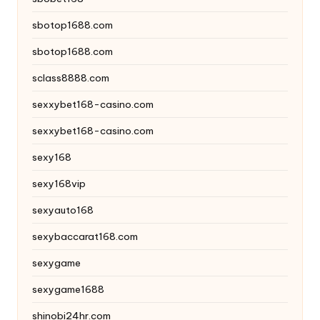
sbotop1688.com
sbotop1688.com
sclass8888.com
sexxybet168-casino.com
sexxybet168-casino.com
sexy168
sexy168vip
sexyauto168
sexybaccarat168.com
sexygame
sexygame1688
shinobi24hr.com