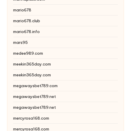
mario678
mario678.club
mario678.info
mars95
medee989.com
meekin365day.com
meekin365day.com
megawaysbet789.com
megawaysbet789.net
megawaysbet789.net
mercyrosa168.com
mercyrosa168.com