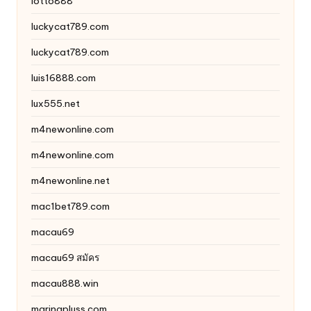
lotto888
luckycat789.com
luckycat789.com
luis16888.com
lux555.net
m4newonline.com
m4newonline.com
m4newonline.net
mac1bet789.com
macau69
macau69 สมัคร
macau888.win
marinapluss.com