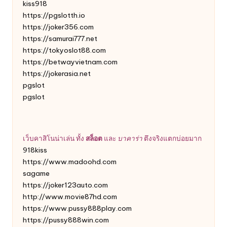
kiss918
https://pgslotth.io
https://joker356.com
https://samurai777.net
https://tokyoslot88.com
https://betwayvietnam.com
https://jokerasia.net
pgslot
pgslot
เว็บคาสิโนน่าเล่น ทั้ง
สล็อต
และ
บาคาร่า
ตึงจริงแตกบ่อยมาก
918kiss
https://www.madoohd.com
sagame
https://joker123auto.com
http://www.movie87hd.com
https://www.pussy888play.com
https://pussy888win.com