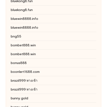
bluekong8.fun
bluekong8.fun
bluewin8888.info
bluewin8888.info
bng55
bombet888.win
bombet888.win
bonus888
boonlert1688.com
brazil999 ทางเข้า
brazil999 ทางเข้า
bunny.gold
bunny.gold