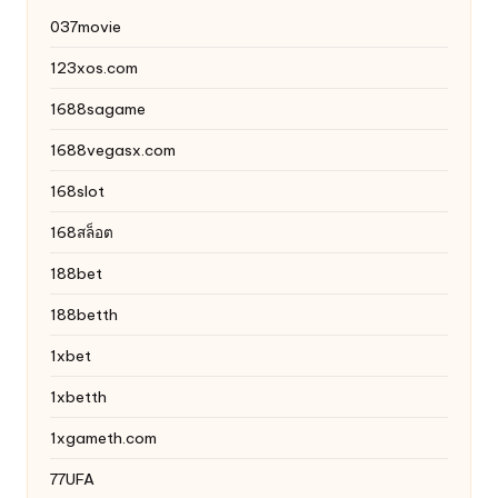
037movie
123xos.com
1688sagame
1688vegasx.com
168slot
168สล็อต
188bet
188betth
1xbet
1xbetth
1xgameth.com
77UFA