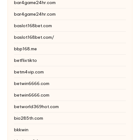
bar4game24hr.com
bar4game24hr.com
baslot168bet.com
baslot168bet.com/
bbp168.me
betflixtikto
betm4vip.com
betwin6666.com
betwin6666.com
betworld369hot.com
bio285th.com
bkkwin