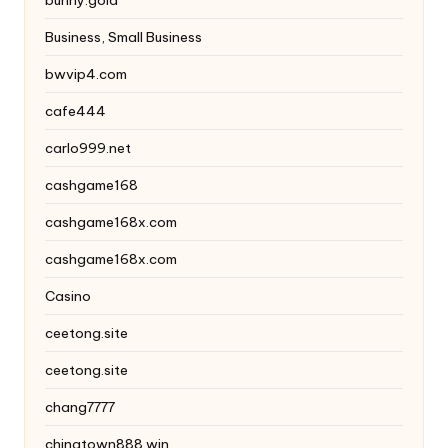
Business, Small Business
bwvip4.com
cafe444
carlo999.net
cashgame168
cashgame168x.com
cashgame168x.com
Casino
ceetong.site
ceetong.site
chang7777
chinatown888.win