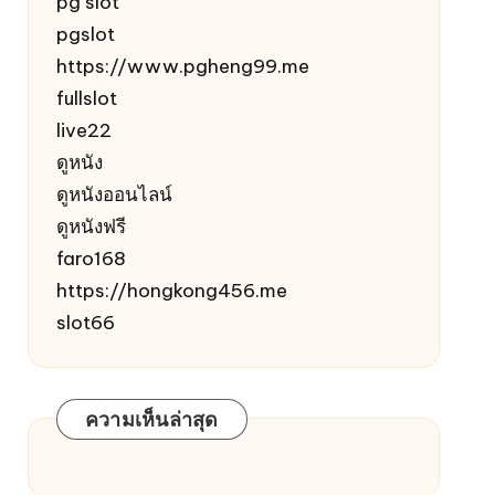
pg slot
pgslot
https://www.pgheng99.me
fullslot
live22
ดูหนัง
ดูหนังออนไลน์
ดูหนังฟรี
faro168
https://hongkong456.me
slot66
ความเห็นล่าสุด