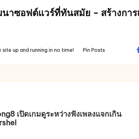
นาซอฟต์แวร์ที่ทันสมัย - สร้างกา
 site up and running in no time!
Pin Posts
f
g8 เปิดเกมดูระหว่างฟังเพลงแจกเกิน
rshel