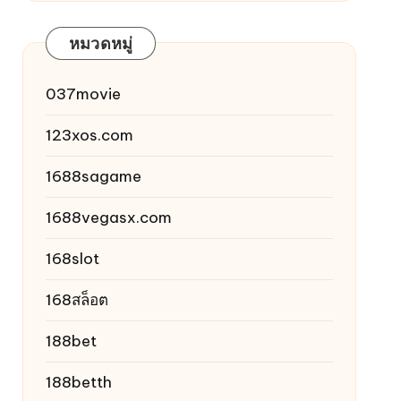
หมวดหมู่
037movie
123xos.com
1688sagame
1688vegasx.com
168slot
168สล็อต
188bet
188betth