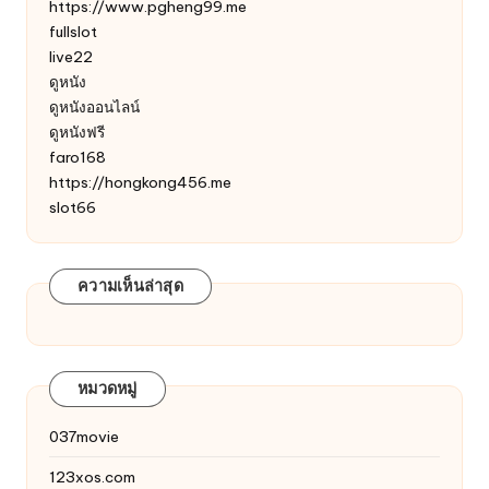
https://www.pgheng99.me
fullslot
live22
ดูหนัง
ดูหนังออนไลน์
ดูหนังฟรี
faro168
https://hongkong456.me
slot66
ความเห็นล่าสุด
หมวดหมู่
037movie
123xos.com