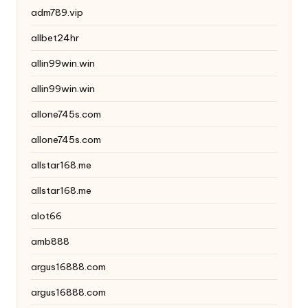
adm789.vip
allbet24hr
allin99win.win
allin99win.win
allone745s.com
allone745s.com
allstar168.me
allstar168.me
alot66
amb888
argus16888.com
argus16888.com