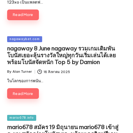
123xo เป็นแพลตฟ…
Read More
Posted
nagawaybet.com
in
nagaway 8 June nagaway รวมเกมเดิมพัน
โบนัสเยอะลุ้นรางวัลใหญ่ทุกวันเริ่มเล่นได้เลย
พร้อมโบนัสจัดหนัก Top 5 by Damion
By
Alan Turner
18 สิงหาคม 2025
Posted
by
ในโลกของการพนัน…
Read More
Posted
mario678.info
in
mario678 สมัคร 19 มิถุนายน mario678 เข้าสู่