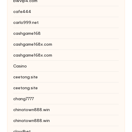
bwvip4.com
cafe444
carlo999.net
cashgame168
cashgame168x.com
cashgame168x.com
Casino
ceetong.site
ceetong.site
chang7777
chinatown888.win
chinatown888.win
cloudbet