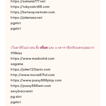
https://samurai777.net
https://tokyoslot88.com
https://betwayvietnam.com
https://jokerasia.net
pgslot
pgslot
เว็บคาสิโนน่าเล่น ทั้ง
สล็อต
และ
บาคาร่า
ตึงจริงแตกบ่อยมาก
918kiss
https://www.madoohd.com
sagame
https://joker123auto.com
http://www.movie87hd.com
https://www.pussy888play.com
https://pussy888win.com
sexybaccarat
pg slot
pgslot