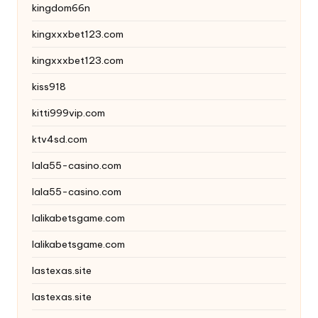
kingdom66n
kingxxxbet123.com
kingxxxbet123.com
kiss918
kitti999vip.com
ktv4sd.com
lala55-casino.com
lala55-casino.com
lalikabetsgame.com
lalikabetsgame.com
lastexas.site
lastexas.site