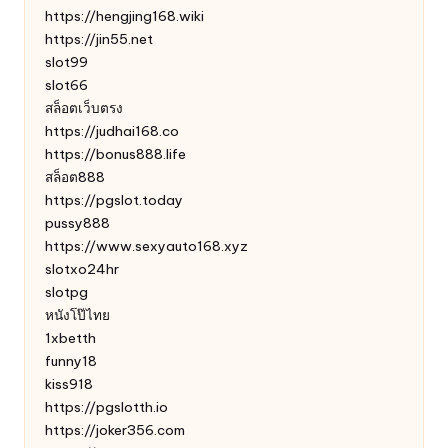
https://hengjing168.wiki
https://jin55.net
slot99
slot66
สล็อตเว็บตรง
https://judhai168.co
https://bonus888.life
สล็อต888
https://pgslot.today
pussy888
https://www.sexyauto168.xyz
slotxo24hr
slotpg
หนังโป๊ไทย
1xbetth
funny18
kiss918
https://pgslotth.io
https://joker356.com