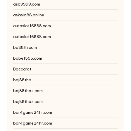
asb9999.com
askwin88.online
autoslot16888.com
autoslot16888.com
ba88th.com
babet555.com
Baccarat
baj88thb
baj88thbz.com
baj88thbz.com
bar4game24hr.com
bar4game24hr.com