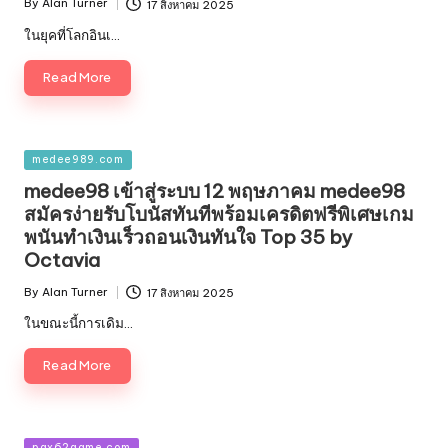
By
Alan Turner
17 สิงหาคม 2025
Posted
by
ในยุคที่โลกอินเ…
Read More
Posted
medee989.com
in
medee98 เข้าสู่ระบบ 12 พฤษภาคม medee98
สมัครง่ายรับโบนัสทันทีพร้อมเครดิตฟรีพิเศษเกม
พนันทำเงินเร็วถอนเงินทันใจ Top 35 by
Octavia
By
Alan Turner
17 สิงหาคม 2025
Posted
by
ในขณะนี้การเดิม…
Read More
Posted
pgx62game.com