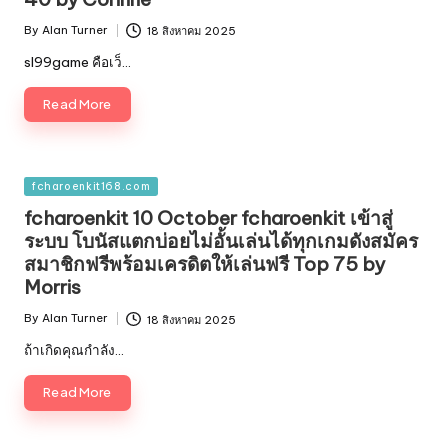
By
Alan Turner
18 สิงหาคม 2025
Posted
by
sl99game คือเว็…
Read More
Posted
fcharoenkit168.com
in
fcharoenkit 10 October fcharoenkit เข้าสู่
ระบบ โบนัสแตกบ่อยไม่อั้นเล่นได้ทุกเกมดังสมัคร
สมาชิกฟรีพร้อมเครดิตให้เล่นฟรี Top 75 by
Morris
By
Alan Turner
18 สิงหาคม 2025
Posted
by
ถ้าเกิดคุณกำลัง…
Read More