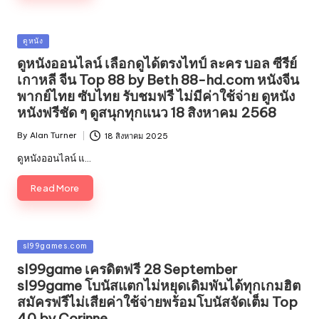
Posted
ดูหนัง
in
ดูหนังออนไลน์ เลือกดูได้ตรงไทป์ ละคร บอล ซีรีย์
เกาหลี จีน Top 88 by Beth 88-hd.com หนังจีน
พากย์ไทย ซับไทย รับชมฟรี ไม่มีค่าใช้จ่าย ดูหนัง
หนังฟรีชัด ๆ ดูสนุกทุกแนว 18 สิงหาคม 2568
By
Alan Turner
18 สิงหาคม 2025
Posted
by
ดูหนังออนไลน์ แ…
Read More
Posted
sl99games.com
in
sl99game เครดิตฟรี 28 September
sl99game โบนัสแตกไม่หยุดเดิมพันได้ทุกเกมฮิต
สมัครฟรีไม่เสียค่าใช้จ่ายพร้อมโบนัสจัดเต็ม Top
40 by Corinne