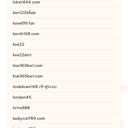
lcbet444.com
lion123สล็อต
lionel99.fun
lionth168.com
live22
live22slot
lnw365bet.com
lnw365bet.com
lockdown168 เข้าสู่ระบบ
london45
lotto888
luckycat789.com