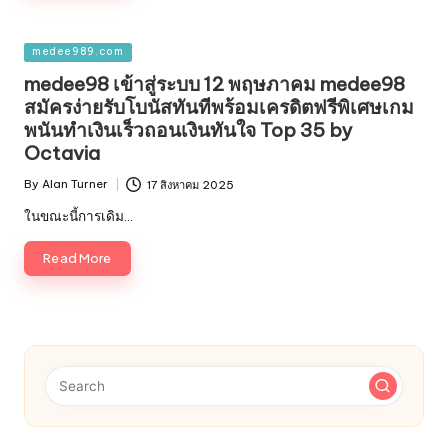
Posted
medee989.com
in
medee98 เข้าสู่ระบบ 12 พฤษภาคม medee98
สมัครง่ายรับโบนัสทันทีพร้อมเครดิตฟรีพิเศษเกม
พนันทำเงินเร็วถอนเงินทันใจ Top 35 by
Octavia
By
Alan Turner
17 สิงหาคม 2025
Posted
by
ในขณะนี้การเดิม…
Read More