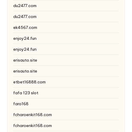
du2477.com
du2477.com
ek4567.com
enjoy24.fun
enjoy24.fun
erisauto.site
erisauto.site
etbet16888.com
fafa 123 slot
faro168
fcharoenkit168.com
fcharoenkit168.com