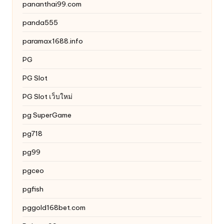
pananthai99.com
panda555
paramax1688.info
PG
PG Slot
PG Slot เว็บใหม่
pg SuperGame
pg718
pg99
pgceo
pgfish
pggold168bet.com