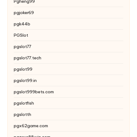
Pgheng99
pgjoker69
pgk44b
PGSlot
pgslot77
pgslot77.tech
pgslot99
pgslot99.in
pgslot999bets.com
pgslotfish
pgslotth
pgx62game.com
pgzeus88win.com