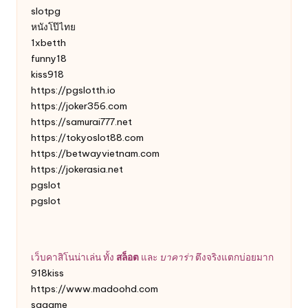
slotpg
หนังโป๊ไทย
1xbetth
funny18
kiss918
https://pgslotth.io
https://joker356.com
https://samurai777.net
https://tokyoslot88.com
https://betwayvietnam.com
https://jokerasia.net
pgslot
pgslot
เว็บคาสิโนน่าเล่น ทั้ง
สล็อต
และ
บาคาร่า
ตึงจริงแตกบ่อยมาก
918kiss
https://www.madoohd.com
sagame