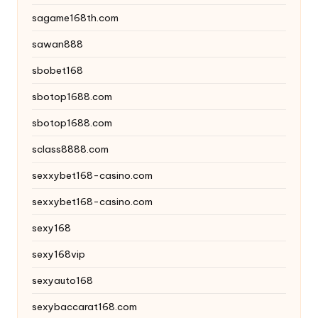
sagame168th.com
sawan888
sbobet168
sbotop1688.com
sbotop1688.com
sclass8888.com
sexxybet168-casino.com
sexxybet168-casino.com
sexy168
sexy168vip
sexyauto168
sexybaccarat168.com