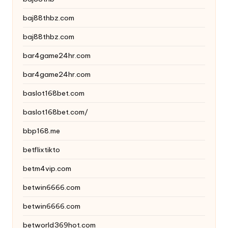
baj88thbz.com
baj88thbz.com
bar4game24hr.com
bar4game24hr.com
baslot168bet.com
baslot168bet.com/
bbp168.me
betflixtikto
betm4vip.com
betwin6666.com
betwin6666.com
betworld369hot.com