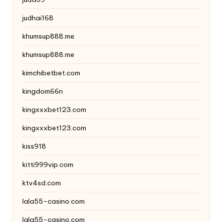
judhai168
khumsup888.me
khumsup888.me
kimchibetbet.com
kingdom66n
kingxxxbet123.com
kingxxxbet123.com
kiss918
kitti999vip.com
ktv4sd.com
lala55-casino.com
lala55-casino.com