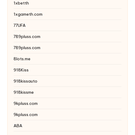
1xbetth
1xgameth.com
77UFA
789pluss.com
789pluss.com
8lots.me
918Kiss
918kissauto
918kissme
9kpluss.com
9kpluss.com
ABA