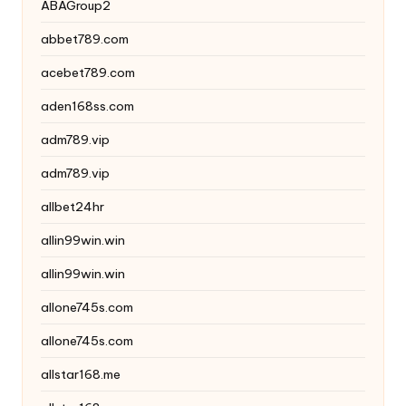
ABAGroup2
abbet789.com
acebet789.com
aden168ss.com
adm789.vip
adm789.vip
allbet24hr
allin99win.win
allin99win.win
allone745s.com
allone745s.com
allstar168.me