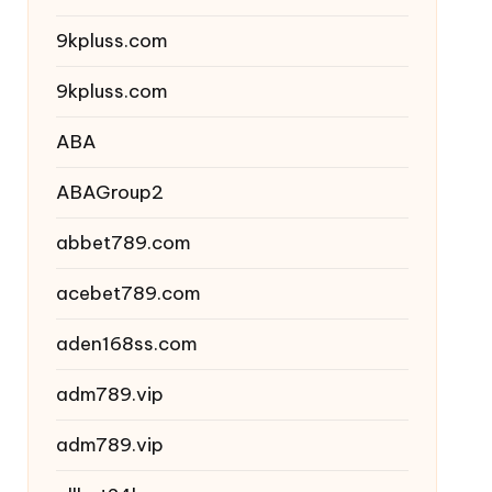
9kpluss.com
9kpluss.com
ABA
ABAGroup2
abbet789.com
acebet789.com
aden168ss.com
adm789.vip
adm789.vip