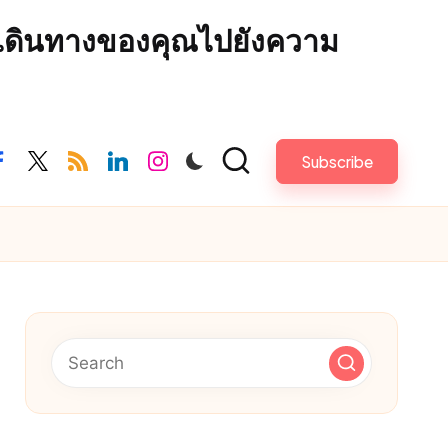
รเดินทางของคุณไปยังความ
Subscribe
acebook.com
twitter.com
rss.com
linkedin.com
instagram.com