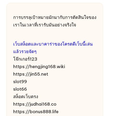
การบรรลุเป้าหมายมักมากับการตัดสินใจของ
เราในเวลาที่เรารับมันอย่างจริงใจ
เว็บสล็อตและบาคาร่าของโครตดีเว็บนี้เล่น
แล้วรวยจัดๆ
โจ๊กเกอร์123
https://hengjing168.wiki
https://jin55.net
slot99
slot66
สล็อตเว็บตรง
https://judhai168.co
https://bonus888.life