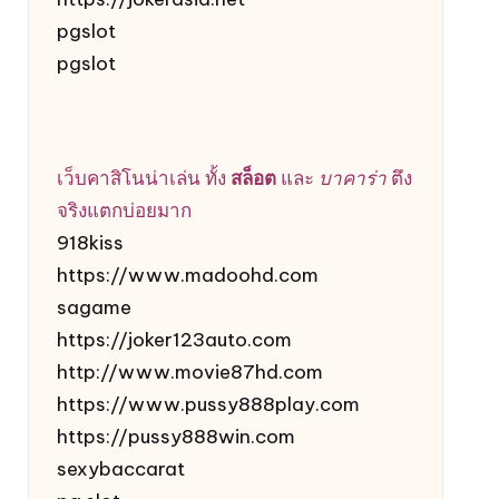
pgslot
pgslot
เว็บคาสิโนน่าเล่น ทั้ง
สล็อต
และ
บาคาร่า
ตึง
จริงแตกบ่อยมาก
918kiss
https://www.madoohd.com
sagame
https://joker123auto.com
http://www.movie87hd.com
https://www.pussy888play.com
https://pussy888win.com
sexybaccarat