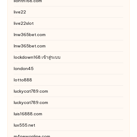
lionth168.com
live22
live22slot
lnw365bet.com
lnw365bet.com
lockdown168 เข้าสู่ระบบ
london45
lotto888
luckycat789.com
luckycat789.com
luis16888.com
lux555.net
m4newonline.com