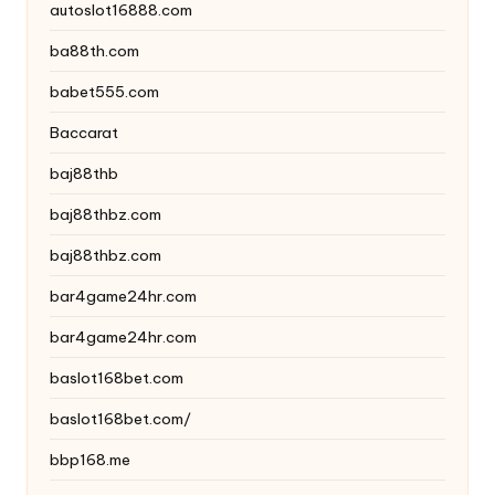
autoslot16888.com
ba88th.com
babet555.com
Baccarat
baj88thb
baj88thbz.com
baj88thbz.com
bar4game24hr.com
bar4game24hr.com
baslot168bet.com
baslot168bet.com/
bbp168.me