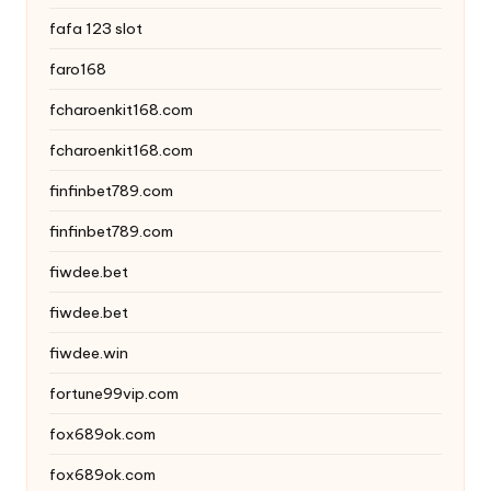
fafa 123 slot
faro168
fcharoenkit168.com
fcharoenkit168.com
finfinbet789.com
finfinbet789.com
fiwdee.bet
fiwdee.bet
fiwdee.win
fortune99vip.com
fox689ok.com
fox689ok.com