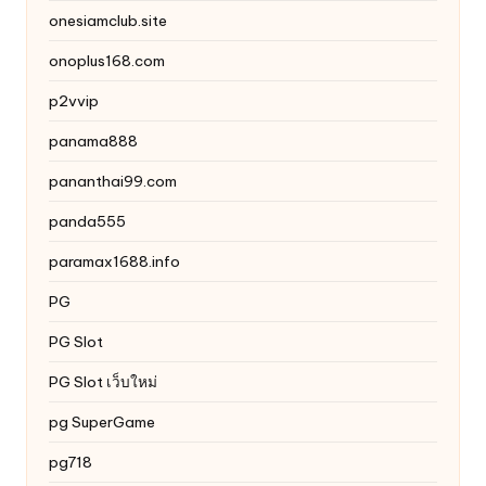
onesiamclub.site
onoplus168.com
p2vvip
panama888
pananthai99.com
panda555
paramax1688.info
PG
PG Slot
PG Slot เว็บใหม่
pg SuperGame
pg718