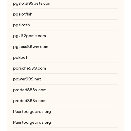
pgslot999bets.com
pgslotfish
pgslotth
pgx62game.com
pgzeus88win.com
pokbet
porsche999.com
power999.net
proded888x.com
proded888x.com
Puertoalgeciras.org
Puertoalgeciras.org