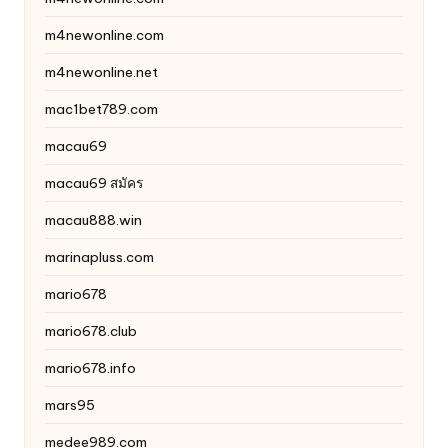
m4newonline.com
m4newonline.net
mac1bet789.com
macau69
macau69 สมัคร
macau888.win
marinapluss.com
mario678
mario678.club
mario678.info
mars95
medee989.com