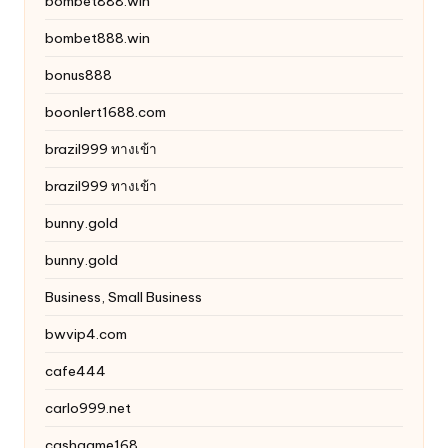
bombet888.win
bombet888.win
bonus888
boonlert1688.com
brazil999 ทางเข้า
brazil999 ทางเข้า
bunny.gold
bunny.gold
Business, Small Business
bwvip4.com
cafe444
carlo999.net
cashgame168