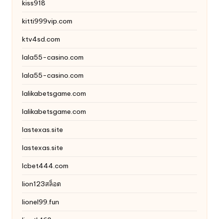
kiss918
kitti999vip.com
ktv4sd.com
lala55-casino.com
lala55-casino.com
lalikabetsgame.com
lalikabetsgame.com
lastexas.site
lastexas.site
lcbet444.com
lion123สล็อต
lionel99.fun