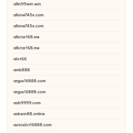
allin99win.win
allone745s.com
allone745s.com
allstar168.me
allstar168.me
alot66
amb888
argus16888.com
argus16888.com
asb9999.com
askwin88.online
autoslot16888.com