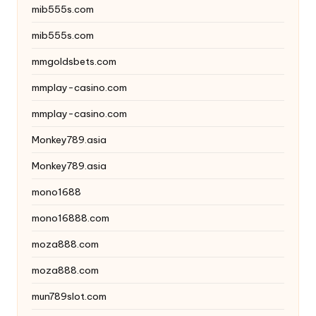
mib555s.com
mib555s.com
mmgoldsbets.com
mmplay-casino.com
mmplay-casino.com
Monkey789.asia
Monkey789.asia
mono1688
mono16888.com
moza888.com
moza888.com
mun789slot.com