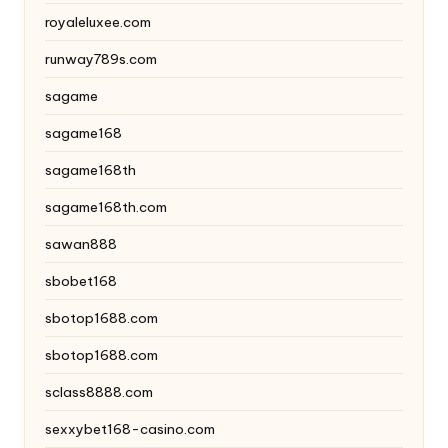
royaleluxee.com
runway789s.com
sagame
sagame168
sagame168th
sagame168th.com
sawan888
sbobet168
sbotop1688.com
sbotop1688.com
sclass8888.com
sexxybet168-casino.com