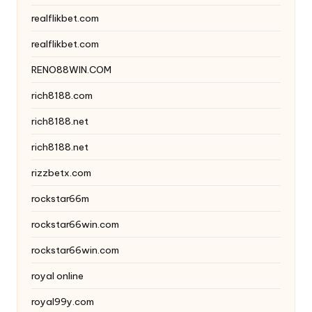
realflikbet.com
realflikbet.com
RENO88WIN.COM
rich8188.com
rich8188.net
rich8188.net
rizzbetx.com
rockstar66m
rockstar66win.com
rockstar66win.com
royal online
royal99y.com