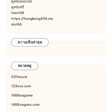
ดูหนังออนไลน์
ดูหนังฟรี
faro168
https://hongkong456.me
slot66
ความเห็นล่าสุด
หมวดหมู่
037movie
123xos.com
1688sagame
1688vegasx.com