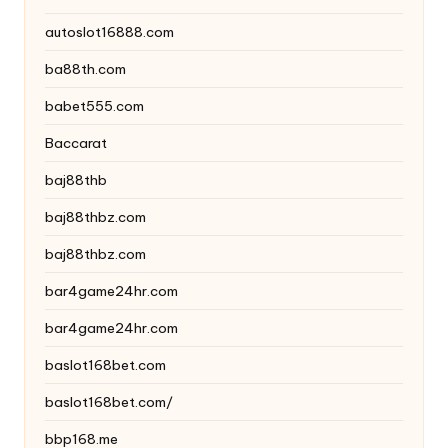
autoslot16888.com
ba88th.com
babet555.com
Baccarat
baj88thb
baj88thbz.com
baj88thbz.com
bar4game24hr.com
bar4game24hr.com
baslot168bet.com
baslot168bet.com/
bbp168.me