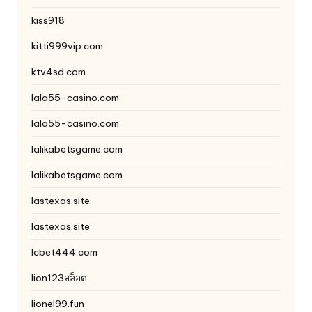
kiss918
kitti999vip.com
ktv4sd.com
lala55-casino.com
lala55-casino.com
lalikabetsgame.com
lalikabetsgame.com
lastexas.site
lastexas.site
lcbet444.com
lion123สล็อต
lionel99.fun