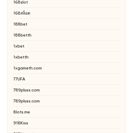
168slot
168สล็อต
188bet
188betth
1xbet
1xbetth
1xgameth.com
77UFA
789pluss.com
789pluss.com
8lots.me
918Kiss