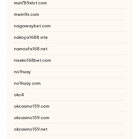
mun789slot.com
mwin9s.com
nagawaybet.com
nakoya1688.site
namoufa168.net
niseko168bet.com
no1huay
no1huay.com
okc4
okcasino159.com
okcasino159.com
okcasino159.net