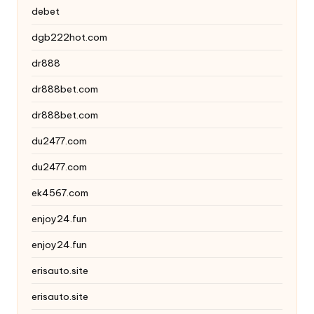
debet
dgb222hot.com
dr888
dr888bet.com
dr888bet.com
du2477.com
du2477.com
ek4567.com
enjoy24.fun
enjoy24.fun
erisauto.site
erisauto.site