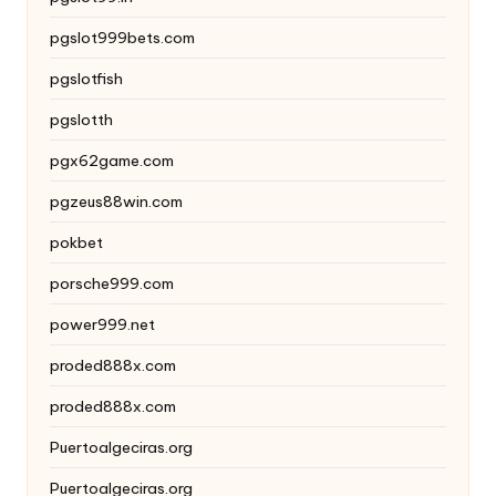
pgslot999bets.com
pgslotfish
pgslotth
pgx62game.com
pgzeus88win.com
pokbet
porsche999.com
power999.net
proded888x.com
proded888x.com
Puertoalgeciras.org
Puertoalgeciras.org