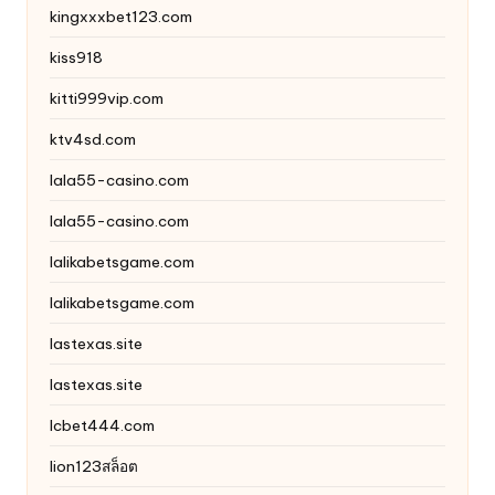
kingxxxbet123.com
kiss918
kitti999vip.com
ktv4sd.com
lala55-casino.com
lala55-casino.com
lalikabetsgame.com
lalikabetsgame.com
lastexas.site
lastexas.site
lcbet444.com
lion123สล็อต