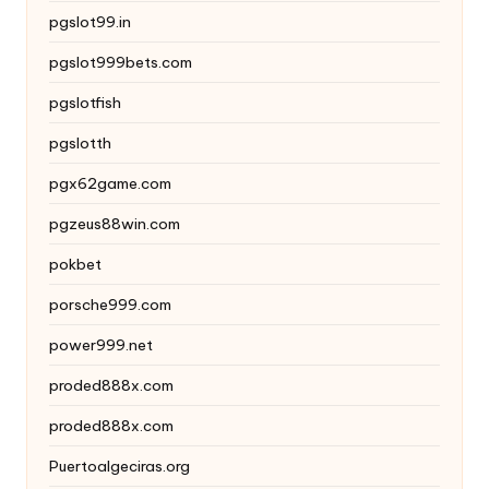
pgslot99.in
pgslot999bets.com
pgslotfish
pgslotth
pgx62game.com
pgzeus88win.com
pokbet
porsche999.com
power999.net
proded888x.com
proded888x.com
Puertoalgeciras.org