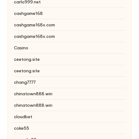
carlo999.net
cashgame168
cashgame168x.com
cashgame168x.com
Casino
ceetong.site
ceetong.site
chang7777
chinatown888.win
chinatown888.win
cloudbet
coke55