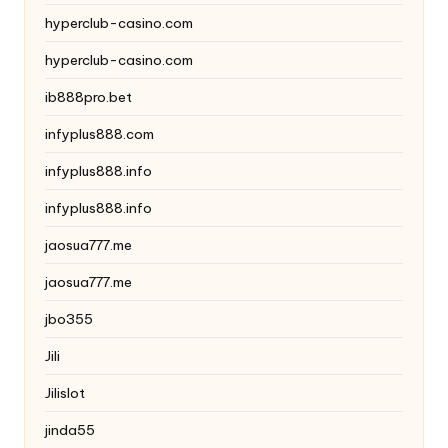
hyperclub-casino.com
hyperclub-casino.com
ib888pro.bet
infyplus888.com
infyplus888.info
infyplus888.info
jaosua777.me
jaosua777.me
jbo355
Jili
Jilislot
jinda55