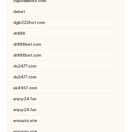
cupcake88x.com
debet
dgb222hot.com
dr888
dr888bet.com
dr888bet.com
du2477.com
du2477.com
ek4567.com
enjoy24.fun
enjoy24.fun
erisauto.site
erisauto.site