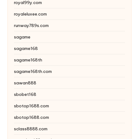
royal99y.com
royaleluxee.com
runway789s.com
sagame
sagame168
sagame168th
sagame168th.com
sawan888
sbobet168
sbotop1688.com
sbotop1688.com
sclass8888.com