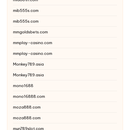
mib555s.com
mib555s.com
mmgoldsbets.com
mmplay-casino.com
mmplay-casino.com
Monkey789.asia
Monkey789.asia
mono1688
mono16888.com
moza888.com
moza888.com
mun789slot.com