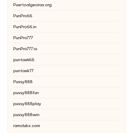
Puertoalgeciras.org
PunPro66
PunPro66.in
PunPro777
PunPro777.io
puntaek66
puntaek77
Pussy888
pussy888fun
pussy888play
pussy888win
ramclubx.com