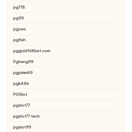
pg718
pg99
pgceo
pgfish
pggold168bet.com
Pgheng99
pgjoker69
pgk44b
PGSlot
pgslot77
pgslot77.tech
pgslot99