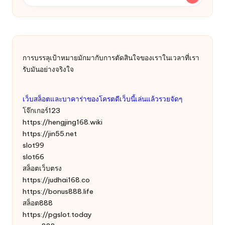
การบรรลุเป้าหมายมักมากับการตัดสินใจของเราในเวลาที่เรา
รับมันอย่างจริงใจ
เว็บสล็อตและบาคาร่าของโครตดีเว็บนี้เล่นแล้วรวยจัดๆ
โจ๊กเกอร์123
https://hengjing168.wiki
https://jin55.net
slot99
slot66
สล็อตเว็บตรง
https://judhai168.co
https://bonus888.life
สล็อต888
https://pgslot.today