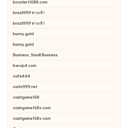
boonlert1688.com
brazil999 ทางเข้า
brazil999 ทางเข้า
bunny.gold
bunny.gold
Business, Small Business
bwvip4.com
cafe444
carlo999.net
cashgame168
cashgame168x.com
cashgame168x.com