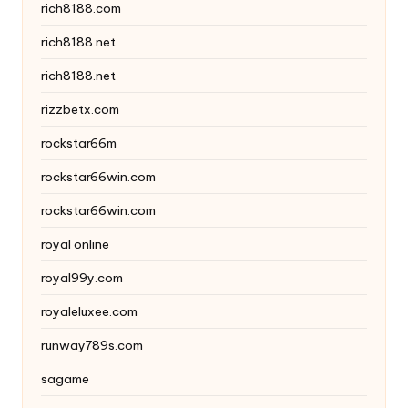
rich8188.com
rich8188.net
rich8188.net
rizzbetx.com
rockstar66m
rockstar66win.com
rockstar66win.com
royal online
royal99y.com
royaleluxee.com
runway789s.com
sagame