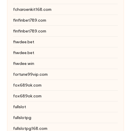
fcharoenkit168.com
finfinbet789.com
finfinbet789.com
fiwdee.bet
fiwdee.bet
fiwdee.win
fortune99vip.com
fox689ok.com
fox689ok.com
fullslot
fullslotpg
fullslotpg168.com