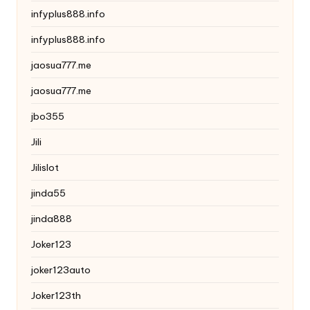
infyplus888.info
infyplus888.info
jaosua777.me
jaosua777.me
jbo355
Jili
Jilislot
jinda55
jinda888
Joker123
joker123auto
Joker123th