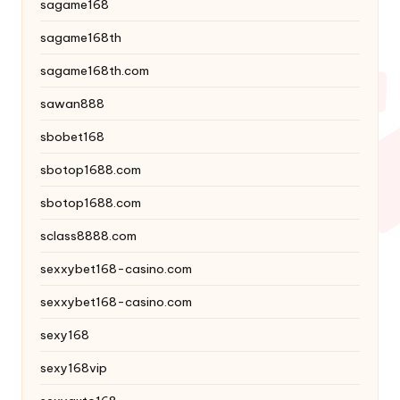
sagame168
sagame168th
sagame168th.com
sawan888
sbobet168
sbotop1688.com
sbotop1688.com
sclass8888.com
sexxybet168-casino.com
sexxybet168-casino.com
sexy168
sexy168vip