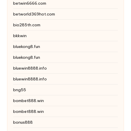
betwin6666.com
betworld369hot.com
bio285th.com
bkkwin
bluekong8.fun
bluekong8.fun
bluewin8888.info
bluewin8888.info
bng55
bombet888.win
bombet888.win
bonus888