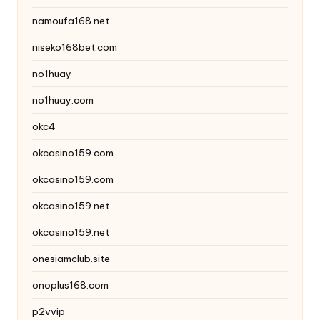
namoufa168.net
niseko168bet.com
no1huay
no1huay.com
okc4
okcasino159.com
okcasino159.com
okcasino159.net
okcasino159.net
onesiamclub.site
onoplus168.com
p2vvip