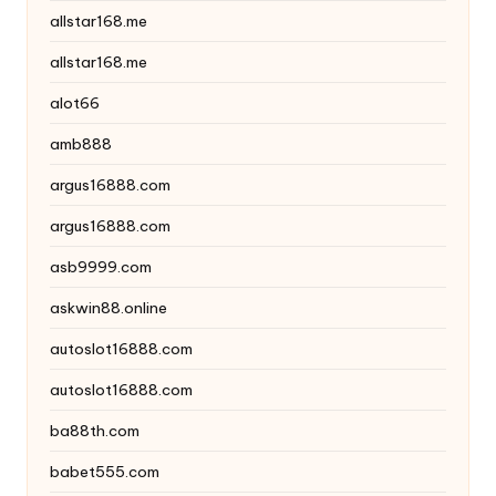
allstar168.me
allstar168.me
alot66
amb888
argus16888.com
argus16888.com
asb9999.com
askwin88.online
autoslot16888.com
autoslot16888.com
ba88th.com
babet555.com