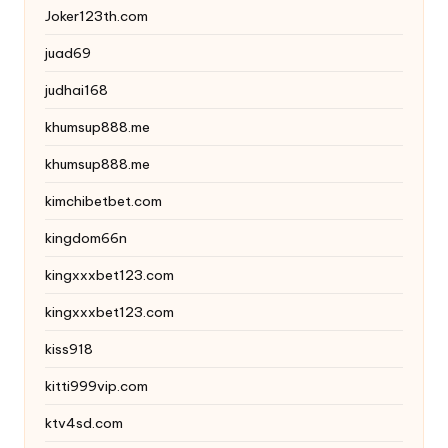
Joker123th.com
juad69
judhai168
khumsup888.me
khumsup888.me
kimchibetbet.com
kingdom66n
kingxxxbet123.com
kingxxxbet123.com
kiss918
kitti999vip.com
ktv4sd.com