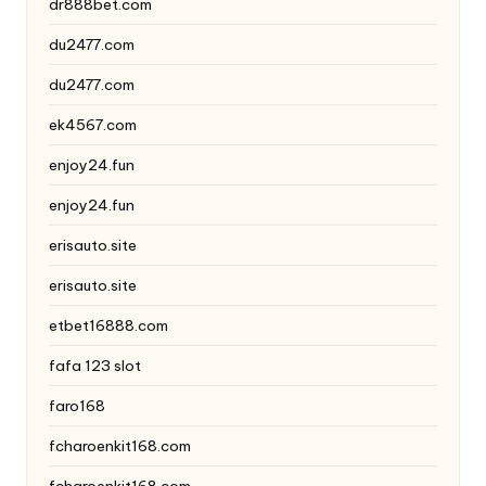
dr888bet.com
du2477.com
du2477.com
ek4567.com
enjoy24.fun
enjoy24.fun
erisauto.site
erisauto.site
etbet16888.com
fafa 123 slot
faro168
fcharoenkit168.com
fcharoenkit168.com