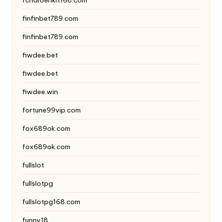
finfinbet789.com
finfinbet789.com
fiwdee.bet
fiwdee.bet
fiwdee.win
fortune99vip.com
fox689ok.com
fox689ok.com
fullslot
fullslotpg
fullslotpg168.com
funny18