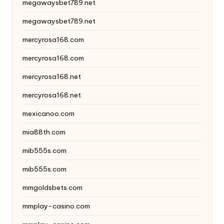
megawaysbet789.net
megawaysbet789.net
mercyrosa168.com
mercyrosa168.com
mercyrosa168.net
mercyrosa168.net
mexicanoo.com
mia88th.com
mib555s.com
mib555s.com
mmgoldsbets.com
mmplay-casino.com