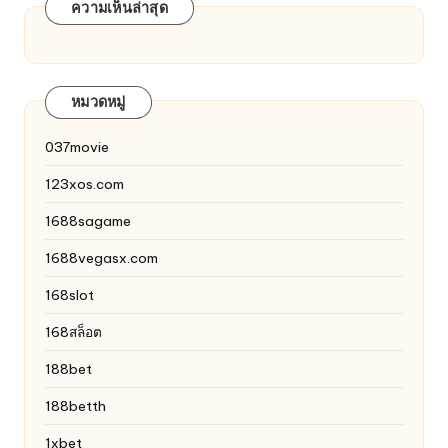
ความเห็นล่าสุด
หมวดหมู่
037movie
123xos.com
1688sagame
1688vegasx.com
168slot
168สล็อต
188bet
188betth
1xbet