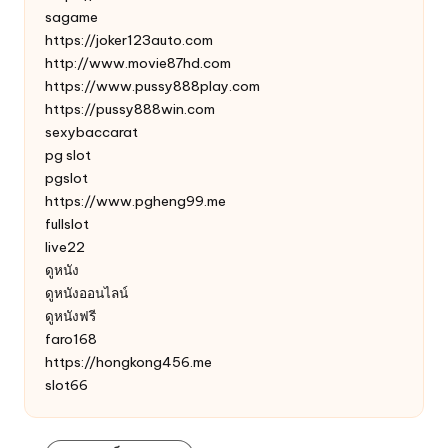
sagame
https://joker123auto.com
http://www.movie87hd.com
https://www.pussy888play.com
https://pussy888win.com
sexybaccarat
pg slot
pgslot
https://www.pgheng99.me
fullslot
live22
ดูหนัง
ดูหนังออนไลน์
ดูหนังฟรี
faro168
https://hongkong456.me
slot66