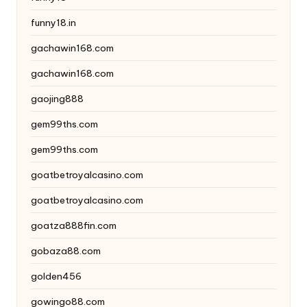
funny18.in
gachawin168.com
gachawin168.com
gaojing888
gem99ths.com
gem99ths.com
goatbetroyalcasino.com
goatbetroyalcasino.com
goatza888fin.com
gobaza88.com
golden456
gowingo88.com