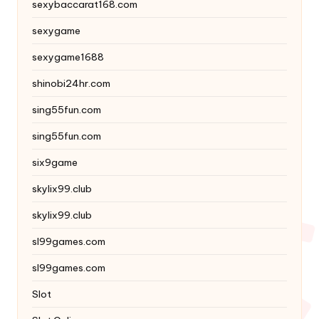
sexybaccarat168.com
sexygame
sexygame1688
shinobi24hr.com
sing55fun.com
sing55fun.com
six9game
skylix99.club
skylix99.club
sl99games.com
sl99games.com
Slot