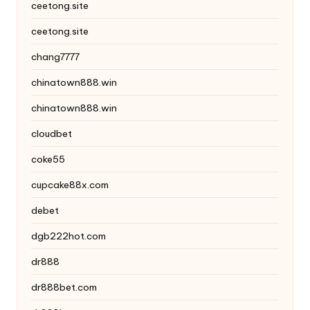
ceetong.site
ceetong.site
chang7777
chinatown888.win
chinatown888.win
cloudbet
coke55
cupcake88x.com
debet
dgb222hot.com
dr888
dr888bet.com