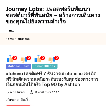
Journey Labs: แพลตฟอร์มพัฒนา
ซอฟต์แวร์ที่ทันสมัย - สร้างการเดินทาง
ของคุณไปยังความสำเร็จ
Home
ufaheno
0
0
0
0
Posted
ufaheno88.com
ufaheno88.com
in
ufaheno เครดิตฟรี 7 ธันวาคม ufaheno เครดิต
ฟรี สัมผัสความเหนือระดับรองรับทุกช่องทางการ
เงินถอนเงินได้จริง Top 90 by Ashton
By
Alan Turner
17 พฤศจิกายน 2025
Posted
by
ufaheno เป็นเว็…