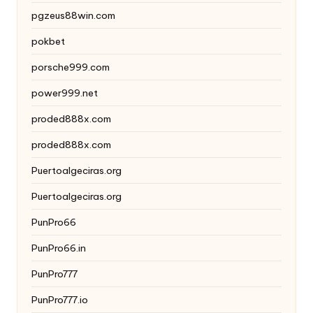
pgzeus88win.com
pokbet
porsche999.com
power999.net
proded888x.com
proded888x.com
Puertoalgeciras.org
Puertoalgeciras.org
PunPro66
PunPro66.in
PunPro777
PunPro777.io