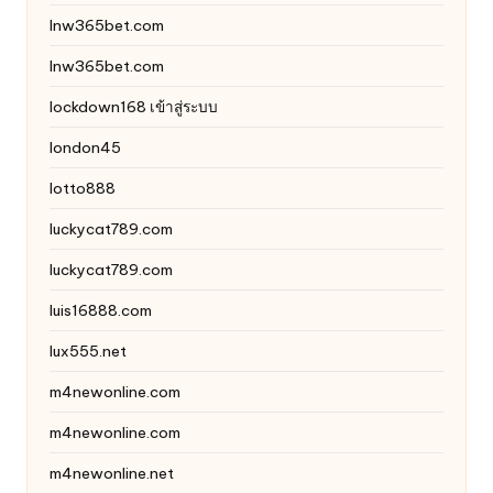
lnw365bet.com
lnw365bet.com
lockdown168 เข้าสู่ระบบ
london45
lotto888
luckycat789.com
luckycat789.com
luis16888.com
lux555.net
m4newonline.com
m4newonline.com
m4newonline.net