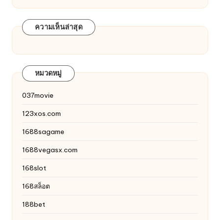
ความเห็นล่าสุด
หมวดหมู่
037movie
123xos.com
1688sagame
1688vegasx.com
168slot
168สล็อต
188bet