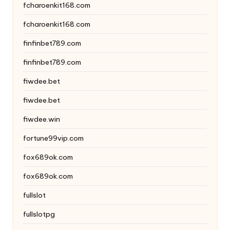
fcharoenkit168.com
fcharoenkit168.com
finfinbet789.com
finfinbet789.com
fiwdee.bet
fiwdee.bet
fiwdee.win
fortune99vip.com
fox689ok.com
fox689ok.com
fullslot
fullslotpg