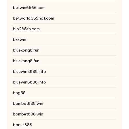
betwin6666.com
betworld369hot.com
bio285th.com
bkkwin
bluekong8.fun
bluekong8.fun
bluewin8888.info
bluewin8888.info
bng55
bombet888.win
bombet888.win
bonus888