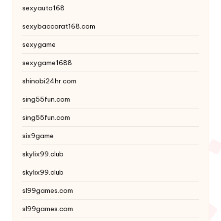
sexyauto168
sexybaccarat168.com
sexygame
sexygame1688
shinobi24hr.com
sing55fun.com
sing55fun.com
six9game
skylix99.club
skylix99.club
sl99games.com
sl99games.com