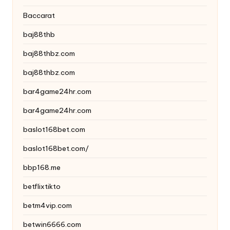
Baccarat
baj88thb
baj88thbz.com
baj88thbz.com
bar4game24hr.com
bar4game24hr.com
baslot168bet.com
baslot168bet.com/
bbp168.me
betflixtikto
betm4vip.com
betwin6666.com