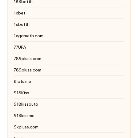
188betth
1xbet
1xbetth
1xgameth.com
77UFA
789pluss.com
789pluss.com
8lots.me
918Kiss
918kissauto
918kissme
9kpluss.com