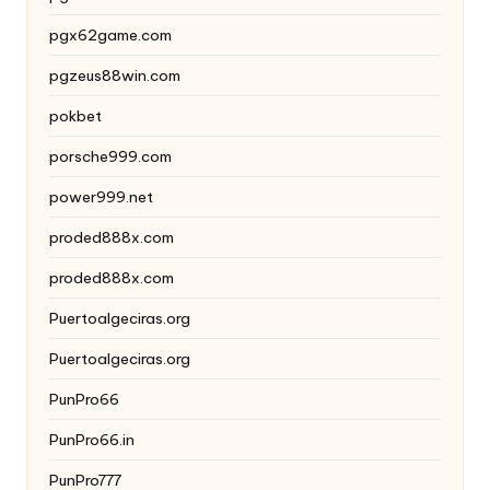
pgx62game.com
pgzeus88win.com
pokbet
porsche999.com
power999.net
proded888x.com
proded888x.com
Puertoalgeciras.org
Puertoalgeciras.org
PunPro66
PunPro66.in
PunPro777