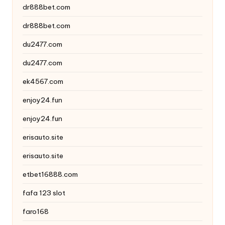
dr888bet.com
dr888bet.com
du2477.com
du2477.com
ek4567.com
enjoy24.fun
enjoy24.fun
erisauto.site
erisauto.site
etbet16888.com
fafa 123 slot
faro168