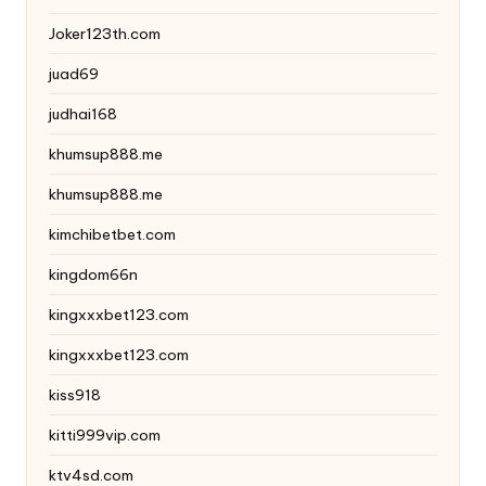
Joker123th.com
juad69
judhai168
khumsup888.me
khumsup888.me
kimchibetbet.com
kingdom66n
kingxxxbet123.com
kingxxxbet123.com
kiss918
kitti999vip.com
ktv4sd.com