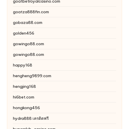
goatbetroyalcasino.com
goatza888fin.com
gobaza88.com
golden456
gowingo88.com
gowingo88.com
happy168
hengheng9899.com
hengjing168
hi6bet.com
hongkong456
hydra888 เครดิตฟรี