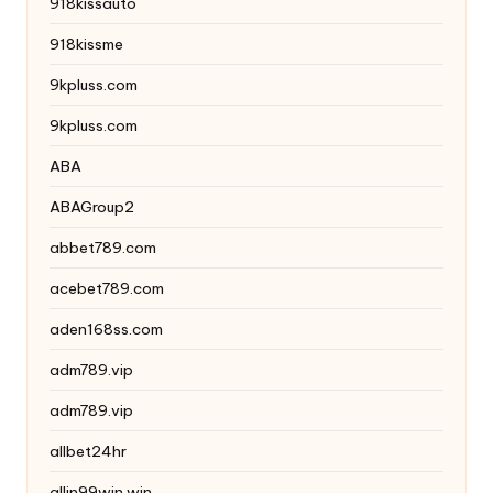
918kissauto
918kissme
9kpluss.com
9kpluss.com
ABA
ABAGroup2
abbet789.com
acebet789.com
aden168ss.com
adm789.vip
adm789.vip
allbet24hr
allin99win.win