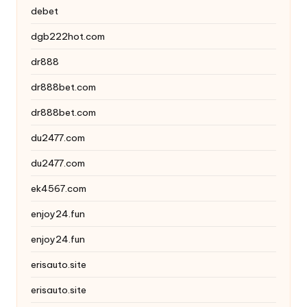
debet
dgb222hot.com
dr888
dr888bet.com
dr888bet.com
du2477.com
du2477.com
ek4567.com
enjoy24.fun
enjoy24.fun
erisauto.site
erisauto.site