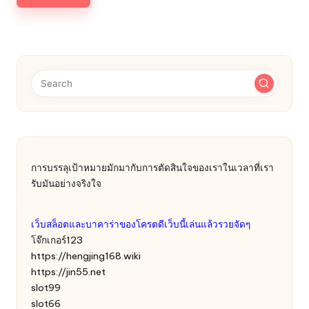
การบรรลุเป้าหมายมักมากับการตัดสินใจของเราในเวลาที่เรา
รับมันอย่างจริงใจ
เว็บสล็อตและบาคาร่าของโครตดีเว็บนี้เล่นแล้วรวยจัดๆ
โจ๊กเกอร์123
https://hengjing168.wiki
https://jin55.net
slot99
slot66