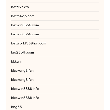
betflixtikto
betm4vip.com
betwin6666.com
betwin6666.com
betworld369hot.com
bio285th.com
bkkwin
bluekong8.fun
bluekong8.fun
bluewin8888.info
bluewin8888.info
bng55