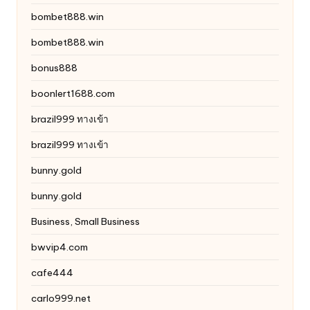
bombet888.win
bombet888.win
bonus888
boonlert1688.com
brazil999 ทางเข้า
brazil999 ทางเข้า
bunny.gold
bunny.gold
Business, Small Business
bwvip4.com
cafe444
carlo999.net