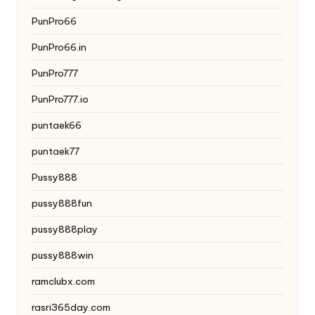
PunPro66
PunPro66.in
PunPro777
PunPro777.io
puntaek66
puntaek77
Pussy888
pussy888fun
pussy888play
pussy888win
ramclubx.com
rasri365day.com