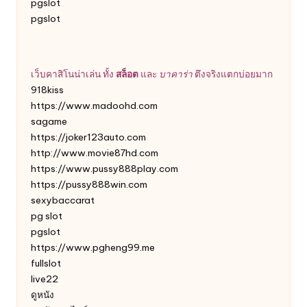
pgslot
pgslot
เว็บคาสิโนน่าเล่น ทั้ง
สล็อต
และ
บาคาร่า
ตึงจริงแตกบ่อยมาก
918kiss
https://www.madoohd.com
sagame
https://joker123auto.com
http://www.movie87hd.com
https://www.pussy888play.com
https://pussy888win.com
sexybaccarat
pg slot
pgslot
https://www.pgheng99.me
fullslot
live22
ดูหนัง