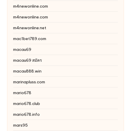
m4newonline.com
m4newonline.com
m4newonline.net
mac1bet789.com
macau69
macau69 สมัคร
macau888.win
marinapluss.com
mario678
mario678.club
mario678.info
mars95