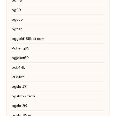
pg718
pg99
pgceo
pgfish
pggold168bet.com
Pgheng99
pgjoker69
pgk44b
PGSlot
pgslot77
pgslot77.tech
pgslot99
pgslot99.in