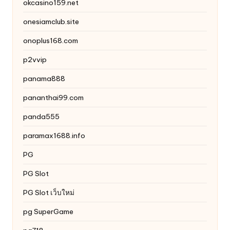
okcasino159.net
onesiamclub.site
onoplus168.com
p2vvip
panama888
pananthai99.com
panda555
paramax1688.info
PG
PG Slot
PG Slot เว็บใหม่
pg SuperGame