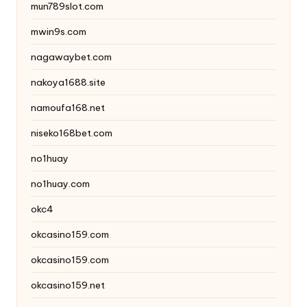
mun789slot.com
mwin9s.com
nagawaybet.com
nakoya1688.site
namoufa168.net
niseko168bet.com
no1huay
no1huay.com
okc4
okcasino159.com
okcasino159.com
okcasino159.net