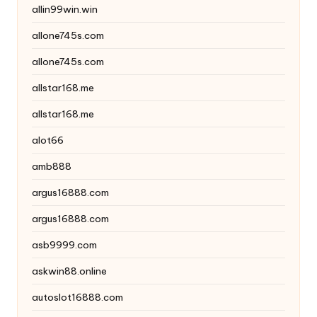
allin99win.win
allone745s.com
allone745s.com
allstar168.me
allstar168.me
alot66
amb888
argus16888.com
argus16888.com
asb9999.com
askwin88.online
autoslot16888.com