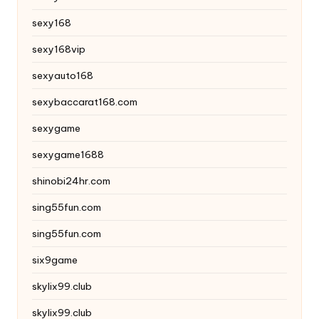
sexy168
sexy168vip
sexyauto168
sexybaccarat168.com
sexygame
sexygame1688
shinobi24hr.com
sing55fun.com
sing55fun.com
six9game
skylix99.club
skylix99.club