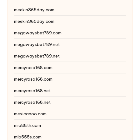
meekin365day.com
meekin365day.com
megawaysbet789.com
megawaysbet789.net
megawaysbet789.net
mercyrosa168.com
mercyrosa168.com
mercyrosa168.net
mercyrosa168.net
mexicanoo.com
mia88th.com
mib555s.com