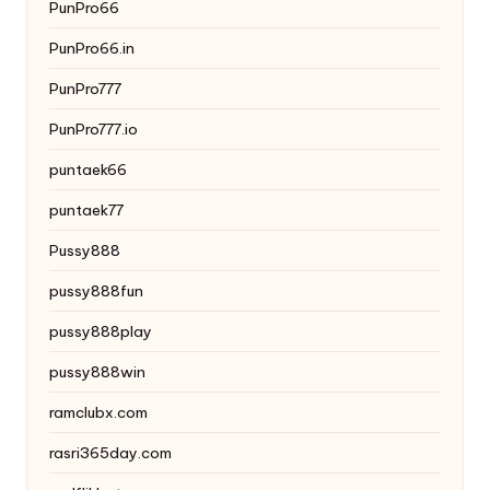
PunPro66
PunPro66.in
PunPro777
PunPro777.io
puntaek66
puntaek77
Pussy888
pussy888fun
pussy888play
pussy888win
ramclubx.com
rasri365day.com