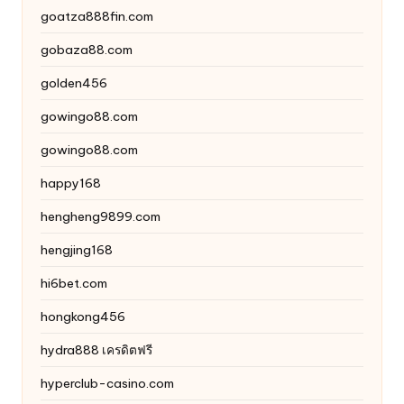
goatza888fin.com
gobaza88.com
golden456
gowingo88.com
gowingo88.com
happy168
hengheng9899.com
hengjing168
hi6bet.com
hongkong456
hydra888 เครดิตฟรี
hyperclub-casino.com