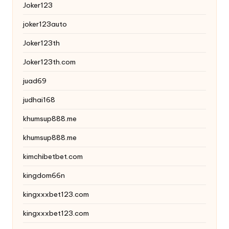
Joker123
joker123auto
Joker123th
Joker123th.com
juad69
judhai168
khumsup888.me
khumsup888.me
kimchibetbet.com
kingdom66n
kingxxxbet123.com
kingxxxbet123.com