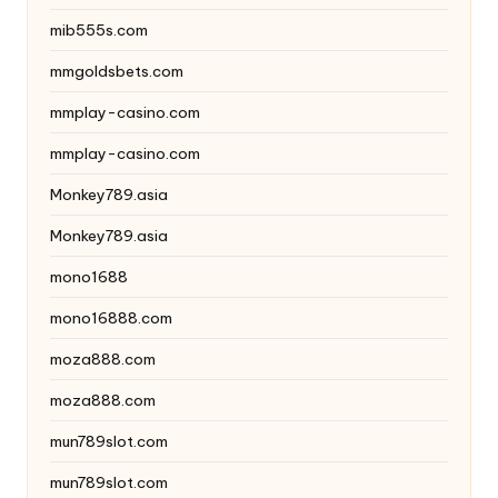
mib555s.com
mmgoldsbets.com
mmplay-casino.com
mmplay-casino.com
Monkey789.asia
Monkey789.asia
mono1688
mono16888.com
moza888.com
moza888.com
mun789slot.com
mun789slot.com