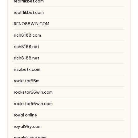
realflikbet.com
realflikbet.com
RENO88WIN.COM
rich8188.com
rich8188.net
rich8188.net
rizzbetx.com
rockstar66m
rockstar66win.com
rockstar66win.com
royal online
royal99y.com
royaleluxee.com