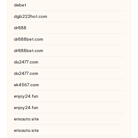
debet
dgb222hot.com
dr888
dr888bet.com
dr888bet.com
du2477.com
du2477.com
ek4567.com
enjoy24.fun
enjoy24.fun
erisauto.site
erisauto.site