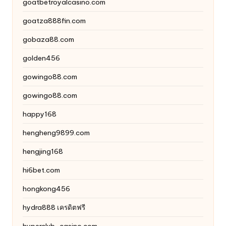
goatbetroyalcasino.com
goatza888fin.com
gobaza88.com
golden456
gowingo88.com
gowingo88.com
happy168
hengheng9899.com
hengjing168
hi6bet.com
hongkong456
hydra888 เครดิตฟรี