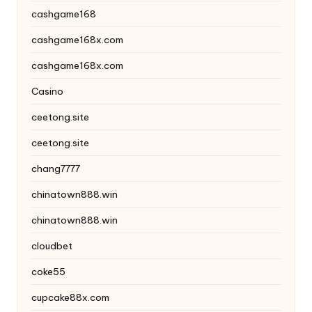
cashgame168
cashgame168x.com
cashgame168x.com
Casino
ceetong.site
ceetong.site
chang7777
chinatown888.win
chinatown888.win
cloudbet
coke55
cupcake88x.com