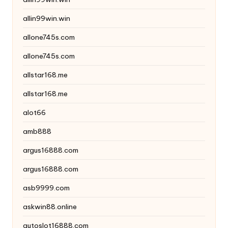
allin99win.win
allone745s.com
allone745s.com
allstar168.me
allstar168.me
alot66
amb888
argus16888.com
argus16888.com
asb9999.com
askwin88.online
autoslot16888.com