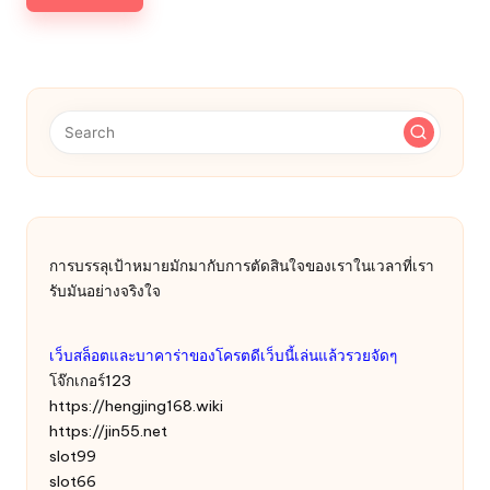
การบรรลุเป้าหมายมักมากับการตัดสินใจของเราในเวลาที่เรา
รับมันอย่างจริงใจ
เว็บสล็อตและบาคาร่าของโครตดีเว็บนี้เล่นแล้วรวยจัดๆ
โจ๊กเกอร์123
https://hengjing168.wiki
https://jin55.net
slot99
slot66