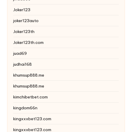
Joker123
joker123auto
Joker123th
Joker123th.com
juad69
judhai168
khumsup888.me
khumsup888.me
kimchibetbet.com
kingdom66n
kingxxxbet123.com
kingxxxbet123.com