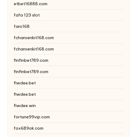
etbet16888.com
fafa 123 slot
faro168
fcharoenkit168.com
fcharoenkit168.com
finfinbet789.com
finfinbet789.com
fiwdee.bet
fiwdee.bet
fiwdee.win
fortune99vip.com
fox689ok.com