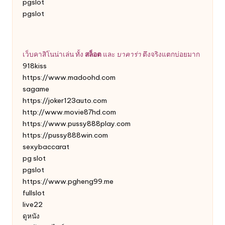
pgslot
pgslot
เว็บคาสิโนน่าเล่น ทั้ง
สล็อต
และ
บาคาร่า
ตึงจริงแตกบ่อยมาก
918kiss
https://www.madoohd.com
sagame
https://joker123auto.com
http://www.movie87hd.com
https://www.pussy888play.com
https://pussy888win.com
sexybaccarat
pg slot
pgslot
https://www.pgheng99.me
fullslot
live22
ดูหนัง