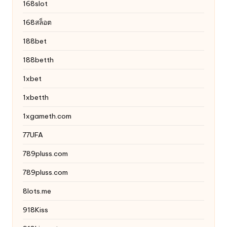
168slot
168สล็อต
188bet
188betth
1xbet
1xbetth
1xgameth.com
77UFA
789pluss.com
789pluss.com
8lots.me
918Kiss