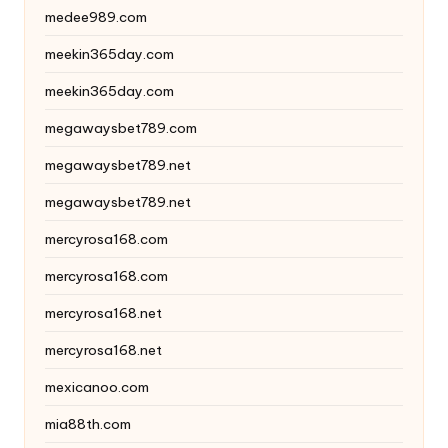
medee989.com
meekin365day.com
meekin365day.com
megawaysbet789.com
megawaysbet789.net
megawaysbet789.net
mercyrosa168.com
mercyrosa168.com
mercyrosa168.net
mercyrosa168.net
mexicanoo.com
mia88th.com