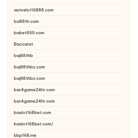
autoslot16888.com
ba88th.com
babet555.com
Baccarat
baj88thb
baj88thbz.com
baj88thbz.com
bar4game24hr.com
bar4game24hr.com
baslot168bet.com
baslot168bet.com/
bbp168.me