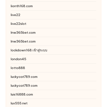
lionth168.com
live22
live22slot
lnw365bet.com
lnw365bet.com
lockdown168 เข้าสู่ระบบ
london45
lotto888
luckycat789.com
luckycat789.com
luis16888.com
lux555.net