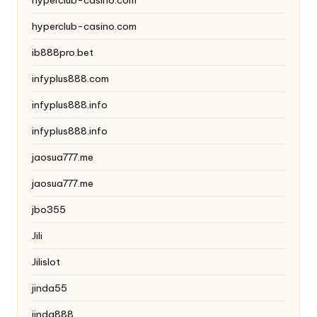
hyperclub-casino.com
hyperclub-casino.com
ib888pro.bet
infyplus888.com
infyplus888.info
infyplus888.info
jaosua777.me
jaosua777.me
jbo355
Jili
Jilislot
jinda55
jinda888