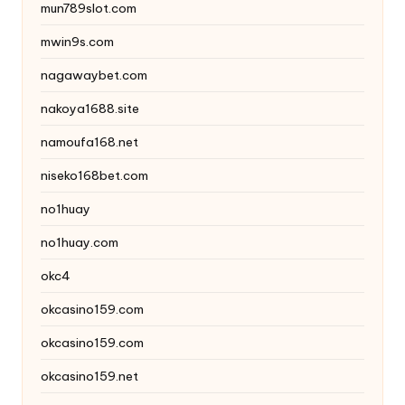
mun789slot.com
mwin9s.com
nagawaybet.com
nakoya1688.site
namoufa168.net
niseko168bet.com
no1huay
no1huay.com
okc4
okcasino159.com
okcasino159.com
okcasino159.net