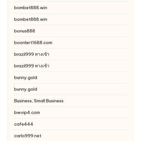
bombet888.win
bombet888.win
bonus888
boonlert1688.com
brazil999 ทางเข้า
brazil999 ทางเข้า
bunny.gold
bunny.gold
Business, Small Business
bwvip4.com
cafe444
carlo999.net