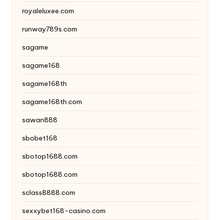
royaleluxee.com
runway789s.com
sagame
sagame168
sagame168th
sagame168th.com
sawan888
sbobet168
sbotop1688.com
sbotop1688.com
sclass8888.com
sexxybet168-casino.com