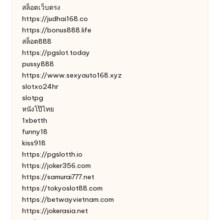
สล็อตเว็บตรง
https://judhai168.co
https://bonus888.life
สล็อต888
https://pgslot.today
pussy888
https://www.sexyauto168.xyz
slotxo24hr
slotpg
หนังโป๊ไทย
1xbetth
funny18
kiss918
https://pgslotth.io
https://joker356.com
https://samurai777.net
https://tokyoslot88.com
https://betwayvietnam.com
https://jokerasia.net