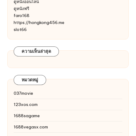
ดูหนังออนไลน์
ดูหนังฟรี
faro168
https://hongkong456.me
slot66
ความเห็นล่าสุด
หมวดหมู่
037movie
123xos.com
1688sagame
1688vegasx.com